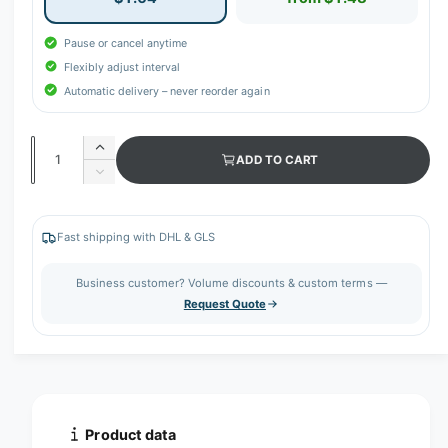
Pause or cancel anytime
Flexibly adjust interval
Automatic delivery – never reorder again
Q
I
ADD TO CART
u
n
D
c
a
e
r
c
n
e
r
Fast shipping with DHL & GLS
t
a
e
s
i
a
Business customer? Volume discounts & custom terms —
e
s
t
Request Quote
q
e
y
u
q
a
u
n
a
t
n
i
t
t
i
Product data
y
t