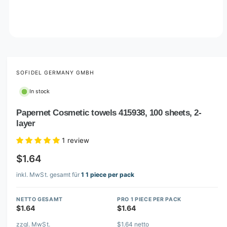
O
p
e
n
m
SOFIDEL GERMANY GMBH
e
d
In stock
i
a
1
Papernet Cosmetic towels 415938, 100 sheets, 2-
i
layer
n
m
o
1 review
d
a
$1.64
l
inkl. MwSt. gesamt für
1 1 piece per pack
NETTO GESAMT
PRO 1 PIECE PER PACK
$1.64
$1.64
zzgl. MwSt.
$1.64 netto