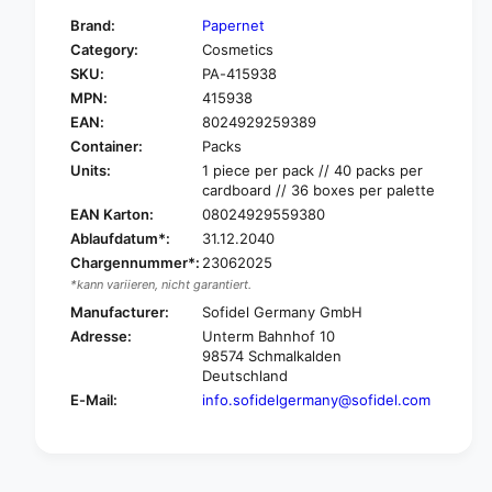
f
y
Brand:
Papernet
o
f
Category:
Cosmetics
r
o
SKU:
PA-415938
P
r
a
MPN:
415938
P
p
a
EAN:
8024929259389
e
p
Container:
Packs
r
e
Units:
1 piece per pack // 40 packs per
n
r
cardboard // 36 boxes per palette
e
n
EAN Karton:
08024929559380
t
e
Ablaufdatum*:
31.12.2040
C
t
o
Chargennummer*:
23062025
C
s
*kann variieren, nicht garantiert.
o
m
s
Manufacturer:
Sofidel Germany GmbH
e
m
Adresse:
Unterm Bahnhof 10
t
e
98574 Schmalkalden
i
t
Deutschland
c
i
E-Mail:
info.sofidelgermany@sofidel.com
t
c
o
t
w
o
e
w