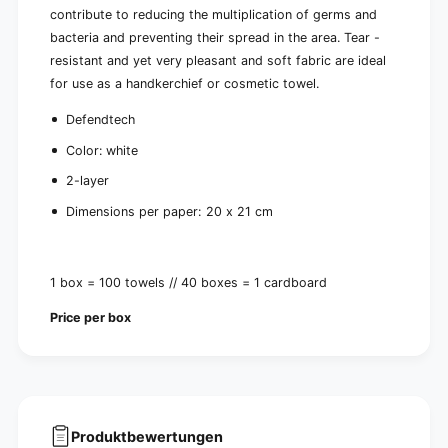
e
y
contribute to reducing the multiplication of germs and
r
e
bacteria and preventing their spread in the area. Tear -
r
resistant and yet very pleasant and soft fabric are ideal
for use as a handkerchief or cosmetic towel.
Defendtech
Color: white
2-layer
Dimensions per paper: 20 x 21 cm
1 box = 100 towels // 40 boxes = 1 cardboard
Price per box
Produktbewertungen