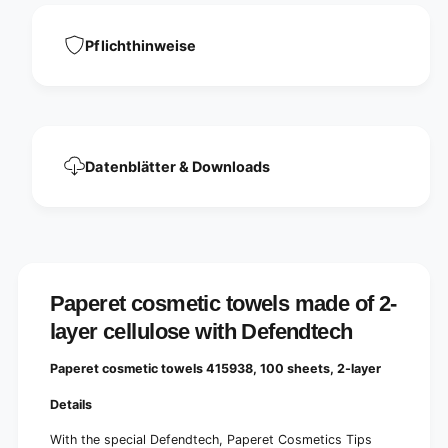
l
e
s
l
4
s
Pflichthinweise
1
4
5
1
9
5
3
9
8
3
,
8
Datenblätter & Downloads
1
,
0
1
0
0
s
0
h
s
e
h
e
e
Paperet cosmetic towels made of 2-
t
e
s
layer cellulose with Defendtech
t
,
s
2
,
Paperet cosmetic towels 415938, 100 sheets, 2-layer
-
2
l
-
Details
a
l
y
With the special Defendtech, Paperet Cosmetics Tips
a