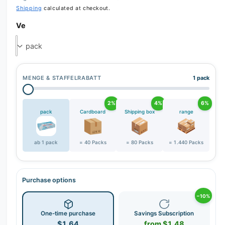
Shipping
calculated at checkout.
Ve
MENGE & STAFFELRABATT
1 pack
2%
4%
6%
pack
Cardboard
Shipping box
range
ab 1 pack
= 40 Packs
= 80 Packs
= 1.440 Packs
Purchase options
−10%
One-time purchase
Savings Subscription
$1.64
from $1.48