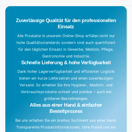
a
d
Zuverlässige Qualität für den professionellen
i
Einsatz
n
g
Alle Produkte in unserem Online-Shop erfüllen nicht nur
hohe Qualitätsstandards sondern sind auch quertifiziert
.
für den täglichen Einsatz in Gewerbe, Medizin, Pflege,
.
Gastronomie und Industrie.
.
Schnelle Lieferung & hohe Verfügbarkeit
Dank hoher Lagerverfügbarkeit und effizienter Logistik
bieten wir kurze Lieferzeiten und einen zuverlässigen
Versand. So erhalten Sie Ihre Hygiene-, Medizin- und
Verbrauchsprodukte schnell und planbar – auch bei
größeren Bestellmengen.
Alles aus einer Hand & einfacher
Bestellprozess
Bei uns erhalten Sie ein breites Sortiment aus einer Hand.
Transparente Produktinformationen, faire Preise und ein