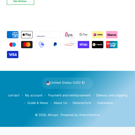
P
a
y
m
e
n
t
United States (USD $)
m
e
contact
My account
Payment and reimbursement
Delivery and shipping
t
Guide & News
About Us
Datenschutz
Impressum
h
© 2026,
Altruan
.
Powered by
4merchants.io
o
d
s