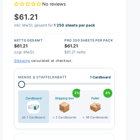
No reviews
$61.21
inkl. MwSt. gesamt für
1 250 sheets per pack
NETTO GESAMT
PRO 250 SHEETS PER PACK
$61.21
$61.21
zzgl. MwSt.
$61.21 netto
Shipping
calculated at checkout.
MENGE & STAFFELRABATT
1 Cardboard
2%
4%
Cardboard
Shipping box
Pallet
ab 1 Cardboard
= 2 Cardboards
= 36 Cardboards