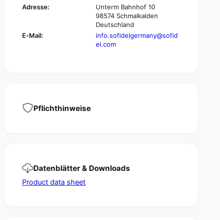
t
g
Adresse:
Unterm Bahnhof 10
o
t
98574 Schmalkalden
w
o
Deutschland
e
w
E-Mail:
info.sofidelgermany@sofid
l
e
el.com
4
l
1
4
1
1
1
1
6
1
7
6
,
7
Pflichthinweise
V
,
-
V
f
-
o
f
l
o
d
l
Datenblätter & Downloads
,
d
2
,
Product data sheet
-
2
L
-
G
L
,
G