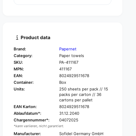
u
n
a
t
n
i
t
t
i
y
t
f
y
Product data
o
f
r
o
Brand:
Papernet
P
r
Category:
Paper towels
a
P
p
SKU:
PA-411167
a
e
MPN:
411167
p
r
e
EAN:
8024929511678
n
r
Container:
Box
e
n
Units:
250 sheets per pack // 15
t
e
packs per carton // 36
F
t
cartons per pallet
o
F
EAN Karton:
8024929511678
l
o
Ablaufdatum*:
31.12.2040
d
l
i
Chargennummer*:
04072025
d
n
*kann variieren, nicht garantiert.
i
g
n
Manufacturer:
Sofidel Germany GmbH