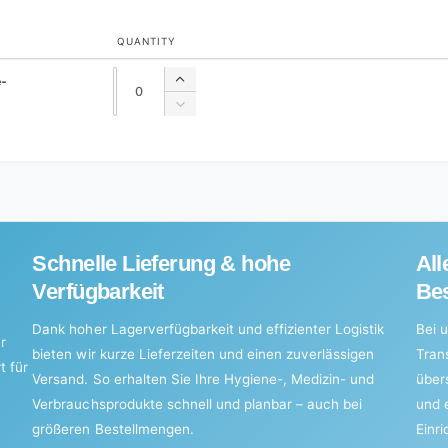
QUANTITY
Quantity
Quantity
e-
Increase
quantity
Decrease
for
quantity
Default
for
Title
Default
Title
Schnelle Lieferung & hohe
All
Verfügbarkeit
Bes
Dank hoher Lagerverfügbarkeit und effizienter Logistik
Bei u
r
bieten wir kurze Lieferzeiten und einen zuverlässigen
Tran
t für
Versand. So erhalten Sie Ihre Hygiene-, Medizin- und
über
Verbrauchsprodukte schnell und planbar – auch bei
und 
größeren Bestellmengen.
Einr