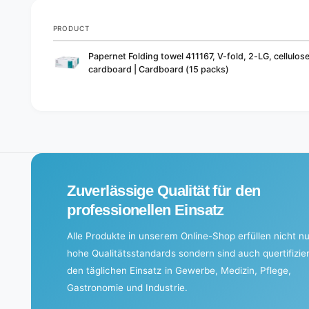
PRODUCT
Your
Papernet Folding towel 411167, V-fold, 2-LG, cellulos
cart
cardboard | Cardboard (15 packs)
L
o
a
d
i
Zuverlässige Qualität für den
n
g
professionellen Einsatz
.
Alle Produkte in unserem Online-Shop erfüllen nicht nu
.
hohe Qualitätsstandards sondern sind auch quertifizier
.
den täglichen Einsatz in Gewerbe, Medizin, Pflege,
Gastronomie und Industrie.