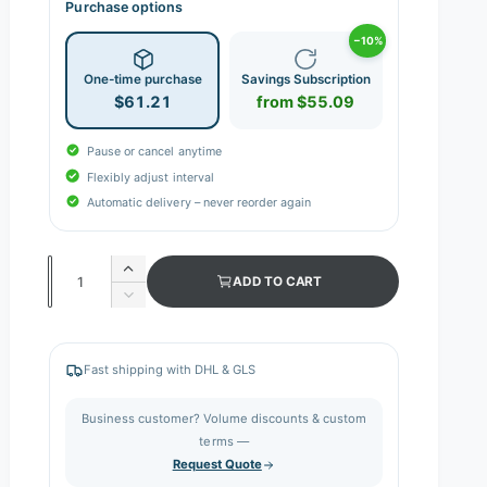
Purchase options
−10%
One-time purchase
Savings Subscription
$61.21
from $55.09
Pause or cancel anytime
Flexibly adjust interval
Automatic delivery – never reorder again
Q
I
ADD TO CART
n
u
D
c
e
a
r
c
n
e
r
Fast shipping with DHL & GLS
a
e
t
s
a
i
Business customer? Volume discounts & custom
e
s
q
terms —
t
e
u
Request Quote
q
y
a