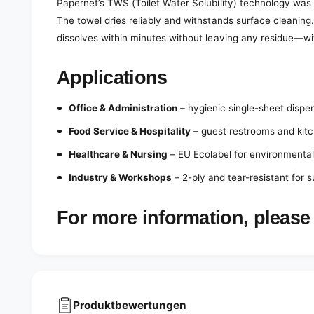
Papernet’s TWS (Toilet Water Solubility) technology was 
The towel dries reliably and withstands surface cleaning.
dissolves within minutes without leaving any residue—with
Applications
Office & Administration
– hygienic single-sheet dispe
Food Service & Hospitality
– guest restrooms and kitc
Healthcare & Nursing
– EU Ecolabel for environmental
Industry & Workshops
– 2-ply and tear-resistant for 
For more information, please 
Produktbewertungen