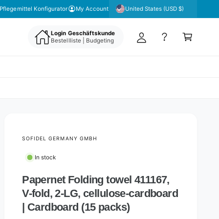
y
United States (USD $)
Pflegemittel Konfigurator
My Account
A
C
c
Login Geschäftskunde
a
Bestellliste | Budgeting
c
rt
o
u
nt
SOFIDEL GERMANY GMBH
In stock
Papernet Folding towel 411167,
V-fold, 2-LG, cellulose-cardboard
| Cardboard (15 packs)