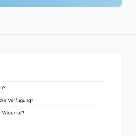
en?
zur Verfügung?
r Widerruf?