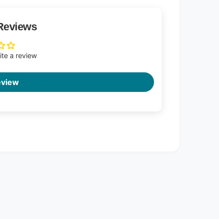
Reviews
rite a review
eview