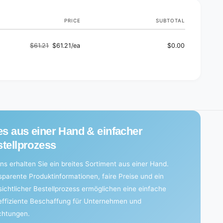
d
r
b
d
o
PRICE
SUBTOTAL
b
a
o
r
a
$61.21
$61.21/ea
$0.00
d
r
Regular
Sale
(
d
price
price
1
(
5
1
p
5
a
p
c
a
k
c
s
k
es aus einer Hand & einfacher
)
s
tellprozess
)
ns erhalten Sie ein breites Sortiment aus einer Hand.
sparente Produktinformationen, faire Preise und ein
sichtlicher Bestellprozess ermöglichen eine einfache
effiziente Beschaffung für Unternehmen und
ichtungen.