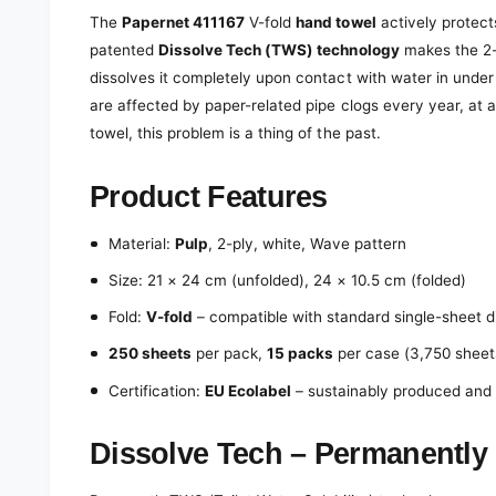
e
d
The
Papernet 411167
V-fold
hand towel
actively protec
i
patented
Dissolve Tech (TWS) technology
makes the 2-p
a
1
dissolves it completely upon contact with water in und
i
n
are affected by paper-related pipe clogs every year, at a 
m
towel, this problem is a thing of the past.
o
d
a
l
Product Features
Material:
Pulp
, 2-ply, white, Wave pattern
Size: 21 × 24 cm (unfolded), 24 × 10.5 cm (folded)
Fold:
V-fold
– compatible with standard single-sheet 
250 sheets
per pack,
15 packs
per case (3,750 sheets
Certification:
EU Ecolabel
– sustainably produced and 
Dissolve Tech – Permanently