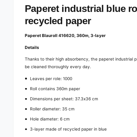
e
d
Paperet industrial blue ro
i
a
recycled paper
1
i
n
m
Paperet Blauroll 416620, 360m, 3-layer
o
d
a
Details
l
Thanks to their high absorbency, the paperet industrial pa
be cleaned thoroughly every day.
Leaves per role: 1000
Roll contains 360m paper
Dimensions per sheet: 37.3x36 cm
Roller diameter: 35 cm
Hole diameter: 6 cm
3-layer made of recycled paper in blue