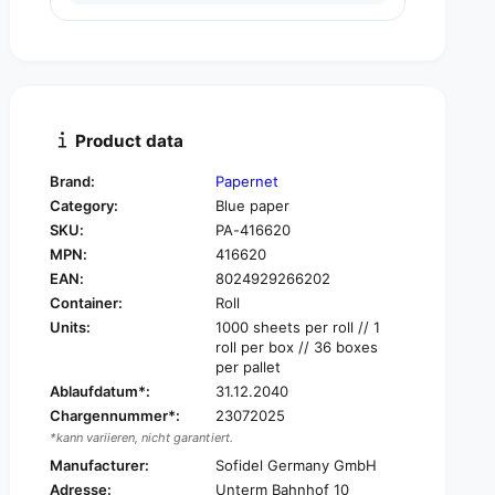
u
n
a
t
n
i
t
t
i
y
t
f
y
Product data
o
f
r
o
Brand:
Papernet
P
r
Category:
Blue paper
a
P
p
SKU:
PA-416620
a
e
MPN:
416620
p
r
e
EAN:
8024929266202
n
r
Container:
Roll
e
n
Units:
1000 sheets per roll // 1
t
e
roll per box // 36 boxes
I
t
per pallet
n
I
Ablaufdatum*:
31.12.2040
d
n
Chargennummer*:
23072025
u
d
*kann variieren, nicht garantiert.
s
u
t
Manufacturer:
Sofidel Germany GmbH
s
r
t
Adresse:
Unterm Bahnhof 10