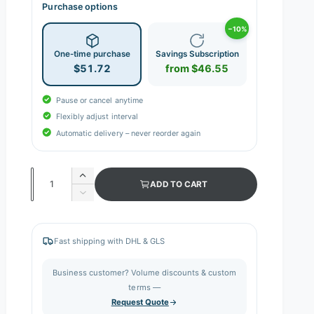
Purchase options
−10%
One-time purchase
Savings Subscription
$51.72
from $46.55
Pause or cancel anytime
Flexibly adjust interval
Automatic delivery – never reorder again
Q
I
ADD TO CART
n
u
D
c
e
a
r
c
n
e
r
Fast shipping with DHL & GLS
a
e
t
s
a
i
Business customer? Volume discounts & custom
e
s
q
terms —
t
e
u
Request Quote
q
y
a