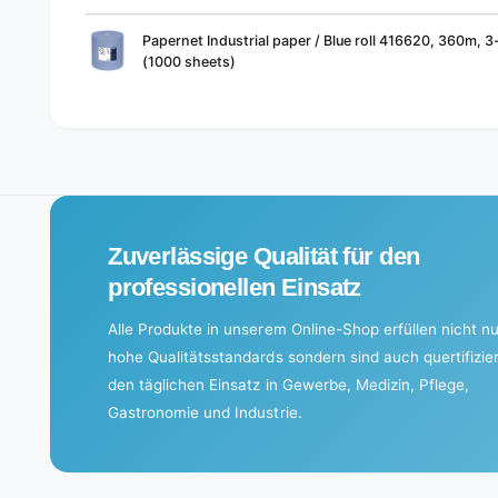
Your
Papernet Industrial paper / Blue roll 416620, 360m, 3-
cart
(1000 sheets)
L
o
a
d
i
Zuverlässige Qualität für den
n
g
professionellen Einsatz
.
Alle Produkte in unserem Online-Shop erfüllen nicht nu
.
hohe Qualitätsstandards sondern sind auch quertifizier
.
den täglichen Einsatz in Gewerbe, Medizin, Pflege,
Gastronomie und Industrie.