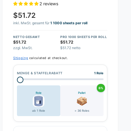
2 reviews
$51.72
inkl. MwSt. gesamt für
1 1000 sheets per roll
NETTO GESAMT
PRO 1000 SHEETS PER ROLL
$51.72
$51.72
zzgl. MwSt.
$51.72 netto
Shipping
calculated at checkout.
MENGE & STAFFELRABATT
1 Role
6%
Role
Pallet
ab 1 Role
= 36 Roles