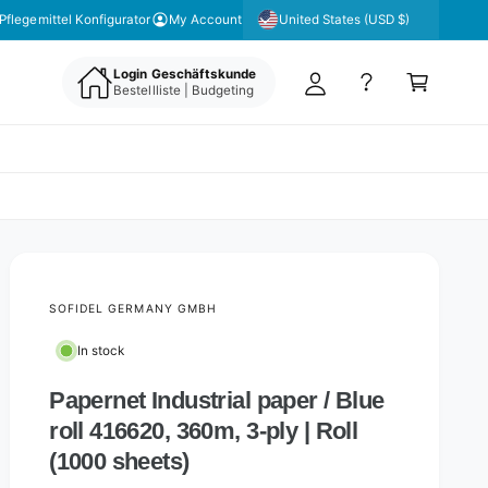
y
United States (USD $)
Pflegemittel Konfigurator
My Account
A
C
c
Login Geschäftskunde
a
Bestellliste | Budgeting
c
rt
o
u
nt
SOFIDEL GERMANY GMBH
In stock
Papernet Industrial paper / Blue
roll 416620, 360m, 3-ply | Roll
(1000 sheets)