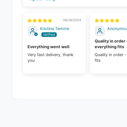
Sort by
06/28/2024
Kristina Temme
Anonymo
Quality in order 
Everything went well
everything fits
Very fast delivery, thank
Quality in order 
you
fits