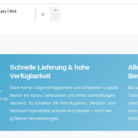
Quantity
Quantity
ply | Roll
Increase
quantity
Decrease
for
quantity
Default
for
Title
Default
Title
Schnelle Lieferung & hohe
All
Verfügbarkeit
Bes
Dank hoher Lagerverfügbarkeit und effizienter Logistik
Bei u
r
bieten wir kurze Lieferzeiten und einen zuverlässigen
Tran
t für
Versand. So erhalten Sie Ihre Hygiene-, Medizin- und
über
Verbrauchsprodukte schnell und planbar – auch bei
und 
größeren Bestellmengen.
Einr