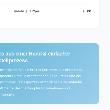
e
e
t
e
s
$51.72
$51.72/ea
$0.00
t
Regular
Sale
)
s
price
price
)
es aus einer Hand & einfacher
tellprozess
ns erhalten Sie ein breites Sortiment aus einer Hand.
sparente Produktinformationen, faire Preise und ein
sichtlicher Bestellprozess ermöglichen eine einfache
effiziente Beschaffung für Unternehmen und
ichtungen.