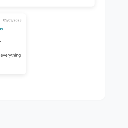
05/03/2023
us
-
- everything