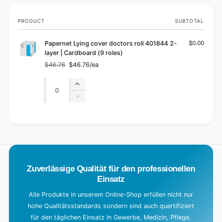
Your
PRODUCT
SUBTOTAL
cart
Papernet Lying cover doctors roll 401844 2-
$0.00
layer | Cardboard (9 roles)
$46.76
$46.76/ea
Regular
Sale
price
price
Quantity
Quantity
Increase
quantity
Decrease
for
quantity
Default
for
L
Title
Default
o
Title
a
d
Zuverlässige Qualität für den professionellen
i
Einsatz
n
g
Alle Produkte in unserem Online-Shop erfüllen nicht nur
hohe Qualitätsstandards sondern sind auch quertifiziert
.
für den täglichen Einsatz in Gewerbe, Medizin, Pflege,
.