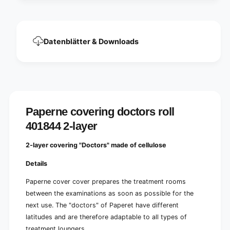
r
s
o
r
l
o
l
l
Datenblätter & Downloads
4
l
0
4
1
0
8
1
4
8
4
4
2
4
Paperne covering doctors roll
-
2
l
401844 2-layer
-
a
l
y
a
2-layer covering "Doctors" made of cellulose
e
y
r
e
Details
|
r
C
Paperne cover cover prepares the treatment rooms
|
a
C
between the examinations as soon as possible for the
r
a
next use. The "doctors" of Paperet have different
d
r
latitudes and are therefore adaptable to all types of
b
d
o
treatment loungers.