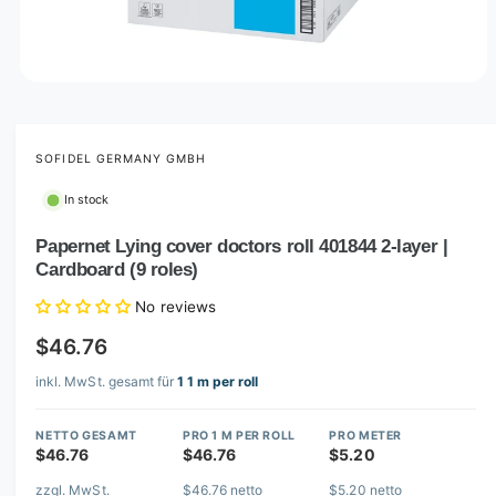
O
p
e
n
m
SOFIDEL GERMANY GMBH
e
d
In stock
i
a
1
Papernet Lying cover doctors roll 401844 2-layer |
i
Cardboard (9 roles)
n
m
o
No reviews
d
a
$46.76
l
inkl. MwSt. gesamt für
1 1 m per roll
NETTO GESAMT
PRO 1 M PER ROLL
PRO METER
$46.76
$46.76
$5.20
zzgl. MwSt.
$46.76 netto
$5.20 netto