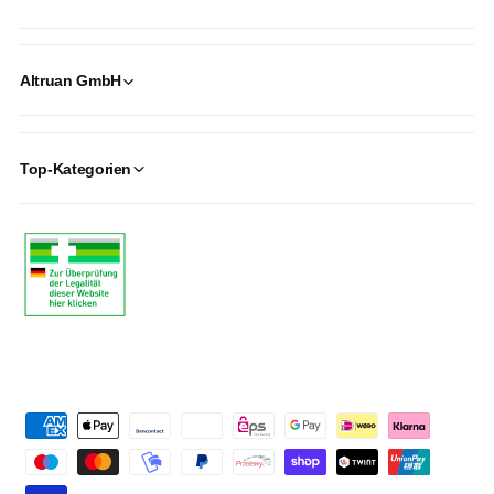
Altruan GmbH
Top-Kategorien
P
a
y