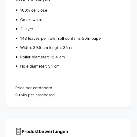
b
a
o
100% cellulose
r
a
d
r
Color: white
(
d
9
2-layer
(
r
9
143 leaves per role, roll contains 50m paper
o
r
l
o
Width: 39.5 cm length: 35 cm
e
l
Roller diameter: 12.4 cm
s
e
)
s
Hole diameter: 5.1 cm
)
Price per cardboard
9 rolls per cardboard
Produktbewertungen