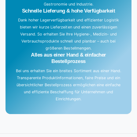
Gastronomie und Industrie.
.
Schnelle Lieferung & hohe Verfügbarkeit
Dank hoher Lagerverfügbarkeit und effizienter Logistik
bieten wir kurze Lieferzeiten und einen zuverlässigen
Versand. So erhalten Sie Ihre Hygiene-, Medizin- und
Verbrauchsprodukte schnell und planbar – auch bei
größeren Bestellmengen.
Alles aus einer Hand & einfacher
Bestellprozess
Bei uns erhalten Sie ein breites Sortiment aus einer Hand.
Transparente Produktinformationen, faire Preise und ein
übersichtlicher Bestellprozess ermöglichen eine einfache
und effiziente Beschaffung für Unternehmen und
Einrichtungen.