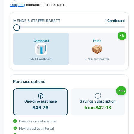
Shipping
calculated at checkout.
MENGE & STAFFELRABATT
1 Cardboard
4%
Cardboard
Pallet
ab 1 Cardboard
= 30 Cardboards
Purchase options
−10%
One-time purchase
Savings Subscription
$46.76
from $42.08
Pause or cancel anytime
Flexibly adjust interval