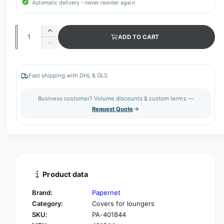
Automatic delivery – never reorder again
Q
I
ADD TO CART
u
n
D
c
a
e
r
c
n
e
r
Fast shipping with DHL & GLS
t
a
e
s
i
a
Business customer? Volume discounts & custom terms —
e
s
t
Request Quote
q
e
y
u
q
a
u
n
a
t
n
i
t
t
i
Product data
y
t
f
y
Brand:
Papernet
o
f
Category:
Covers for loungers
r
o
SKU:
PA-401844
P
r