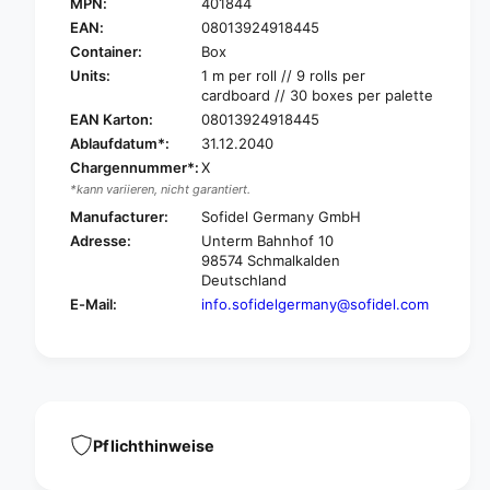
a
MPN:
401844
P
p
a
EAN:
08013924918445
e
p
Container:
Box
r
e
Units:
1 m per roll // 9 rolls per
n
r
cardboard // 30 boxes per palette
e
n
EAN Karton:
08013924918445
t
e
Ablaufdatum*:
31.12.2040
L
t
y
Chargennummer*:
X
L
i
*kann variieren, nicht garantiert.
y
n
i
Manufacturer:
Sofidel Germany GmbH
g
n
Adresse:
Unterm Bahnhof 10
c
g
98574 Schmalkalden
o
c
Deutschland
v
o
E-Mail:
info.sofidelgermany@sofidel.com
e
v
r
e
d
r
o
d
c
o
t
c
o
t
Pflichthinweise
r
o
s
r