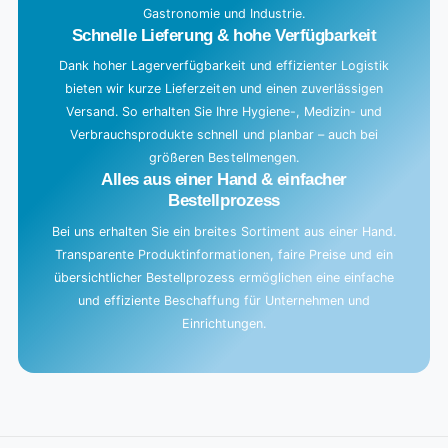
Gastronomie und Industrie.
.
Schnelle Lieferung & hohe Verfügbarkeit
Dank hoher Lagerverfügbarkeit und effizienter Logistik
bieten wir kurze Lieferzeiten und einen zuverlässigen
Versand. So erhalten Sie Ihre Hygiene-, Medizin- und
Verbrauchsprodukte schnell und planbar – auch bei
größeren Bestellmengen.
Alles aus einer Hand & einfacher
Bestellprozess
Bei uns erhalten Sie ein breites Sortiment aus einer Hand.
Transparente Produktinformationen, faire Preise und ein
übersichtlicher Bestellprozess ermöglichen eine einfache
und effiziente Beschaffung für Unternehmen und
Einrichtungen.