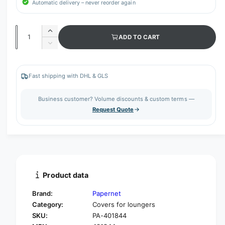
Automatic delivery – never reorder again
Q
I
ADD TO CART
u
n
D
c
a
e
r
c
n
e
r
Fast shipping with DHL & GLS
t
a
e
s
i
a
Business customer? Volume discounts & custom terms —
e
s
t
Request Quote
q
e
y
u
q
a
u
n
a
t
n
i
t
t
i
Product data
y
t
f
y
Brand:
Papernet
o
f
Category:
Covers for loungers
r
o
SKU:
PA-401844
P
r