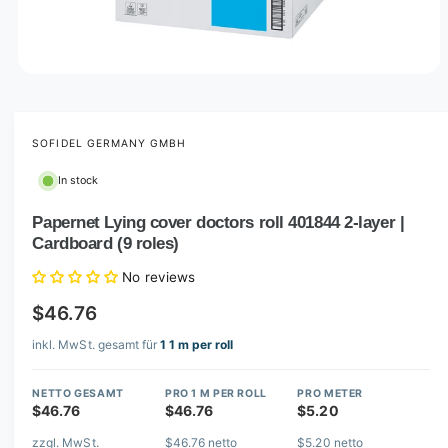
O
p
e
n
m
SOFIDEL GERMANY GMBH
e
d
In stock
i
a
1
Papernet Lying cover doctors roll 401844 2-layer |
i
Cardboard (9 roles)
n
m
o
No reviews
d
a
$46.76
l
inkl. MwSt. gesamt für
1 1 m per roll
NETTO GESAMT
PRO 1 M PER ROLL
PRO METER
$46.76
$46.76
$5.20
zzgl. MwSt.
$46.76 netto
$5.20 netto