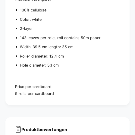
b
a
o
100% cellulose
r
a
d
r
Color: white
(
d
9
2-layer
(
r
9
143 leaves per role, roll contains 50m paper
o
r
l
o
Width: 39.5 cm length: 35 cm
e
l
Roller diameter: 12.4 cm
s
e
)
s
Hole diameter: 5.1 cm
)
Price per cardboard
9 rolls per cardboard
Produktbewertungen