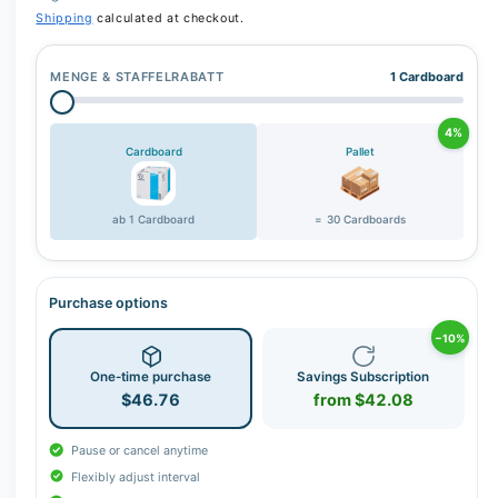
Shipping
calculated at checkout.
MENGE & STAFFELRABATT
1 Cardboard
4%
Cardboard
Pallet
ab 1 Cardboard
= 30 Cardboards
Purchase options
−10%
One-time purchase
Savings Subscription
$46.76
from $42.08
Pause or cancel anytime
Flexibly adjust interval