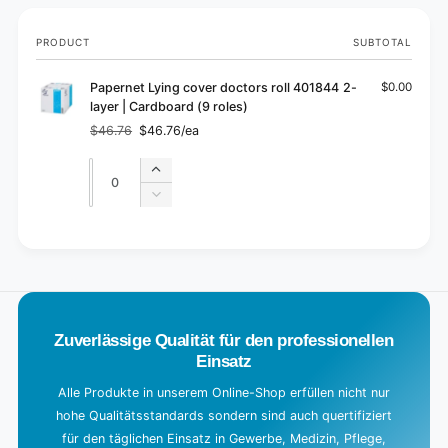
Your
PRODUCT
SUBTOTAL
cart
Papernet Lying cover doctors roll 401844 2-
$0.00
layer | Cardboard (9 roles)
$46.76
$46.76/ea
Regular
Sale
price
price
Quantity
Quantity
Increase
quantity
Decrease
for
quantity
Default
for
L
Title
Default
o
Title
a
d
Zuverlässige Qualität für den professionellen
i
Einsatz
n
g
Alle Produkte in unserem Online-Shop erfüllen nicht nur
hohe Qualitätsstandards sondern sind auch quertifiziert
.
für den täglichen Einsatz in Gewerbe, Medizin, Pflege,
.