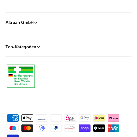
Altruan GmbH
Top-Kategorien
P
a
y