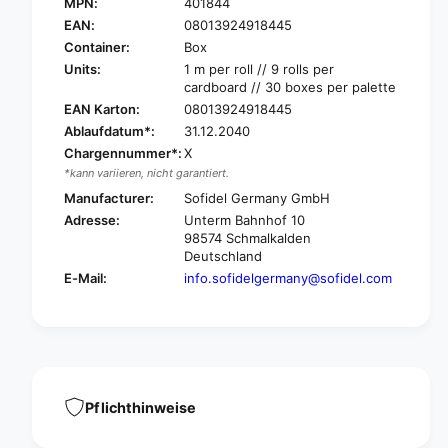
a
MPN:
401844
P
p
a
EAN:
08013924918445
e
p
Container:
Box
r
e
Units:
1 m per roll // 9 rolls per
n
r
cardboard // 30 boxes per palette
e
n
EAN Karton:
08013924918445
t
e
Ablaufdatum*:
31.12.2040
L
t
y
Chargennummer*:
X
L
i
*kann variieren, nicht garantiert.
y
n
i
Manufacturer:
Sofidel Germany GmbH
g
n
Adresse:
Unterm Bahnhof 10
c
g
98574 Schmalkalden
o
c
Deutschland
v
o
E-Mail:
info.sofidelgermany@sofidel.com
e
v
r
e
d
r
o
d
c
o
t
c
o
t
Pflichthinweise
r
o
s
r