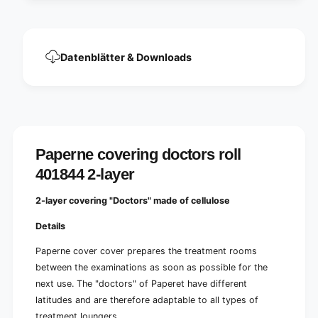
r
s
o
r
l
o
l
l
Datenblätter & Downloads
4
l
0
4
1
0
8
1
4
8
4
4
2
4
Paperne covering doctors roll
-
2
l
401844 2-layer
-
a
l
y
a
2-layer covering "Doctors" made of cellulose
e
y
r
e
Details
|
r
C
Paperne cover cover prepares the treatment rooms
|
a
C
between the examinations as soon as possible for the
r
a
next use. The "doctors" of Paperet have different
d
r
latitudes and are therefore adaptable to all types of
b
d
o
treatment loungers.