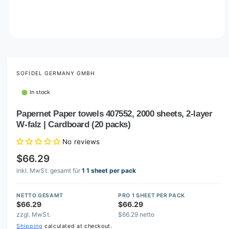
O
p
e
n
m
SOFIDEL GERMANY GMBH
e
d
In stock
i
a
1
Papernet Paper towels 407552, 2000 sheets, 2-layer
i
W-falz | Cardboard (20 packs)
n
m
o
No reviews
d
a
$66.29
l
inkl. MwSt. gesamt für
1 1 sheet per pack
NETTO GESAMT
PRO 1 SHEET PER PACK
$66.29
$66.29
zzgl. MwSt.
$66.29 netto
Shipping
calculated at checkout.