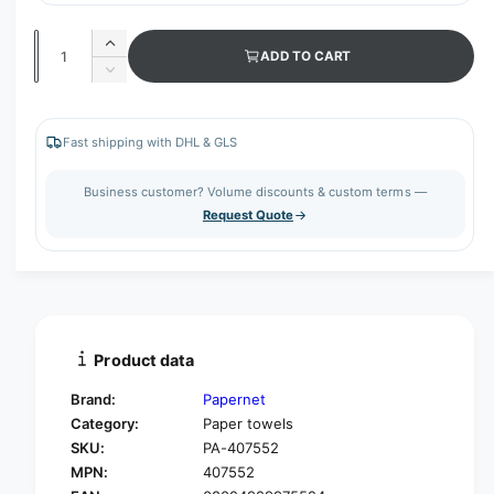
Q
I
ADD TO CART
u
n
D
c
a
e
r
c
n
e
r
Fast shipping with DHL & GLS
t
a
e
s
i
a
Business customer? Volume discounts & custom terms —
e
s
t
Request Quote
q
e
y
u
q
a
u
n
a
t
n
i
t
t
i
Product data
y
t
f
y
Brand:
Papernet
o
f
Category:
Paper towels
r
o
SKU:
PA-407552
P
r
a
MPN:
407552
P
p