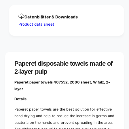
2
,
0
2
0
0
Datenblätter & Downloads
0
0
s
Product data sheet
0
h
s
e
h
e
e
t
e
s
t
,
s
2
Paperet disposable towels made of
,
-
2
2-layer pulp
l
-
a
l
Paperet paper towels 407552, 2000 sheet, W falz, 2-
y
a
e
layer
y
r
e
Details
W
r
-
W
Paperet paper towels are the best solution for effective
f
-
hand drying and help to reduce the increase in germs and
a
f
l
bacteria on the hands and prevent spreading in the area.
a
z