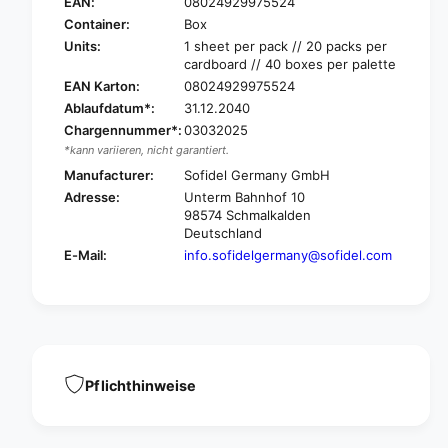
a
EAN:
08024929975524
e
p
Container:
Box
r
e
Units:
1 sheet per pack // 20 packs per
n
r
cardboard // 40 boxes per palette
e
n
EAN Karton:
08024929975524
t
e
Ablaufdatum*:
31.12.2040
P
t
a
Chargennummer*:
03032025
P
p
*kann variieren, nicht garantiert.
a
e
p
Manufacturer:
Sofidel Germany GmbH
r
e
Adresse:
Unterm Bahnhof 10
t
r
98574 Schmalkalden
o
t
Deutschland
w
o
E-Mail:
info.sofidelgermany@sofidel.com
e
w
l
e
s
l
4
s
0
4
7
0
5
7
Pflichthinweise
5
5
2
5
,
2