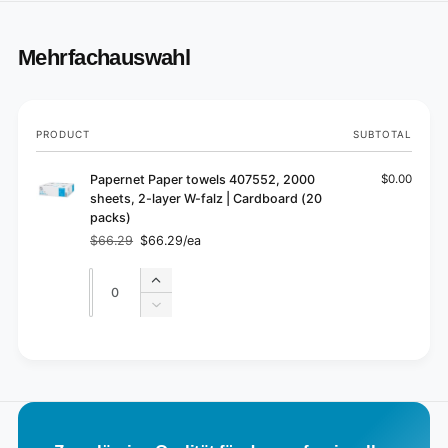
Mehrfachauswahl
Your
PRODUCT
SUBTOTAL
cart
Papernet Paper towels 407552, 2000
$0.00
sheets, 2-layer W-falz | Cardboard (20
packs)
$66.29
$66.29/ea
Regular
Sale
price
price
Quantity
Quantity
Increase
quantity
Decrease
for
quantity
Default
for
L
Title
Default
o
Title
a
d