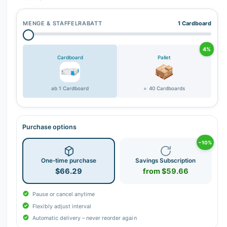
MENGE & STAFFELRABATT
1 Cardboard
4%
Cardboard
Pallet
ab 1 Cardboard
= 40 Cardboards
Purchase options
−10%
One-time purchase
Savings Subscription
$66.29
from $59.66
Pause or cancel anytime
Flexibly adjust interval
Automatic delivery – never reorder again