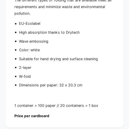
l
The different types of folding that are available meet all
|
z
requirements and minimize waste and environmental
C
|
pollution.
a
C
r
a
EU-Ecolabel
d
r
b
High absorption thanks to Drytech
d
o
b
Wave embossing
a
o
r
a
Color: white
d
r
(
Suitable for hand drying and surface cleaning
d
2
(
2-layer
0
2
p
0
W-fold
a
p
Dimensions per paper: 32 x 20.3 cm
c
a
k
c
s
k
)
s
1 container = 100 paper // 20 containers = 1 box
)
Price per cardboard