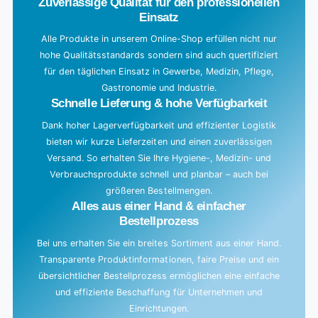
Zuverlässige Qualität für den professionellen
i
Einsatz
n
g
Alle Produkte in unserem Online-Shop erfüllen nicht nur
hohe Qualitätsstandards sondern sind auch quertifiziert
.
für den täglichen Einsatz in Gewerbe, Medizin, Pflege,
.
Gastronomie und Industrie.
.
Schnelle Lieferung & hohe Verfügbarkeit
Dank hoher Lagerverfügbarkeit und effizienter Logistik
bieten wir kurze Lieferzeiten und einen zuverlässigen
Versand. So erhalten Sie Ihre Hygiene-, Medizin- und
Verbrauchsprodukte schnell und planbar – auch bei
größeren Bestellmengen.
Alles aus einer Hand & einfacher
Bestellprozess
Bei uns erhalten Sie ein breites Sortiment aus einer Hand.
Transparente Produktinformationen, faire Preise und ein
übersichtlicher Bestellprozess ermöglichen eine einfache
und effiziente Beschaffung für Unternehmen und
Einrichtungen.