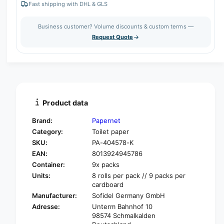
e
r
Fast shipping with DHL & GLS
t
a
e
s
i
a
Business customer? Volume discounts & custom terms —
e
s
t
Request Quote
q
e
y
u
q
a
u
n
a
t
n
i
t
t
i
Product data
y
t
f
y
Brand:
Papernet
o
f
Category:
Toilet paper
r
o
SKU:
PA-404578-K
P
r
a
EAN:
8013924945786
P
p
a
Container:
9x packs
e
p
Units:
8 rolls per pack // 9 packs per
r
e
cardboard
n
r
Manufacturer:
Sofidel Germany GmbH
e
n
Adresse:
Unterm Bahnhof 10
t
e
98574 Schmalkalden
T
t