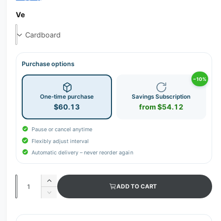
Ve
Purchase options
−10%
One-time purchase
Savings Subscription
$60.13
from $54.12
Pause or cancel anytime
Flexibly adjust interval
Automatic delivery – never reorder again
Q
I
ADD TO CART
u
n
D
c
a
e
r
c
n