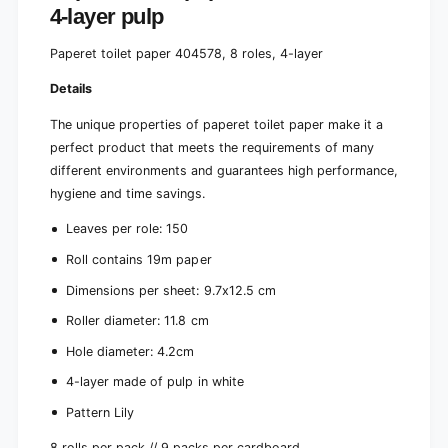
s
4-layer pulp
4
,
-
4
Paperet toilet paper 404578, 8 roles, 4-layer
l
-
a
l
Details
y
a
e
y
The unique properties of paperet toilet paper make it a
r
e
perfect product that meets the requirements of many
r
different environments and guarantees high performance,
hygiene and time savings.
Leaves per role: 150
Roll contains 19m paper
Dimensions per sheet: 9.7x12.5 cm
Roller diameter: 11.8 cm
Hole diameter: 4.2cm
4-layer made of pulp in white
Pattern Lily
8 rolls per pack // 9 packs per cardboard