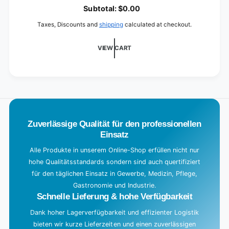
pack
o
Subtotal:
$0.00
a
Taxes, Discounts and
shipping
calculated at checkout.
d
i
VIEW CART
n
g
.
.
.
Zuverlässige Qualität für den professionellen
Einsatz
Alle Produkte in unserem Online-Shop erfüllen nicht nur
hohe Qualitätsstandards sondern sind auch quertifiziert
für den täglichen Einsatz in Gewerbe, Medizin, Pflege,
Gastronomie und Industrie.
Schnelle Lieferung & hohe Verfügbarkeit
Dank hoher Lagerverfügbarkeit und effizienter Logistik
bieten wir kurze Lieferzeiten und einen zuverlässigen