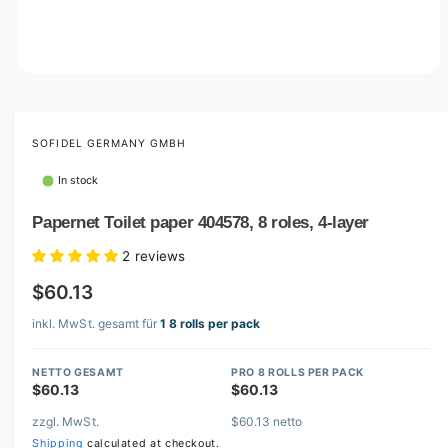
O
p
e
n
m
SOFIDEL GERMANY GMBH
e
d
In stock
i
a
1
Papernet Toilet paper 404578, 8 roles, 4-layer
i
n
2 reviews
m
o
$60.13
d
a
l
inkl. MwSt. gesamt für
1 8 rolls per pack
NETTO GESAMT
PRO 8 ROLLS PER PACK
$60.13
$60.13
zzgl. MwSt.
$60.13 netto
Shipping
calculated at checkout.