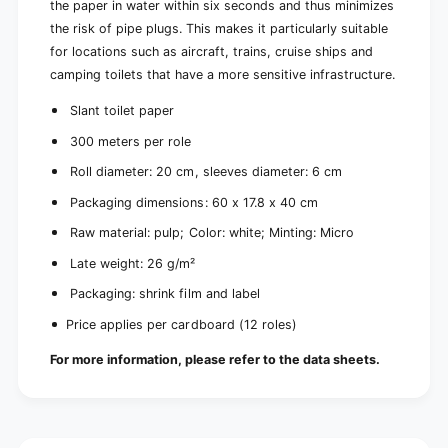
c
the paper in water within six seconds and thus minimizes
a
k
c
the risk of pipe plugs. This makes it particularly suitable
a
k
for locations such as aircraft, trains, cruise ships and
g
a
camping toilets that have a more sensitive infrastructure.
e
g
(
e
Slant toilet paper
1
(
2
300 meters per role
1
r
2
Roll diameter: 20 cm, sleeves diameter: 6 cm
o
r
l
o
Packaging dimensions: 60 x 17.8 x 40 cm
l
l
s
Raw material: pulp; Color: white; Minting: Micro
l
)
s
Late weight: 26 g/m²
)
Packaging: shrink film and label
Price applies per cardboard (12 roles)
For more information, please refer to the data sheets.