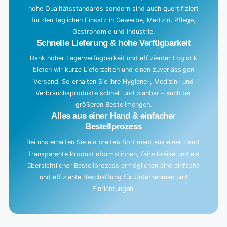
hohe Qualitätsstandards sondern sind auch quertifiziert
.
für den täglichen Einsatz in Gewerbe, Medizin, Pflege,
.
Gastronomie und Industrie.
.
Schnelle Lieferung & hohe Verfügbarkeit
Dank hoher Lagerverfügbarkeit und effizienter Logistik
bieten wir kurze Lieferzeiten und einen zuverlässigen
Versand. So erhalten Sie Ihre Hygiene-, Medizin- und
Verbrauchsprodukte schnell und planbar – auch bei
größeren Bestellmengen.
Alles aus einer Hand & einfacher
Bestellprozess
Bei uns erhalten Sie ein breites Sortiment aus einer Hand.
Transparente Produktinformationen, faire Preise und ein
übersichtlicher Bestellprozess ermöglichen eine einfache
und effiziente Beschaffung für Unternehmen und
Einrichtungen.