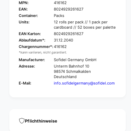
a
MPN:
416162
P
p
a
EAN:
8024929261627
e
p
Container:
Packs
r
e
Units:
12 rolls per pack // 1 pack per
n
r
cardboard // 52 boxes per palette
e
n
EAN Karton:
8024929261627
t
e
Ablaufdatum*:
31.12.2040
T
t
o
Chargennummer*:
416162
T
i
*kann variieren, nicht garantiert.
o
l
i
Manufacturer:
Sofidel Germany GmbH
e
l
Adresse:
Unterm Bahnhof 10
t
e
98574 Schmalkalden
p
t
Deutschland
a
p
E-Mail:
info.sofidelgermany@sofidel.com
p
a
e
p
r
e
w
r
i
w
t
i
h
t
Pflichthinweise
D
h
i