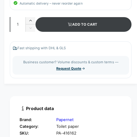
Automatic delivery – never reorder again
Q
I
ADD TO CART
u
n
D
c
a
e
r
c
n
e
r
Fast shipping with DHL & GLS
t
a
e
s
i
a
Business customer? Volume discounts & custom terms —
e
s
t
Request Quote
q
e
y
u
q
a
u
n
a
t
n
i
t
t
i
Product data
y
t
f
y
Brand:
Papernet
o
f
Category:
Toilet paper
r
o
SKU:
PA-416162
P
r