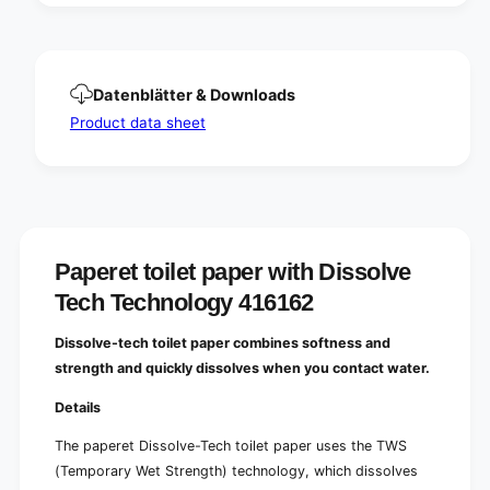
D
s
i
s
s
o
s
l
o
Datenblätter & Downloads
v
l
e
Product data sheet
v
T
e
e
T
c
e
h
c
t
h
e
t
c
Paperet toilet paper with Dissolve
e
h
c
Tech Technology 416162
n
h
o
n
Dissolve-tech toilet paper combines softness and
l
o
o
strength and quickly dissolves when you contact water.
l
g
o
Details
y
g
|
y
The paperet Dissolve-Tech toilet paper uses the TWS
P
|
(Temporary Wet Strength) technology, which dissolves
a
P