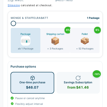
zzgl. MwSt.
$46.07 netto
Shipping
calculated at checkout.
MENGE & STAFFELRABATT
1 Package
4%
6%
Package
Shipping carton
Pallet
ab 1 Package
= 3 Packages
= 52 Packages
Purchase options
−10%
One-time purchase
Savings Subscription
$46.07
from $41.46
Pause or cancel anytime
Flexibly adjust interval