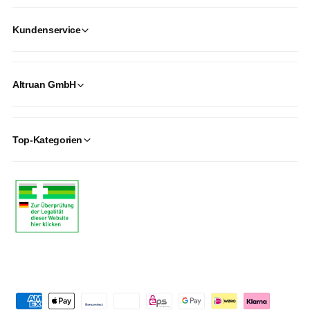
Kundenservice
Altruan GmbH
Top-Kategorien
P