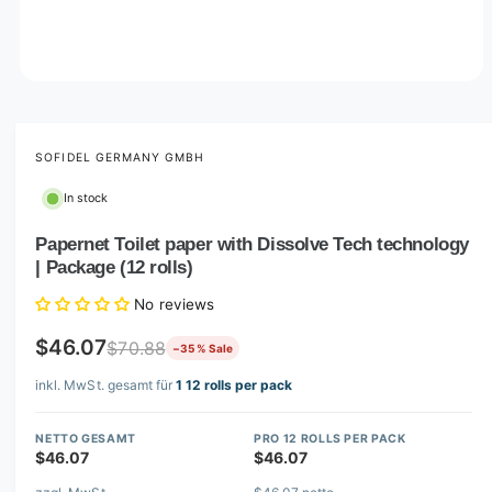
O
p
e
n
m
SOFIDEL GERMANY GMBH
e
d
In stock
i
a
1
Papernet Toilet paper with Dissolve Tech technology
i
| Package (12 rolls)
n
m
o
No reviews
d
a
$46.07
$70.88
−35 % Sale
l
inkl. MwSt. gesamt für
1 12 rolls per pack
NETTO GESAMT
PRO 12 ROLLS PER PACK
$46.07
$46.07