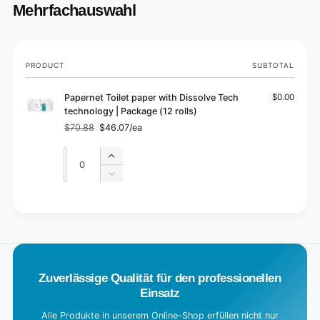
Mehrfachauswahl
Your
PRODUCT
SUBTOTAL
cart
Papernet Toilet paper with Dissolve Tech
$0.00
technology | Package (12 rolls)
$70.88
$46.07/ea
Regular
Sale
price
price
Quantity
Quantity
Increase
quantity
Decrease
for
quantity
Default
for
L
Title
Default
o
Title
a
d
Zuverlässige Qualität für den professionellen
i
Einsatz
n
g
Alle Produkte in unserem Online-Shop erfüllen nicht nur