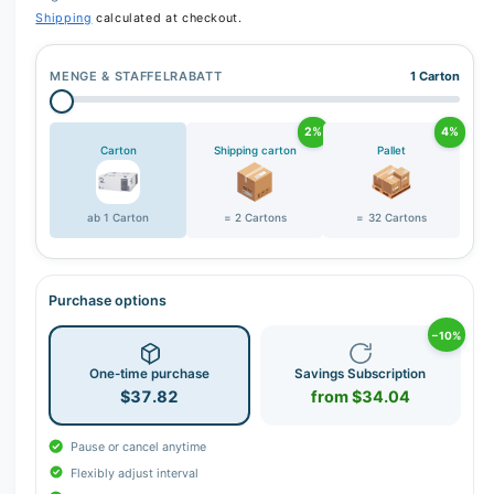
Shipping
calculated at checkout.
MENGE & STAFFELRABATT
1 Carton
2%
4%
Carton
Shipping carton
Pallet
ab 1 Carton
= 2 Cartons
= 32 Cartons
Purchase options
−10%
One-time purchase
Savings Subscription
$37.82
from $34.04
Pause or cancel anytime
Flexibly adjust interval