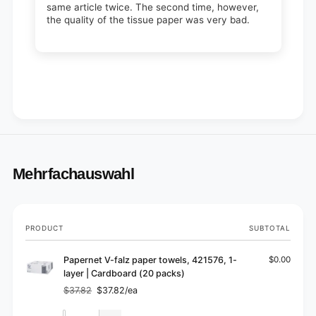
same article twice. The second time, however,
the quality of the tissue paper was very bad.
Mehrfachauswahl
Your
PRODUCT
SUBTOTAL
cart
Papernet V-falz paper towels, 421576, 1-
$0.00
layer | Cardboard (20 packs)
$37.82
$37.82/ea
Regular
Sale
price
price
Quantity