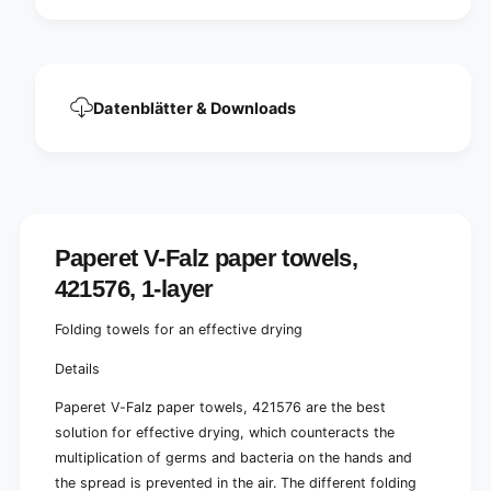
,
s
4
,
2
4
1
2
5
1
Datenblätter & Downloads
7
5
6
7
,
6
1
,
-
1
l
-
a
l
Paperet V-Falz paper towels,
y
a
e
421576, 1-layer
y
r
e
|
r
Folding towels for an effective drying
C
|
a
C
Details
r
a
d
Paperet V-Falz paper towels, 421576
are the best
r
b
d
solution for effective drying, which counteracts the
o
b
multiplication of germs and bacteria on the hands and
a
o
the spread is prevented in the air. The different folding
r