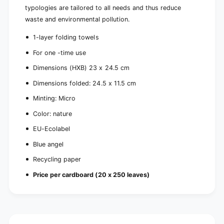
a
d
typologies are tailored to all needs and thus reduce
r
(
waste and environmental pollution.
d
2
(
0
1-layer folding towels
2
p
0
For one -time use
a
p
c
a
Dimensions (HXB) 23 x 24.5 cm
k
c
Dimensions folded: 24.5 x 11.5 cm
s
k
)
s
Minting: Micro
)
Color: nature
EU-Ecolabel
Blue angel
Recycling paper
Price per cardboard (20 x 250 leaves)