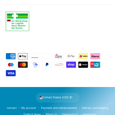
P
a
y
m
e
n
t
United States (USD $)
m
e
contact
My account
Payment and reimbursement
Delivery and shipping
t
Guide & News
About Us
Datenschutz
Impressum