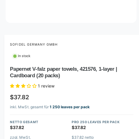
O
p
e
n
m
SOFIDEL GERMANY GMBH
e
d
In stock
i
a
1
Papernet V-falz paper towels, 421576, 1-layer |
i
Cardboard (20 packs)
n
m
o
1 review
d
a
$37.82
l
inkl. MwSt. gesamt für
1 250 leaves per pack
NETTO GESAMT
PRO 250 LEAVES PER PACK
$37.82
$37.82
zzgl. MwSt.
$37.82 netto