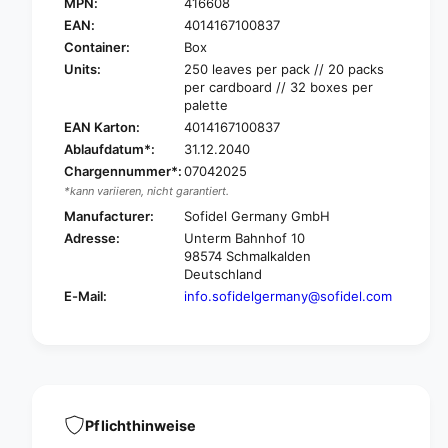
a
MPN:
416608
P
p
a
EAN:
4014167100837
e
p
Container:
Box
r
e
Units:
250 leaves per pack // 20 packs
n
r
per cardboard // 32 boxes per
e
n
palette
t
e
EAN Karton:
4014167100837
V
t
Ablaufdatum*:
31.12.2040
-
V
Chargennummer*:
07042025
f
-
a
*kann variieren, nicht garantiert.
f
l
a
Manufacturer:
Sofidel Germany GmbH
z
l
Adresse:
Unterm Bahnhof 10
p
z
98574 Schmalkalden
a
p
Deutschland
p
a
E-Mail:
info.sofidelgermany@sofidel.com
e
p
r
e
t
r
o
t
w
o
e
w
l
e
Pflichthinweise
s
l