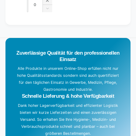
Quantity
Increase
quantity
Decrease
for
quantity
Default
for
L
Title
Default
o
Title
a
d
Zuverlässige Qualität für den professionellen
i
Einsatz
n
g
Alle Produkte in unserem Online-Shop erfüllen nicht nur
hohe Qualitätsstandards sondern sind auch quertifiziert
.
für den täglichen Einsatz in Gewerbe, Medizin, Pflege,
.
Gastronomie und Industrie.
.
Schnelle Lieferung & hohe Verfügbarkeit
Dank hoher Lagerverfügbarkeit und effizienter Logistik
bieten wir kurze Lieferzeiten und einen zuverlässigen
Versand. So erhalten Sie Ihre Hygiene-, Medizin- und
Verbrauchsprodukte schnell und planbar – auch bei
größeren Bestellmengen.