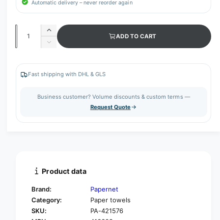
Automatic delivery – never reorder again
Q
I
ADD TO CART
u
n
D
c
a
e
r
c
n
e
r
Fast shipping with DHL & GLS
t
a
e
s
i
a
Business customer? Volume discounts & custom terms —
e
s
t
Request Quote
q
e
y
u
q
a
u
n
a
t
n
i
t
t
i
Product data
y
t
f
y
Brand:
Papernet
o
f
Category:
Paper towels
r
o
SKU:
PA-421576
P
r