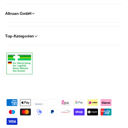
Altruan GmbH
Top-Kategorien
P
a
y
m