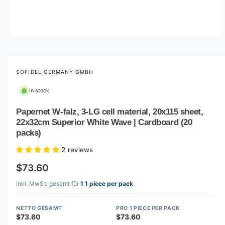
O
p
e
n
m
SOFIDEL GERMANY GMBH
e
d
In stock
i
a
1
Papernet W-falz, 3-LG cell material, 20x115 sheet,
i
22x32cm Superior White Wave | Cardboard (20
n
m
packs)
o
d
2 reviews
a
l
$73.60
inkl. MwSt. gesamt für
1 1 piece per pack
NETTO GESAMT
PRO 1 PIECE PER PACK
$73.60
$73.60