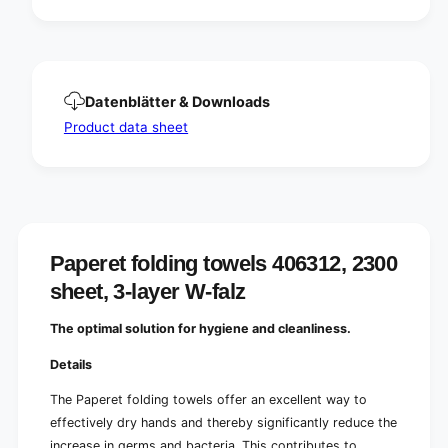
a
m
t
a
e
t
r
e
i
r
Datenblätter & Downloads
a
i
l
Product data sheet
a
,
l
2
,
0
2
x
0
1
x
1
1
5
Paperet folding towels 406312, 2300
1
s
5
sheet, 3-layer W-falz
h
s
e
h
The optimal solution for hygiene and cleanliness.
e
e
t
e
Details
,
t
2
,
The Paperet folding towels offer an excellent way to
2
2
effectively dry hands and thereby significantly reduce the
x
2
increase in germs and bacteria. This contributes to