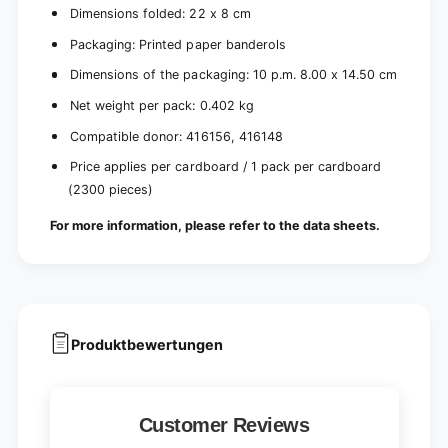
r
a
Dimensions folded: 22 x 8 cm
d
r
Packaging: Printed paper banderols
b
d
o
b
Dimensions of the packaging: 10 p.m. 8.00 x 14.50 cm
a
o
r
Net weight per pack: 0.402 kg
a
d
r
Compatible donor: 416156, 416148
(
d
2
(
Price applies per cardboard / 1 pack per cardboard
0
2
(2300 pieces)
p
0
a
p
For more information, please refer to the data sheets.
c
a
k
c
s
k
)
s
)
Produktbewertungen
Customer Reviews