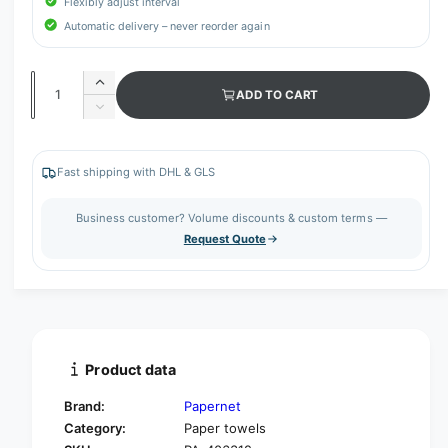
Flexibly adjust interval
Automatic delivery – never reorder again
Q
I
ADD TO CART
u
n
D
c
a
e
r
c
n
e
r
Fast shipping with DHL & GLS
t
a
e
s
i
a
Business customer? Volume discounts & custom terms —
e
s
t
Request Quote
q
e
y
u
q
a
u
n
a
t
n
i
t
t
i
Product data
y
t
f
y
Brand:
Papernet
o
f
Category:
Paper towels
r
o