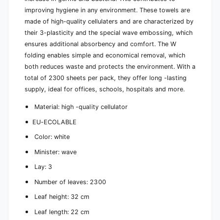
3
x
2
improving hygiene in any environment. These towels are
3
c
2
made of high-quality cellulaters and are characterized by
m
c
their 3-plasticity and the special wave embossing, which
S
m
ensures additional absorbency and comfort. The W
u
S
p
folding enables simple and economical removal, which
u
e
both reduces waste and protects the environment. With a
p
r
e
total of 2300 sheets per pack, they offer long -lasting
i
r
supply, ideal for offices, schools, hospitals and more.
o
i
r
o
Material: high -quality cellulator
W
r
h
EU-ECOLABLE
W
i
h
Color: white
t
i
e
t
Minister: wave
W
e
Lay: 3
a
W
v
a
Number of leaves: 2300
e
v
|
Leaf height: 32 cm
e
C
|
Leaf length: 22 cm
a
C