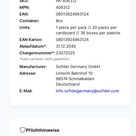
SKU:
PA-406312
P
r
a
MPN:
406312
P
p
a
EAN:
08013924963124
e
p
Container:
Box
r
e
Units:
1 piece per pack // 20 packs per
n
r
cardboard // 36 boxes per palette
e
n
EAN Karton:
08013924963124
t
e
Ablaufdatum*:
31.12.2040
W
t
-
Chargennummer*:
23072025
W
f
*kann variieren, nicht garantiert.
-
a
f
Manufacturer:
Sofidel Germany GmbH
l
a
Adresse:
Unterm Bahnhof 10
z
l
98574 Schmalkalden
,
z
Deutschland
3
,
E-Mail:
info.sofidelgermany@sofidel.com
-
3
L
-
G
L
c
G
e
c
l
e
l
l
Pflichthinweise
m
l