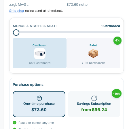
zzgl. MwSt.
$73.60 netto
Shipping
calculated at checkout.
MENGE & STAFFELRABATT
1 Cardboard
4%
Cardboard
Pallet
ab 1 Cardboard
= 36 Cardboards
Purchase options
−10%
One-time purchase
Savings Subscription
$73.60
from $66.24
Pause or cancel anytime