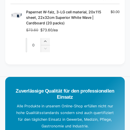
cart
Papernet W-falz, 3-LG cell material, 20x115
$0.00
sheet, 22x32cm Superior White Wave |
Cardboard (20 packs)
$73.60
$73.60/ea
Regular
Sale
price
price
Quantity
Quantity
Increase
quantity
Decrease
for
quantity
Default
for
L
Title
Default
o
Title
a
d
Zuverlässige Qualität für den professionellen
i
Einsatz
n
g
Alle Produkte in unserem Online-Shop erfüllen nicht nur
hohe Qualitätsstandards sondern sind auch quertifiziert
.
für den täglichen Einsatz in Gewerbe, Medizin, Pflege,
.
Gastronomie und Industrie.
.