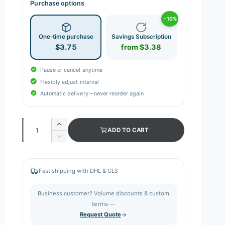
Purchase options
−10%
One-time purchase
Savings Subscription
$3.75
from $3.38
Pause or cancel anytime
Flexibly adjust interval
Automatic delivery – never reorder again
Q
I
ADD TO CART
n
u
D
c
e
a
r
c
n
e
r
Fast shipping with DHL & GLS
a
e
t
s
a
i
Business customer? Volume discounts & custom
e
s
q
terms —
t
e
u
Request Quote
q
y
a