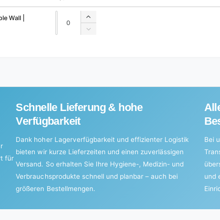
Quantity
Quantity
le Wall |
Increase
quantity
Decrease
for
quantity
Default
for
Title
Default
Title
Schnelle Lieferung & hohe
All
Verfügbarkeit
Bes
Dank hoher Lagerverfügbarkeit und effizienter Logistik
Bei u
r
bieten wir kurze Lieferzeiten und einen zuverlässigen
Tran
t für
Versand. So erhalten Sie Ihre Hygiene-, Medizin- und
über
Verbrauchsprodukte schnell und planbar – auch bei
und 
größeren Bestellmengen.
Einr