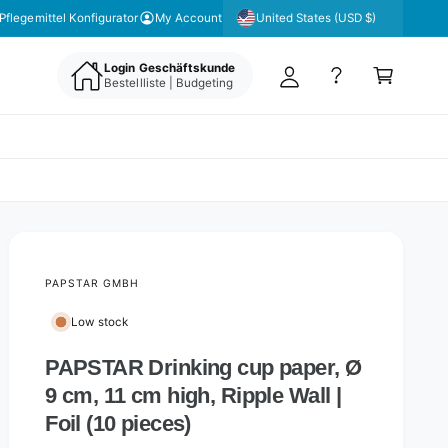
y
United States (USD $)
Pflegemittel Konfigurator
My Account
A
C
c
Login Geschäftskunde
a
Bestellliste | Budgeting
c
rt
o
u
nt
PAPSTAR GMBH
Low stock
PAPSTAR Drinking cup paper, Ø
9 cm, 11 cm high, Ripple Wall |
Foil (10 pieces)