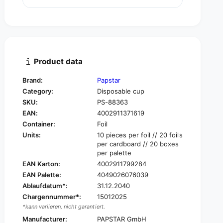
u
n
a
t
n
i
t
t
i
y
t
f
y
Product data
o
f
r
o
Brand:
Papstar
P
r
Category:
Disposable cup
A
P
P
SKU:
PS-88363
A
S
EAN:
4002911371619
P
T
S
Container:
Foil
A
T
Units:
10 pieces per foil // 20 foils
R
A
per cardboard // 20 boxes
D
R
per palette
r
D
EAN Karton:
4002911799284
i
r
EAN Palette:
4049026076039
n
i
Ablaufdatum*:
31.12.2040
k
n
i
Chargennummer*:
15012025
k
n
*kann variieren, nicht garantiert.
i
g
n
Manufacturer:
PAPSTAR GmbH