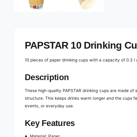
e
d
l
i
a
e
1
r
i
n
y
m
o
v
PAPSTAR 10 Drinking C
d
a
i
l
e
10 pieces of paper drinking cups with a capacity of 0.3 l 
w
Description
These high-quality PAPSTAR drinking cups are made of st
structure. This keeps drinks warm longer and the cups fee
events, or everyday use.
Key Features
Material: Paper