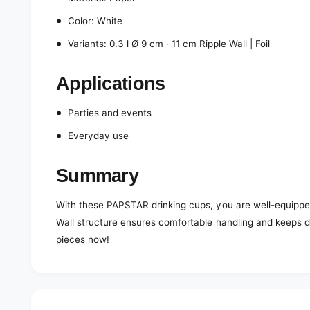
Color: White
Variants: 0.3 l Ø 9 cm · 11 cm Ripple Wall | Foil
Applications
Parties and events
Everyday use
Summary
With these PAPSTAR drinking cups, you are well-equipped
Wall structure ensures comfortable handling and keeps dr
pieces now!