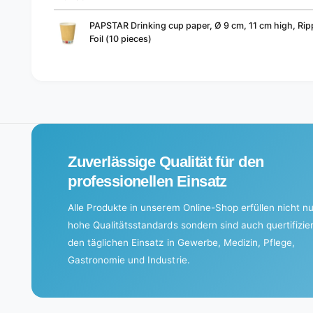
Your
PAPSTAR Drinking cup paper, Ø 9 cm, 11 cm high, Ripp
cart
Foil (10 pieces)
L
o
a
d
i
Zuverlässige Qualität für den
n
g
professionellen Einsatz
.
Alle Produkte in unserem Online-Shop erfüllen nicht nu
.
hohe Qualitätsstandards sondern sind auch quertifizier
.
den täglichen Einsatz in Gewerbe, Medizin, Pflege,
Gastronomie und Industrie.