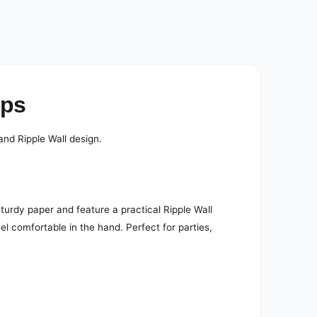
e
d
i
a
2
i
n
m
o
ups
d
a
l
and Ripple Wall design.
urdy paper and feature a practical Ripple Wall
l comfortable in the hand. Perfect for parties,