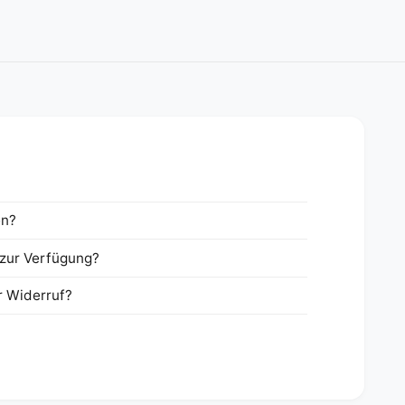
en?
zur Verfügung?
r Widerruf?