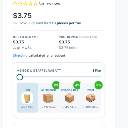
No reviews
$3.75
inkl. MwSt. gesamt für
1 10 pieces per foil
NETTO GESAMT
PRO 10 PIECES PER FOIL
$3.75
$3.75
zzgl. MwSt.
$3.75 netto
Shipping
calculated at checkout.
MENGE & STAFFELRABATT
1 Film
2%
4%
6%
Film
Cardboard
Shipping box
Pallet
ab 1 Film
= 20 Films
= 40 Films
= 400 Films