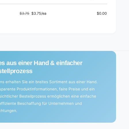
)
s
)
$3.75
$3.75/ea
$0.00
Regular
Sale
price
price
es aus einer Hand & einfacher
tellprozess
ns erhalten Sie ein breites Sortiment aus einer Hand.
sparente Produktinformationen, faire Preise und ein
sichtlicher Bestellprozess ermöglichen eine einfache
effiziente Beschaffung für Unternehmen und
ichtungen.