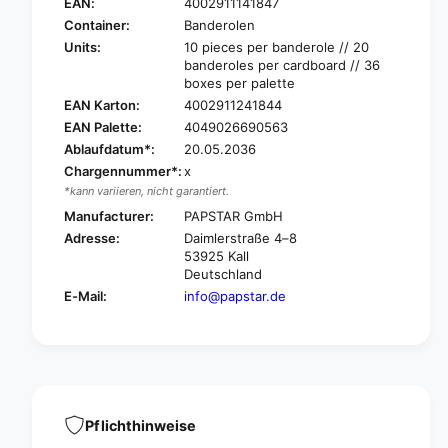
A
EAN:
4002911141847
P
P
A
Container:
Banderolen
S
P
Units:
10 pieces per banderole // 20
T
S
banderoles per cardboard // 36
A
T
boxes per palette
R
A
EAN Karton:
4002911241844
W
R
EAN Palette:
4049026690563
a
W
Ablaufdatum*:
20.05.2036
s
a
Chargennummer*:
x
t
s
e
*kann variieren, nicht garantiert.
t
b
e
Manufacturer:
PAPSTAR GmbH
a
b
Adresse:
Daimlerstraße 4–8
g
a
53925 Kall
k
g
Deutschland
r
k
E-Mail:
info@papstar.de
a
r
f
a
t
f
p
t
a
p
p
a
e
p
Pflichthinweise
r
e