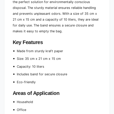
a
the perfect solution for environmentally conscious
d
n
disposal. The sturdy material ensures reliable handling
(
d
and prevents unpleasant odors. With a size of 35 cm x
1
(
0
21 cm x 15 cm and a capacity of 10 liters, they are ideal
1
p
0
for daily use. The band ensures a secure closure and
i
p
makes it easy to empty the bag.
e
i
c
e
Key Features
e
c
s
e
Made from sturdy kraft paper
)
s
)
Size: 35 cm x 21 cm x 15 cm
Capacity: 10 liters
Includes band for secure closure
Eco-friendly
Areas of Application
Household
Office