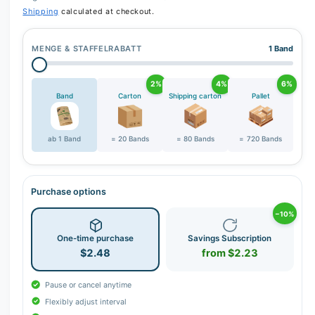
Shipping
calculated at checkout.
MENGE & STAFFELRABATT
1 Band
2%
4%
6%
Band
Carton
Shipping carton
Pallet
ab 1 Band
= 20 Bands
= 80 Bands
= 720 Bands
Purchase options
−10%
One-time purchase
Savings Subscription
$2.48
from $2.23
Pause or cancel anytime
Flexibly adjust interval