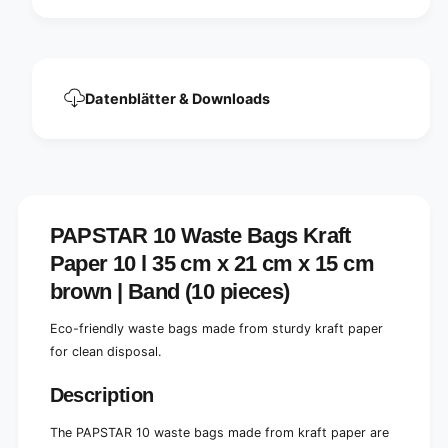
1
r
0
1
l
0
,
l
3
,
Datenblätter & Downloads
5
3
x
5
2
x
1
2
x
1
1
x
5
1
PAPSTAR 10 Waste Bags Kraft
c
5
m
Paper 10 l 35 cm x 21 cm x 15 cm
c
,
m
brown | Band (10 pieces)
b
,
r
b
Eco-friendly waste bags made from sturdy kraft paper
o
r
w
for clean disposal.
o
n
w
|
Description
n
B
|
a
B
The PAPSTAR 10 waste bags made from kraft paper are
n