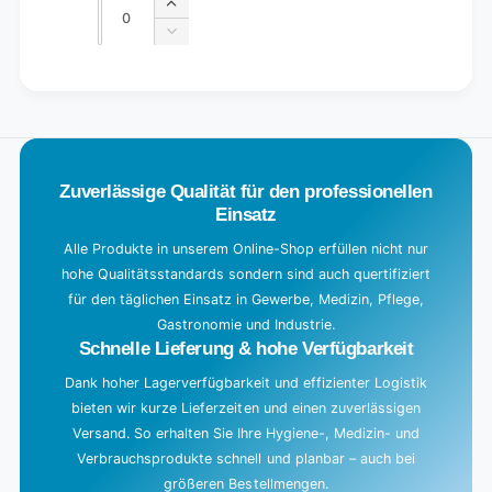
Quantity
Increase
quantity
Decrease
for
quantity
Default
for
L
Title
Default
o
Title
a
d
Zuverlässige Qualität für den professionellen
i
Einsatz
n
g
Alle Produkte in unserem Online-Shop erfüllen nicht nur
hohe Qualitätsstandards sondern sind auch quertifiziert
.
für den täglichen Einsatz in Gewerbe, Medizin, Pflege,
.
Gastronomie und Industrie.
.
Schnelle Lieferung & hohe Verfügbarkeit
Dank hoher Lagerverfügbarkeit und effizienter Logistik
bieten wir kurze Lieferzeiten und einen zuverlässigen
Versand. So erhalten Sie Ihre Hygiene-, Medizin- und
Verbrauchsprodukte schnell und planbar – auch bei
größeren Bestellmengen.