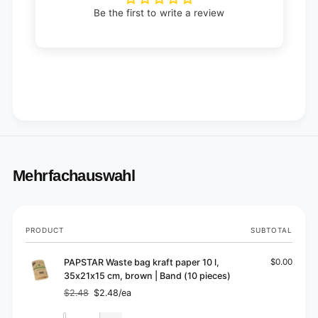
Be the first to write a review
Mehrfachauswahl
Your
PRODUCT
SUBTOTAL
cart
PAPSTAR Waste bag kraft paper 10 l,
$0.00
35x21x15 cm, brown | Band (10 pieces)
$2.48
$2.48/ea
Regular
Sale
price
price
Quantity