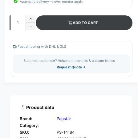
Automatic delivery – never reorder again
Q
I
ADD TO CART
u
n
D
c
a
e
r
c
n
e
r
Fast shipping with DHL & GLS
t
a
e
s
i
a
Business customer? Volume discounts & custom terms —
e
s
t
Request Quote
q
e
y
u
q
a
u
n
a
t
n
i
t
t
i
Product data
y
t
f
y
Brand:
Papstar
o
f
Category:
r
o
SKU:
PS-14184
P
r