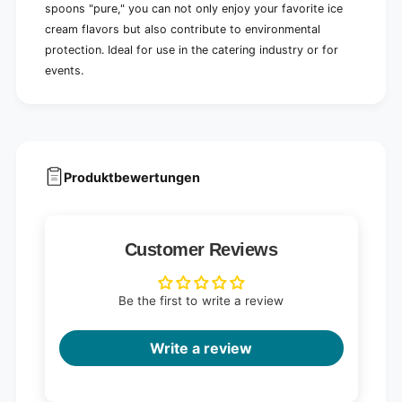
n
spoons "pure," you can not only enjoy your favorite ice
e
d
n
cream flavors but also contribute to environmental
l
d
protection. Ideal for use in the catering industry or for
y
l
events.
|
y
C
|
a
C
r
a
d
r
b
d
o
Produktbewertungen
b
a
o
r
a
d
r
t
Customer Reviews
d
r
t
a
r
y
a
Be the first to write a review
(
y
1
(
Write a review
0
1
0
0
p
0
i