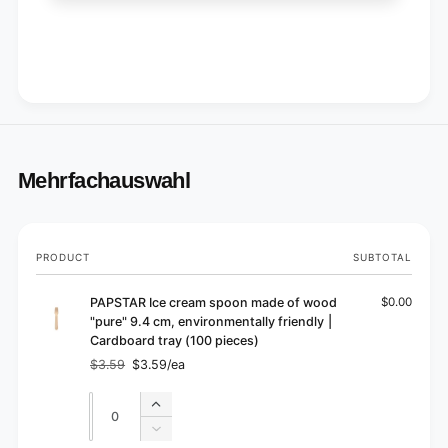
p
e
i
c
e
e
c
s
e
)
s
)
Mehrfachauswahl
Your
PRODUCT
SUBTOTAL
cart
PAPSTAR Ice cream spoon made of wood
$0.00
"pure" 9.4 cm, environmentally friendly |
Cardboard tray (100 pieces)
$3.59
$3.59/ea
Regular
Sale
price
price
Quantity
Quantity
Increase
quantity
Decrease