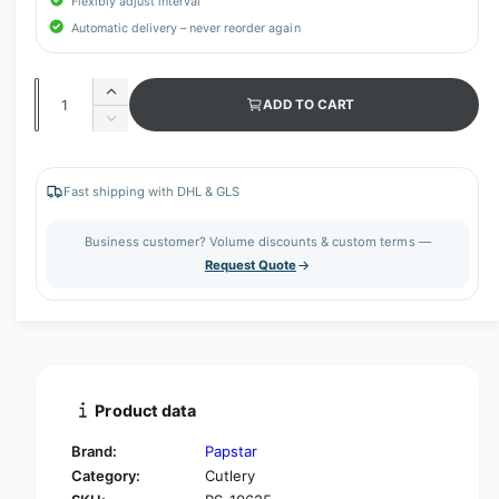
Flexibly adjust interval
Automatic delivery – never reorder again
Q
I
ADD TO CART
u
n
D
c
a
e
r
c
n
e
r
Fast shipping with DHL & GLS
t
a
e
s
i
a
Business customer? Volume discounts & custom terms —
e
s
t
Request Quote
q
e
y
u
q
a
u
n
a
t
n
i
t
t
i
Product data
y
t
f
y
Brand:
Papstar
o
f
Category:
Cutlery
r
o