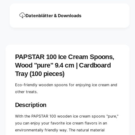
o
e
f
o
w
Datenblätter & Downloads
f
o
w
o
o
d
o
&
d
q
&
u
q
o
PAPSTAR 100 Ice Cream Spoons,
u
t
o
Wood "pure" 9.4 cm | Cardboard
;
t
p
Tray (100 pieces)
;
u
p
r
u
Eco-friendly wooden spoons for enjoying ice cream and
e
r
other treats.
&
e
q
&
Description
u
q
o
u
With the PAPSTAR 100 wooden ice cream spoons "pure,"
t
o
;
you can enjoy your favorite ice cream flavors in an
t
9
environmentally friendly way. The natural material
;
.