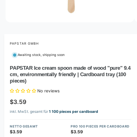
o
w
a
v
O
1
/
of
3
p
a
e
i
n
m
PAPSTAR GMBH
l
e
d
a
Awaiting stock, shipping soon
i
b
a
1
PAPSTAR Ice cream spoon made of wood "pure" 9.4
l
i
cm, environmentally friendly | Cardboard tray (100
n
e
m
pieces)
i
o
d
No reviews
n
a
l
g
$3.59
a
inkl. MwSt. gesamt für
1 100 pieces per cardboard
l
l
NETTO GESAMT
PRO 100 PIECES PER CARDBOARD
e
$3.59
$3.59