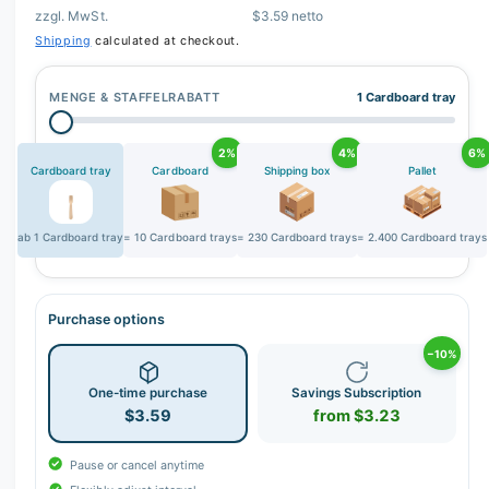
r
zzgl. MwSt.
$3.59 netto
y
Shipping
calculated at checkout.
v
i
MENGE & STAFFELRABATT
1 Cardboard tray
e
w
2%
4%
6%
Cardboard tray
Cardboard
Shipping box
Pallet
ab 1 Cardboard tray
= 10 Cardboard trays
= 230 Cardboard trays
= 2.400 Cardboard trays
Purchase options
−10%
One-time purchase
Savings Subscription
$3.59
from $3.23
Pause or cancel anytime