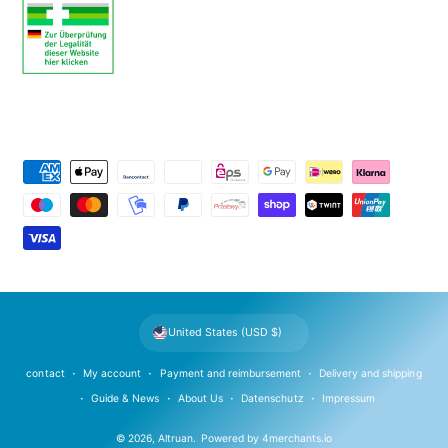
P
a
y
m
e
n
t
United States (USD $)
m
e
contact
My account
Payment and reimbursement
Delivery and shipping
t
Guide & News
About Us
Datenschutz
Impressum
h
© 2026,
Altruan
.
Powered by
4merchants.io
o