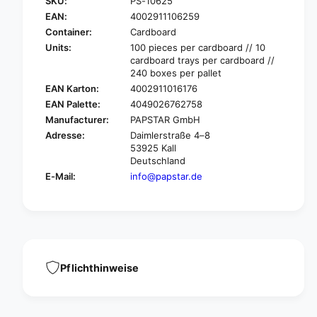
SKU:
PS-10625
P
r
A
EAN:
4002911106259
P
P
A
Container:
Cardboard
S
P
Units:
100 pieces per cardboard // 10
T
S
cardboard trays per cardboard //
A
T
240 boxes per pallet
R
A
EAN Karton:
4002911016176
I
R
EAN Palette:
4049026762758
c
I
Manufacturer:
PAPSTAR GmbH
e
c
Adresse:
Daimlerstraße 4–8
c
e
53925 Kall
r
c
Deutschland
e
r
a
E-Mail:
info@papstar.de
e
m
a
s
m
p
s
o
p
o
o
n
o
Pflichthinweise
m
n
a
m
d
a
e
d