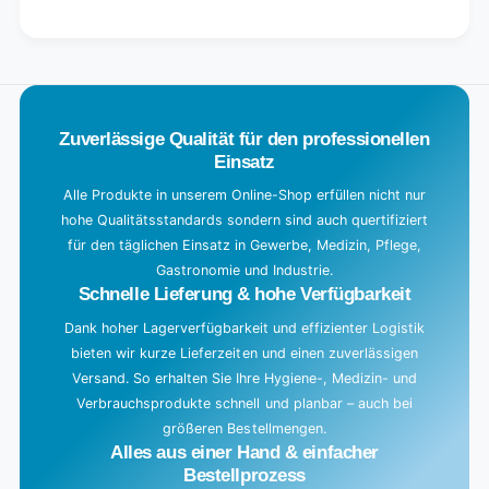
for
quantity
Default
for
L
Title
Default
o
Title
a
d
Zuverlässige Qualität für den professionellen
i
Einsatz
n
g
Alle Produkte in unserem Online-Shop erfüllen nicht nur
hohe Qualitätsstandards sondern sind auch quertifiziert
.
für den täglichen Einsatz in Gewerbe, Medizin, Pflege,
.
Gastronomie und Industrie.
.
Schnelle Lieferung & hohe Verfügbarkeit
Dank hoher Lagerverfügbarkeit und effizienter Logistik
bieten wir kurze Lieferzeiten und einen zuverlässigen
Versand. So erhalten Sie Ihre Hygiene-, Medizin- und
Verbrauchsprodukte schnell und planbar – auch bei
größeren Bestellmengen.
Alles aus einer Hand & einfacher
Bestellprozess