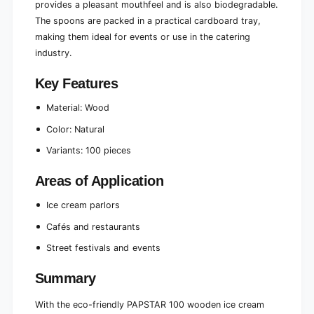
9
provides a pleasant mouthfeel and is also biodegradable.
4
.
The spoons are packed in a practical cardboard tray,
c
4
making them ideal for events or use in the catering
m
c
,
industry.
m
e
,
n
Key Features
e
v
n
i
Material: Wood
v
r
i
Color: Natural
o
r
n
o
Variants: 100 pieces
m
n
e
m
Areas of Application
n
e
t
n
Ice cream parlors
a
t
l
Cafés and restaurants
a
l
l
Street festivals and events
y
l
f
y
Summary
r
f
i
r
With the eco-friendly PAPSTAR 100 wooden ice cream
e
i