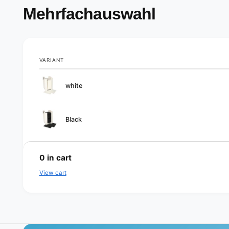
Mehrfachauswahl
VARIANT
Your
white
cart
Black
L
o
0
in cart
a
View cart
d
i
n
g