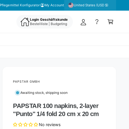
y
United States (USD $)
Pflegemittel Konfigurator
My Account
A
C
c
Login Geschäftskunde
a
Bestellliste | Budgeting
c
rt
o
u
nt
PAPSTAR GMBH
Awaiting stock, shipping soon
PAPSTAR 100 napkins, 2-layer
"Punto" 1/4 fold 20 cm x 20 cm
No reviews