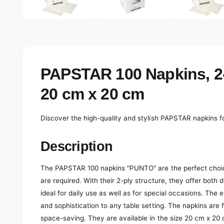
e
d
l
i
a
e
1
r
i
n
y
m
o
v
PAPSTAR 100 Napkins, 2
d
a
i
l
20 cm x 20 cm
e
w
Discover the high-quality and stylish PAPSTAR napkins fo
Description
The PAPSTAR 100 napkins "PUNTO" are the perfect choice
are required. With their 2-ply structure, they offer both 
ideal for daily use as well as for special occasions. Th
and sophistication to any table setting. The napkins are 
space-saving. They are available in the size 20 cm x 20 