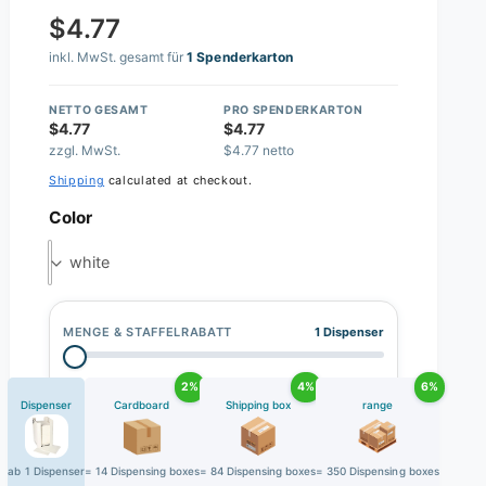
$4.77
inkl. MwSt. gesamt für
1 Spenderkarton
NETTO GESAMT
PRO SPENDERKARTON
$4.77
$4.77
zzgl. MwSt.
$4.77 netto
Shipping
calculated at checkout.
Color
white
MENGE & STAFFELRABATT
1 Dispenser
2%
4%
6%
Dispenser
Cardboard
Shipping box
range
ab 1 Dispenser
= 14 Dispensing boxes
= 84 Dispensing boxes
= 350 Dispensing boxes