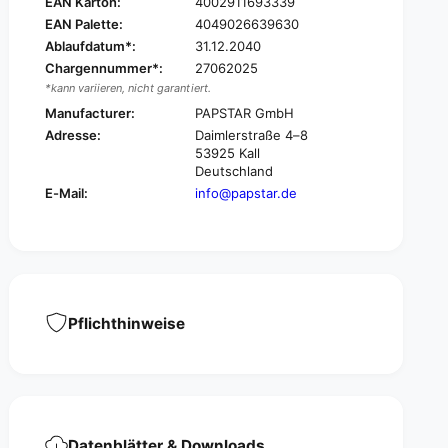
EAN Karton:
4002911693339
p
a
EAN Palette:
4049026639630
k
p
i
Ablaufdatum*:
31.12.2040
k
n
Chargennummer*:
27062025
i
s
n
*kann variieren, nicht garantiert.
,
s
Manufacturer:
PAPSTAR GmbH
2
,
Adresse:
Daimlerstraße 4–8
-
2
53925 Kall
l
-
Deutschland
a
l
E-Mail:
info@papstar.de
y
a
e
y
r
e
&
r
q
&
u
q
o
u
Pflichthinweise
t
o
;
t
P
;
u
P
n
u
t
n
o
Datenblätter & Downloads