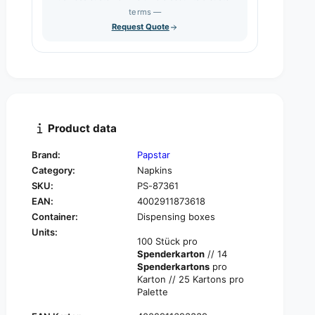
s
q
terms —
t
e
u
Request Quote
q
y
a
u
n
a
t
n
i
t
t
i
y
t
f
y
Product data
o
f
r
o
Brand:
Papstar
P
r
Category:
Napkins
A
P
P
SKU:
PS-87361
A
S
EAN:
4002911873618
P
T
S
Container:
Dispensing boxes
A
T
Units:
R
100 Stück pro
A
1
Spenderkarton
// 14
R
0
Spenderkartons
pro
1
0
Karton // 25 Kartons pro
0
Palette
n
0
a
n