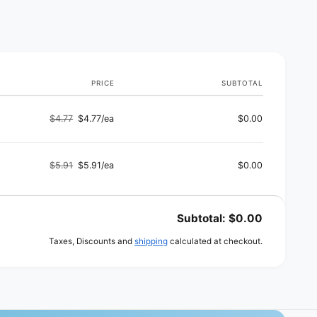
o
d
s
PRICE
SUBTOTAL
$4.77
$4.77/ea
$0.00
Regular
Sale
price
price
$5.91
$5.91/ea
$0.00
Regular
Sale
price
price
Subtotal:
$0.00
Taxes, Discounts and
shipping
calculated at checkout.