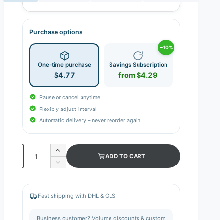
Purchase options
−10%
One-time purchase
Savings Subscription
$4.77
from $4.29
Pause or cancel anytime
Flexibly adjust interval
Automatic delivery – never reorder again
Q
I
ADD TO CART
n
u
D
c
e
a
r
c
n
e
r
Fast shipping with DHL & GLS
a
e
t
s
a
i
Business customer? Volume discounts & custom
e