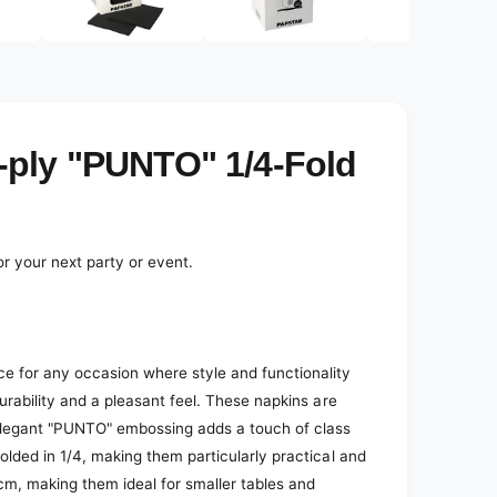
e
d
i
a
2
i
n
m
o
-ply "PUNTO" 1/4-Fold
d
a
l
r your next party or event.
 for any occasion where style and functionality
durability and a pleasant feel. These napkins are
e elegant "PUNTO" embossing adds a touch of class
folded in 1/4, making them particularly practical and
cm, making them ideal for smaller tables and