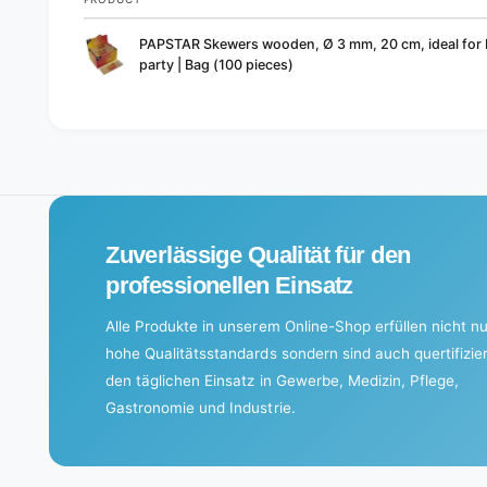
Your
PAPSTAR Skewers wooden, Ø 3 mm, 20 cm, ideal for
cart
party | Bag (100 pieces)
L
o
a
d
i
Zuverlässige Qualität für den
n
g
professionellen Einsatz
.
Alle Produkte in unserem Online-Shop erfüllen nicht nu
.
hohe Qualitätsstandards sondern sind auch quertifizier
.
den täglichen Einsatz in Gewerbe, Medizin, Pflege,
Gastronomie und Industrie.