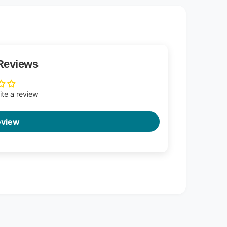
Reviews
rite a review
eview