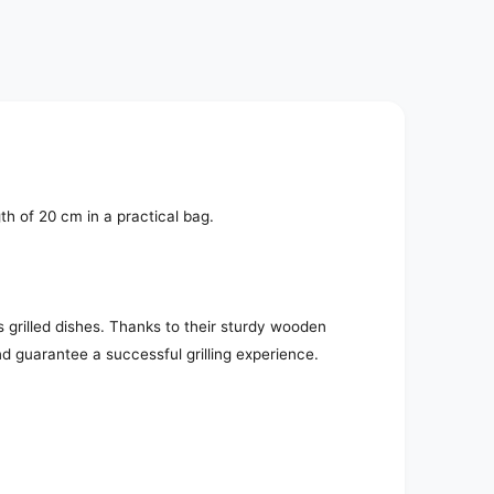
e
d
i
a
2
i
n
m
o
d
a
l
h of 20 cm in a practical bag.
 grilled dishes. Thanks to their sturdy wooden
d guarantee a successful grilling experience.