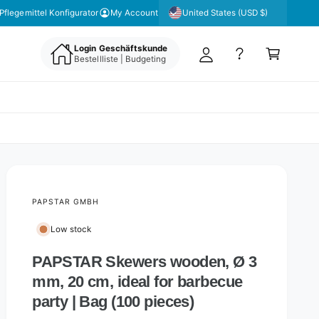
y
United States (USD $)
Pflegemittel Konfigurator
My Account
A
C
c
Login Geschäftskunde
a
Bestellliste | Budgeting
c
rt
o
u
nt
PAPSTAR GMBH
Low stock
PAPSTAR Skewers wooden, Ø 3
mm, 20 cm, ideal for barbecue
party | Bag (100 pieces)