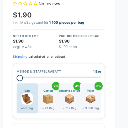
No reviews
$1.90
inkl. MwSt. gesamt für
1 100 pieces per bag
NETTO GESAMT
PRO 100 PIECES PER BAG
$1.90
$1.90
zzgl. MwSt.
$1.90 netto
Shipping
calculated at checkout.
MENGE & STAFFELRABATT
1 Bag
2%
4%
6%
Bag
Carton
Shipping carton
Pallet
ab 1 Bag
= 24 Bag
= 312 Bag
= 3.360 Bag