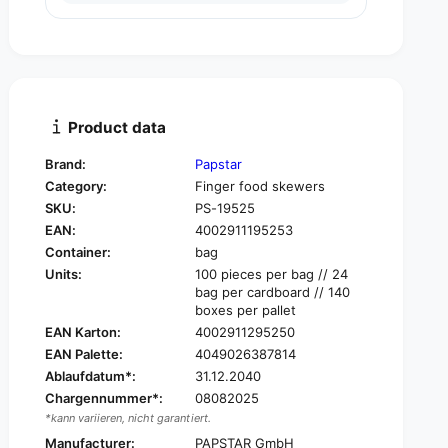
u
n
a
t
n
i
t
t
i
y
t
f
y
Product data
o
f
r
o
Brand:
Papstar
P
r
Category:
Finger food skewers
A
P
P
SKU:
PS-19525
A
S
EAN:
4002911195253
P
T
S
Container:
bag
A
T
Units:
100 pieces per bag // 24
R
A
bag per cardboard // 140
S
R
boxes per pallet
k
S
EAN Karton:
4002911295250
e
k
EAN Palette:
4049026387814
w
e
Ablaufdatum*:
31.12.2040
e
w
r
Chargennummer*:
08082025
e
s
*kann variieren, nicht garantiert.
r
w
s
Manufacturer:
PAPSTAR GmbH