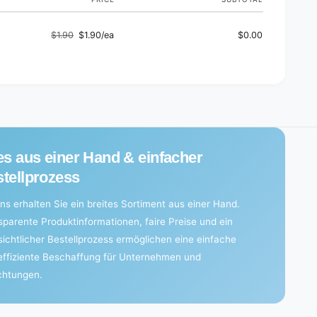
e
i
c
e
e
c
$1.90
$1.90/ea
$0.00
Regular
Sale
s
e
)
price
price
s
)
es aus einer Hand & einfacher
tellprozess
ns erhalten Sie ein breites Sortiment aus einer Hand.
sparente Produktinformationen, faire Preise und ein
sichtlicher Bestellprozess ermöglichen eine einfache
effiziente Beschaffung für Unternehmen und
ichtungen.