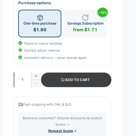
Purchase options
−10%
One-time purchase
Savings Subscription
$1.90
from $1.71
Pause or cancel anytime
Flexibly adjust interval
Automatic delivery – never reorder again
Q
I
ADD TO CART
n
u
D
c
e
a
r
c
n
e
r
Fast shipping with DHL & GLS
a
e
t
s
a
i
Business customer? Volume discounts & custom
e
s
q
terms —
t
e
u
Request Quote
q
y
a