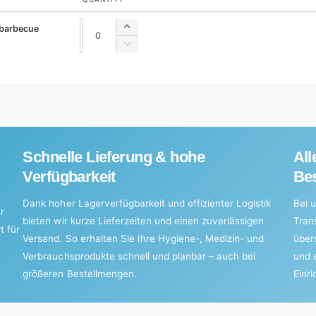
Quantity
Quantity
 barbecue
Increase
quantity
Decrease
for
quantity
Default
for
Title
Default
Title
Schnelle Lieferung & hohe
All
Verfügbarkeit
Bes
Dank hoher Lagerverfügbarkeit und effizienter Logistik
Bei u
r
bieten wir kurze Lieferzeiten und einen zuverlässigen
Tran
t für
Versand. So erhalten Sie Ihre Hygiene-, Medizin- und
über
Verbrauchsprodukte schnell und planbar – auch bei
und 
größeren Bestellmengen.
Einr