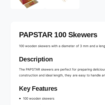
e
d
l
i
a
e
1
r
i
n
y
m
o
v
PAPSTAR 100 Skewers
d
a
i
l
e
100 wooden skewers with a diameter of 3 mm and a lengt
w
Description
The PAPSTAR skewers are perfect for preparing delicious
construction and ideal length, they are easy to handle an
Key Features
100 wooden skewers