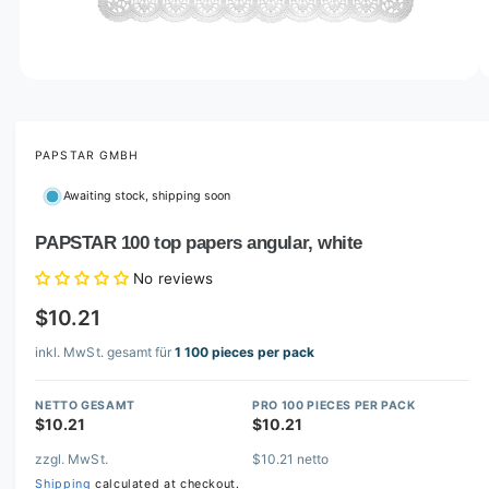
o
w
a
v
O
1
/
of
9
p
a
e
i
n
m
PAPSTAR GMBH
l
e
d
a
Awaiting stock, shipping soon
i
b
a
1
PAPSTAR 100 top papers angular, white
l
i
n
e
No reviews
m
i
o
$10.21
d
n
a
l
inkl. MwSt. gesamt für
1 100 pieces per pack
g
a
NETTO GESAMT
PRO 100 PIECES PER PACK
l
$10.21
$10.21
l
zzgl. MwSt.
$10.21 netto
e
Shipping
calculated at checkout.