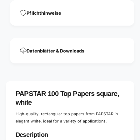
n
u
g
l
u
Pflichthinweise
a
l
r
a
,
r
w
,
h
w
i
h
Datenblätter & Downloads
t
i
e
t
e
PAPSTAR 100 Top Papers square,
white
High-quality, rectangular top papers from PAPSTAR in
elegant white, ideal for a variety of applications.
Description