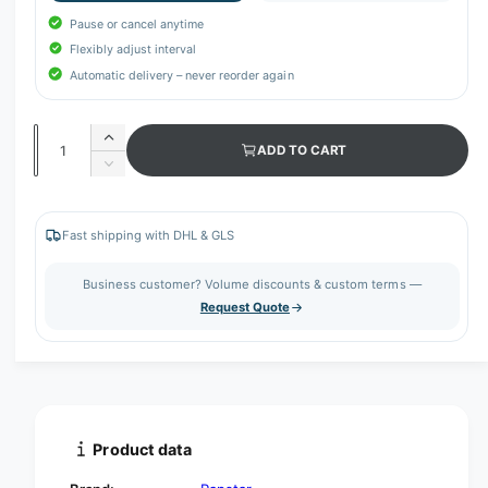
Pause or cancel anytime
Flexibly adjust interval
Automatic delivery – never reorder again
Q
I
ADD TO CART
u
n
D
c
a
e
r
c
n
e
r
Fast shipping with DHL & GLS
t
a
e
s
i
a
Business customer? Volume discounts & custom terms —
e
s
t
Request Quote
q
e
y
u
q
a
u
n
a
t
n
i
t
t
i
Product data
y
t
f
y