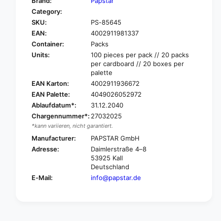
Brand:
Papstar
o
f
Category:
r
o
SKU:
PS-85645
P
r
A
EAN:
4002911981337
P
P
A
Container:
Packs
S
P
Units:
100 pieces per pack // 20 packs
T
S
per cardboard // 20 boxes per
A
T
palette
R
A
EAN Karton:
4002911936672
1
R
EAN Palette:
4049026052972
0
1
Ablaufdatum*:
31.12.2040
0
0
Chargennummer*:
27032025
t
0
o
*kann variieren, nicht garantiert.
t
p
o
Manufacturer:
PAPSTAR GmbH
p
p
Adresse:
Daimlerstraße 4–8
a
p
53925 Kall
p
a
Deutschland
e
p
E-Mail:
info@papstar.de
r
e
s
r
a
s
n
a
g