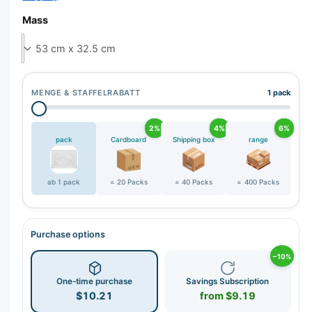
r
y
Mass
v
i
e
w
MENGE & STAFFELRABATT
1 pack
2%
4%
6%
pack
Cardboard
Shipping box
range
ab 1 pack
= 20 Packs
= 40 Packs
= 400 Packs
Purchase options
−10%
One-time purchase
Savings Subscription
$10.21
from $9.19