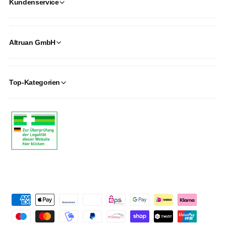
Kundenservice
Altruan GmbH
Top-Kategorien
P
a
y