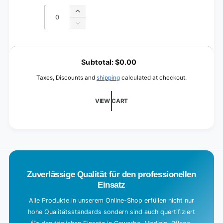
price
price
cm
30
Quantity
Quantity
Increase
cm
quantity
Decrease
for
quantity
45
for
L
cm
45
o
x
Subtotal:
$0.00
cm
32
a
x
Taxes, Discounts and
shipping
calculated at checkout.
cm
32
d
cm
i
VIEW CART
n
g
.
.
.
Zuverlässige Qualität für den professionellen
Einsatz
Alle Produkte in unserem Online-Shop erfüllen nicht nur
hohe Qualitätsstandards sondern sind auch quertifiziert