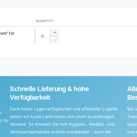
QUANTITY
Quantity
Quantity
ure" for
Increase
quantity
Decrease
for
quantity
Default
for
Title
Default
Title
Schnelle Lieferung & hohe
All
Verfügbarkeit
Bes
Dank hoher Lagerverfügbarkeit und effizienter Logistik
Bei u
r
bieten wir kurze Lieferzeiten und einen zuverlässigen
Tran
t für
Versand. So erhalten Sie Ihre Hygiene-, Medizin- und
über
Verbrauchsprodukte schnell und planbar – auch bei
und 