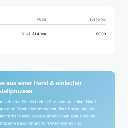
a
s
p
r
a
t
r
i
PRICE
SUBTOTAL
t
e
i
s
e
$1.41
$1.41/ea
$0.00
|
Regular
Sale
s
S
|
price
price
h
S
r
h
i
r
n
i
k
n
w
k
r
w
es aus einer Hand & einfacher
a
r
p
tellprozess
a
(
p
1
ns erhalten Sie ein breites Sortiment aus einer Hand.
(
2
1
sparente Produktinformationen, faire Preise und ein
p
2
sichtlicher Bestellprozess ermöglichen eine einfache
i
p
e
effiziente Beschaffung für Unternehmen und
i
c