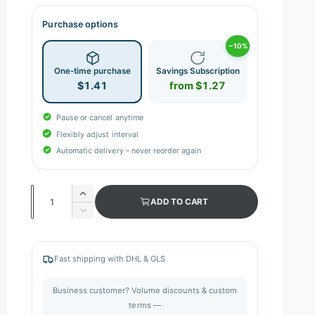
Purchase options
−10%
One-time purchase
Savings Subscription
$1.41
from $1.27
Pause or cancel anytime
Flexibly adjust interval
Automatic delivery – never reorder again
Q
I
ADD TO CART
n
u
D
c
e
a
r
c
n
e
r
Fast shipping with DHL & GLS
a
e
t
s
a
i
Business customer? Volume discounts & custom
e
s
q
terms —
t
e