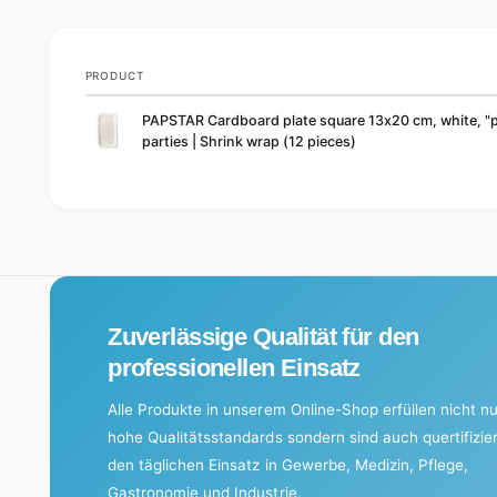
PRODUCT
Your
PAPSTAR Cardboard plate square 13x20 cm, white, "p
cart
parties | Shrink wrap (12 pieces)
L
o
a
d
i
Zuverlässige Qualität für den
n
g
professionellen Einsatz
.
Alle Produkte in unserem Online-Shop erfüllen nicht nu
.
hohe Qualitätsstandards sondern sind auch quertifizier
.
den täglichen Einsatz in Gewerbe, Medizin, Pflege,
Gastronomie und Industrie.