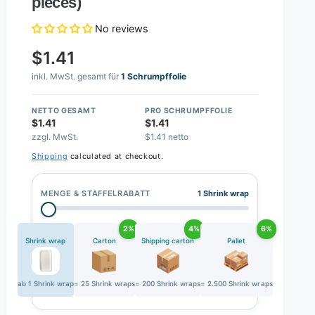
pieces)
No reviews
$1.41
inkl. MwSt. gesamt für
1 Schrumpffolie
NETTO GESAMT
PRO SCHRUMPFFOLIE
$1.41
$1.41
zzgl. MwSt.
$1.41 netto
Shipping
calculated at checkout.
MENGE & STAFFELRABATT
1 Shrink wrap
2%
4%
6%
Shrink wrap
Carton
Shipping carton
Pallet
ab 1 Shrink wrap
= 25 Shrink wraps
= 200 Shrink wraps
= 2.500 Shrink wraps