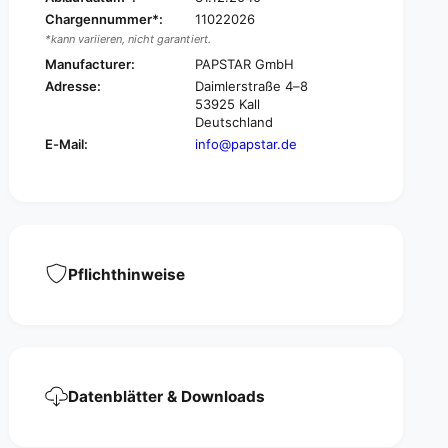
r
a
Chargennummer*:
11022026
d
r
*kann variieren, nicht garantiert.
p
d
Manufacturer:
PAPSTAR GmbH
l
p
Adresse:
Daimlerstraße 4–8
a
l
53925 Kall
t
a
Deutschland
e
t
E-Mail:
info@papstar.de
s
e
q
s
u
q
a
u
r
a
e
r
1
e
Pflichthinweise
3
1
x
3
2
x
0
2
c
0
m
c
,
Datenblätter & Downloads
m
w
,
h
w