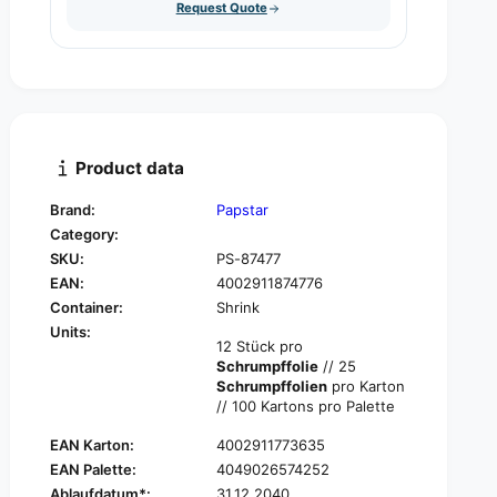
u
Request Quote
q
y
a
u
n
a
t
n
i
t
t
i
y
t
f
y
Product data
o
f
r
o
Brand:
Papstar
P
r
Category:
A
P
P
SKU:
PS-87477
A
S
EAN:
4002911874776
P
T
S
Container:
Shrink
A
T
Units:
R
12 Stück pro
A
C
Schrumpffolie
// 25
R
a
Schrumpffolien
pro Karton
C
r
// 100 Kartons pro Palette
a
d
r
EAN Karton:
4002911773635
b
d
o
EAN Palette:
4049026574252
b
a
Ablaufdatum*:
31.12.2040
o