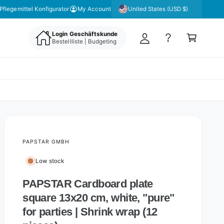
y
United States (USD $)
Pflegemittel Konfigurator
My Account
A
C
c
Login Geschäftskunde
a
Bestellliste | Budgeting
c
rt
o
u
nt
PAPSTAR GMBH
Low stock
PAPSTAR Cardboard plate
square 13x20 cm, white, "pure"
for parties | Shrink wrap (12