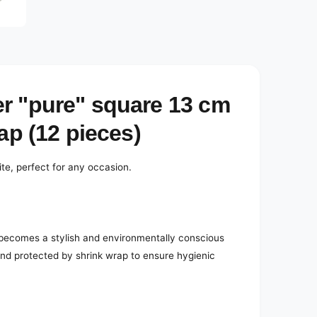
e
d
i
a
2
i
n
m
o
r "pure" square 13 cm
d
a
l
ap (12 pieces)
te, perfect for any occasion.
becomes a stylish and environmentally conscious
nd protected by shrink wrap to ensure hygienic