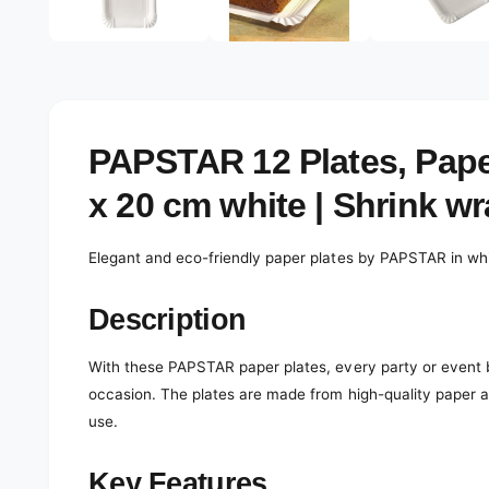
e
d
l
i
a
e
1
r
i
n
y
m
o
v
PAPSTAR 12 Plates, Pape
d
a
i
l
x 20 cm white | Shrink wr
e
w
Elegant and eco-friendly paper plates by PAPSTAR in whi
Description
With these PAPSTAR paper plates, every party or event 
occasion. The plates are made from high-quality paper a
use.
Key Features