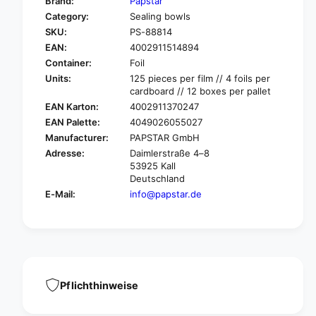
Brand:
Papstar
o
f
Category:
Sealing bowls
r
o
SKU:
PS-88814
P
r
A
EAN:
4002911514894
P
P
A
Container:
Foil
S
P
Units:
125 pieces per film // 4 foils per
T
S
cardboard // 12 boxes per pallet
A
T
EAN Karton:
4002911370247
R
A
EAN Palette:
4049026055027
1
R
Manufacturer:
PAPSTAR GmbH
2
1
5
Adresse:
Daimlerstraße 4–8
2
53925 Kall
s
5
Deutschland
e
s
a
E-Mail:
info@papstar.de
e
l
a
s
l
h
s
e
h
l
e
l
l
Pflichthinweise
s
l
,
s
s