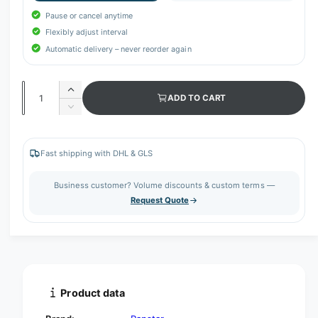
Pause or cancel anytime
Flexibly adjust interval
Automatic delivery – never reorder again
Q
I
ADD TO CART
u
n
D
c
a
e
r
c
n
e
r
Fast shipping with DHL & GLS
t
a
e
s
i
a
Business customer? Volume discounts & custom terms —
e
s
t
Request Quote
q
e
y
u
q
a
u
n
a
t
n
i
t
t
i
Product data
y
t
f
y