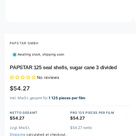
o
w
a
v
O
1
/
of
6
p
a
e
i
n
m
PAPSTAR GMBH
l
e
d
a
Awaiting stock, shipping soon
i
b
a
1
PAPSTAR 125 seal shells, sugar cane 3 divided
l
i
n
e
No reviews
m
i
o
$54.27
d
n
a
l
inkl. MwSt. gesamt für
1 125 pieces per film
g
a
NETTO GESAMT
PRO 125 PIECES PER FILM
l
$54.27
$54.27
l
zzgl. MwSt.
$54.27 netto
e
Shipping
calculated at checkout.