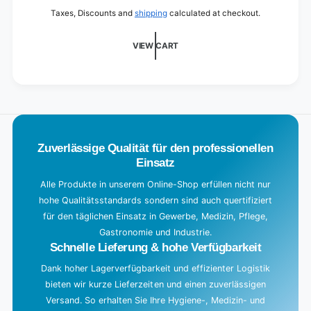
4.5
a
-
Taxes, Discounts and
shipping
calculated at checkout.
x
4.5
d
17.5
x
i
x
VIEW CART
17.5
22.5
n
x
cm
22.5
g
cm
.
.
.
Zuverlässige Qualität für den professionellen
Einsatz
Alle Produkte in unserem Online-Shop erfüllen nicht nur
hohe Qualitätsstandards sondern sind auch quertifiziert
für den täglichen Einsatz in Gewerbe, Medizin, Pflege,
Gastronomie und Industrie.
Schnelle Lieferung & hohe Verfügbarkeit
Dank hoher Lagerverfügbarkeit und effizienter Logistik
bieten wir kurze Lieferzeiten und einen zuverlässigen
Versand. So erhalten Sie Ihre Hygiene-, Medizin- und