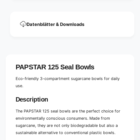
,
u
s
g
u
a
g
r
Datenblätter & Downloads
a
c
r
a
c
n
a
e
n
3
e
d
3
i
PAPSTAR 125 Seal Bowls
d
v
i
i
v
Eco-friendly 3-compartment sugarcane bowls for daily
d
i
use.
e
d
d
e
Description
d
The PAPSTAR 125 seal bowls are the perfect choice for
environmentally conscious consumers. Made from
sugarcane, they are not only biodegradable but also a
sustainable alternative to conventional plastic bowls.