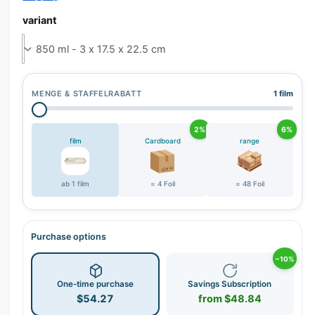
r
y
variant
v
i
e
w
MENGE & STAFFELRABATT
1 film
2%
6%
film
Cardboard
range
ab 1 film
= 4 Foil
= 48 Foil
Purchase options
−10%
One-time purchase
Savings Subscription
$54.27
from $48.84