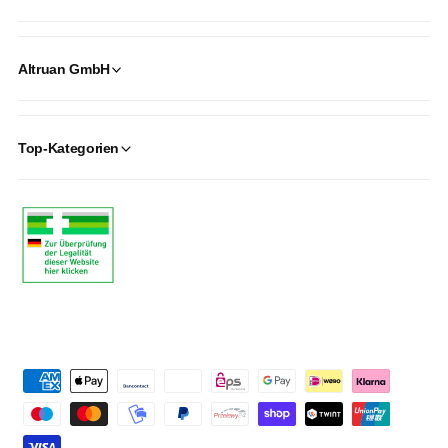
Altruan GmbH
Top-Kategorien
P
a
y