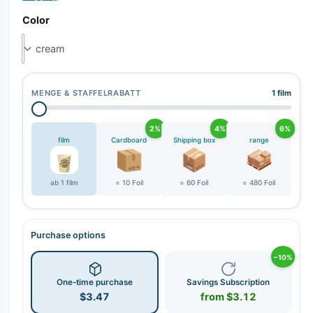
r
y
Color
v
i
e
w
MENGE & STAFFELRABATT
1 film
2%
4%
6%
film
Cardboard
Shipping box
range
ab 1 film
= 10 Foil
= 60 Foil
= 480 Foil
Purchase options
−10%
One-time purchase
Savings Subscription
$3.47
from $3.12