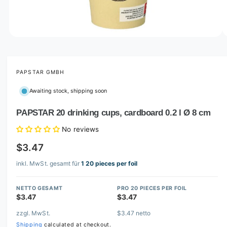
o
w
a
v
O
1
/
of
5
p
a
e
i
n
m
PAPSTAR GMBH
l
e
d
a
Awaiting stock, shipping soon
i
b
a
1
PAPSTAR 20 drinking cups, cardboard 0.2 l Ø 8 cm
l
i
n
e
No reviews
m
i
o
$3.47
d
n
a
l
inkl. MwSt. gesamt für
1 20 pieces per foil
g
a
NETTO GESAMT
PRO 20 PIECES PER FOIL
l
$3.47
$3.47
l
zzgl. MwSt.
$3.47 netto
e
Shipping
calculated at checkout.