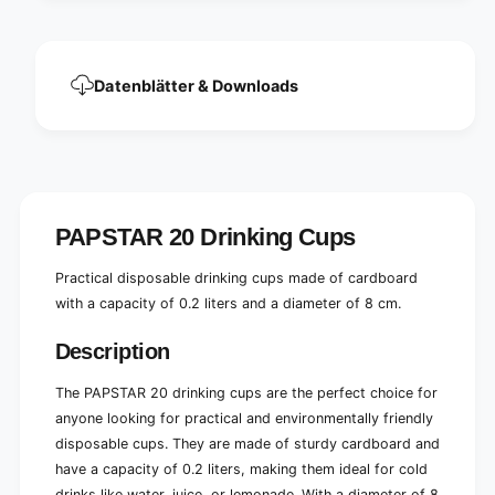
s
c
,
a
c
r
a
d
Datenblätter & Downloads
r
b
d
o
b
a
o
r
a
d
r
0
d
.
PAPSTAR 20 Drinking Cups
0
2
.
l
2
Practical disposable drinking cups made of cardboard
Ø
l
with a capacity of 0.2 liters and a diameter of 8 cm.
8
Ø
c
8
Description
m
c
m
The PAPSTAR 20 drinking cups are the perfect choice for
anyone looking for practical and environmentally friendly
disposable cups. They are made of sturdy cardboard and
have a capacity of 0.2 liters, making them ideal for cold
drinks like water, juice, or lemonade. With a diameter of 8