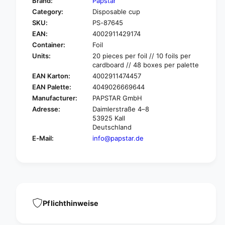
Brand:
Papstar
o
f
Category:
Disposable cup
r
o
SKU:
PS-87645
P
r
A
EAN:
4002911429174
P
P
A
Container:
Foil
S
P
Units:
20 pieces per foil // 10 foils per
T
S
cardboard // 48 boxes per palette
A
T
EAN Karton:
4002911474457
R
A
EAN Palette:
4049026669644
2
R
Manufacturer:
PAPSTAR GmbH
0
2
d
Adresse:
Daimlerstraße 4–8
0
53925 Kall
r
d
Deutschland
i
r
n
E-Mail:
info@papstar.de
i
k
n
i
k
n
i
g
n
c
g
u
c
Pflichthinweise
p
u
s
p
,