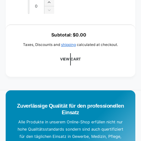
Quantity
Quantity
Increase
quantity
Decrease
for
quantity
gray/silver
for
L
gray/silver
o
Subtotal:
$0.00
a
Taxes, Discounts and
shipping
calculated at checkout.
d
i
VIEW CART
n
g
.
.
.
Zuverlässige Qualität für den professionellen
Einsatz
Alle Produkte in unserem Online-Shop erfüllen nicht nur
hohe Qualitätsstandards sondern sind auch quertifiziert
für den täglichen Einsatz in Gewerbe, Medizin, Pflege,