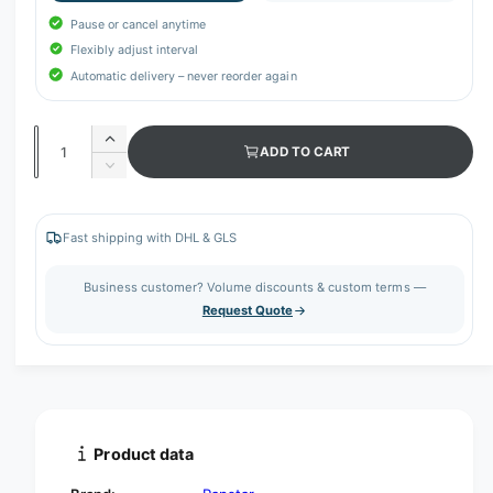
Pause or cancel anytime
Flexibly adjust interval
Automatic delivery – never reorder again
Q
I
ADD TO CART
u
n
D
c
a
e
r
c
n
e
r
Fast shipping with DHL & GLS
t
a
e
s
i
a
Business customer? Volume discounts & custom terms —
e
s
t
Request Quote
q
e
y
u
q
a
u
n
a
t
n
i
t
t
i
Product data
y
t
f
y