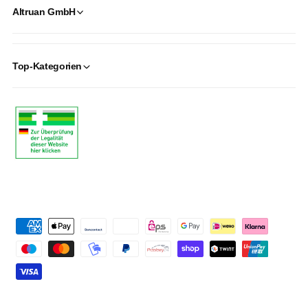
Altruan GmbH
Top-Kategorien
P
a
y
m
e