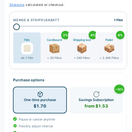
r
Shipping
calculated at checkout.
y
v
MENGE & STAFFELRABATT
1 Film
i
e
2%
4%
6%
w
Film
Cardboard
Shipping box
Pallet
ab 1 Film
= 20 Films
= 240 Films
= 2.400 Films
Purchase options
−10%
One-time purchase
Savings Subscription
$1.70
from $1.53
Pause or cancel anytime
Flexibly adjust interval