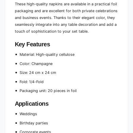
A
These high-quality napkins are available in a practical foil
L
I
Y
packaging and are excellent for both private celebrations
L
C
Y
and business events. Thanks to their elegant color, they
o
C
seamlessly integrate into any table decoration and add a
l
o
touch of sophistication to your set table.
l
l
e
l
Key Features
c
e
t
c
Material: High-quality cellulose
i
t
o
i
Color: Champagne
n
o
&
Size: 24 cm x 24 cm
n
q
&
Fold: 1/4-Fold
u
q
o
u
Packaging unit: 20 pieces in foil
t
o
;
t
Applications
|
;
F
|
Weddings
o
F
i
Birthday parties
o
l
i
Corporate events