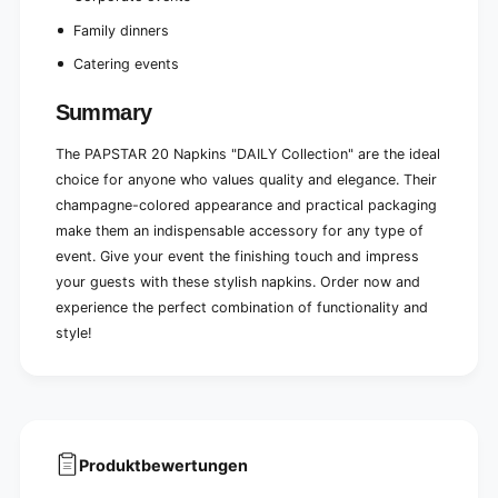
(
l
2
Family dinners
(
0
2
Catering events
p
0
i
p
Summary
e
i
c
e
e
The PAPSTAR 20 Napkins "DAILY Collection" are the ideal
c
s
e
choice for anyone who values quality and elegance. Their
)
s
champagne-colored appearance and practical packaging
)
make them an indispensable accessory for any type of
event. Give your event the finishing touch and impress
your guests with these stylish napkins. Order now and
experience the perfect combination of functionality and
style!
Produktbewertungen