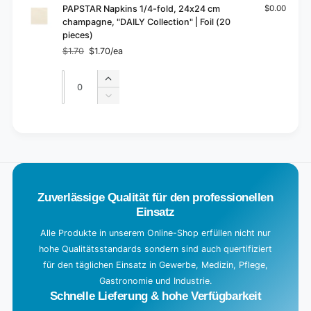
PAPSTAR Napkins 1/4-fold, 24x24 cm
$0.00
champagne, "DAILY Collection" | Foil (20
pieces)
$1.70
$1.70/ea
Regular
Sale
price
price
Quantity
Quantity
Increase
quantity
Decrease
for
quantity
Default
for
L
Title
Default
o
Title
a
d
Zuverlässige Qualität für den professionellen
i
Einsatz
n
g
Alle Produkte in unserem Online-Shop erfüllen nicht nur
hohe Qualitätsstandards sondern sind auch quertifiziert
.
für den täglichen Einsatz in Gewerbe, Medizin, Pflege,
.
Gastronomie und Industrie.
.
Schnelle Lieferung & hohe Verfügbarkeit