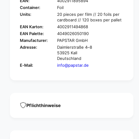
A
EAN:
4002911895894
P
P
A
Container:
Foil
S
P
Units:
20 pieces per film // 20 foils per
T
S
cardboard // 120 boxes per pallet
A
T
EAN Karton:
4002911494868
R
A
EAN Palette:
4049026050190
N
R
Manufacturer:
PAPSTAR GmbH
a
N
p
Adresse:
Daimlerstraße 4–8
a
53925 Kall
k
p
Deutschland
i
k
n
E-Mail:
info@papstar.de
i
s
n
1
s
/
1
4
/
-
4
f
-
Pflichthinweise
o
f
l
o
d
l
,
d
2
,
4
2