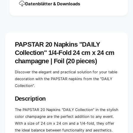
x
Datenblätter & Downloads
4
2
x
4
2
c
4
m
c
c
m
h
c
a
PAPSTAR 20 Napkins "DAILY
h
m
a
Collection" 1/4-Fold 24 cm x 24 cm
p
m
a
champagne | Foil (20 pieces)
p
g
a
n
g
Discover the elegant and practical solution for your table
e
n
decoration with the PAPSTAR napkins from the "DAILY
,
e
Collection".
&
,
q
&
Description
u
q
o
u
t
The PAPSTAR 20 Napkins "DAILY Collection" in the stylish
o
;
t
color champagne are the perfect addition to any event.
D
;
With a size of 24 cm x 24 cm and a 1/4-fold, they offer
A
D
the ideal balance between functionality and aesthetics.
I