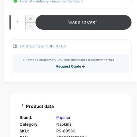
Automatic delivery – never reorder again
Q
I
ADD TO CART
u
n
D
c
a
e
r
c
n
e
r
Fast shipping with DHL & GLS
t
a
e
s
i
a
Business customer? Volume discounts & custom terms —
e
s
t
Request Quote
q
e
y
u
q
a
u
n
a
t
n
i
t
t
i
Product data
y
t
f
y
Brand:
Papstar
o
f
Category:
Napkins
r
o
SKU:
PS-89589
P
r