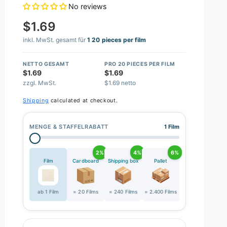
No reviews
$1.69
inkl. MwSt. gesamt für
1 20 pieces per film
NETTO GESAMT
PRO 20 PIECES PER FILM
$1.69
$1.69
zzgl. MwSt.
$1.69 netto
Shipping
calculated at checkout.
MENGE & STAFFELRABATT
1 Film
2%
4%
6%
Film
Cardboard
Shipping box
Pallet
ab 1 Film
= 20 Films
= 240 Films
= 2.400 Films