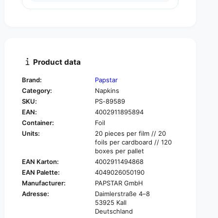
u
n
a
t
n
i
t
t
i
y
t
f
y
Product data
o
f
r
o
Brand:
Papstar
P
r
Category:
Napkins
A
P
P
SKU:
PS-89589
A
S
EAN:
4002911895894
P
T
S
Container:
Foil
A
T
Units:
20 pieces per film // 20
R
A
foils per cardboard // 120
N
R
boxes per pallet
a
N
EAN Karton:
4002911494868
p
a
EAN Palette:
4049026050190
k
p
Manufacturer:
PAPSTAR GmbH
i
k
n
Adresse:
Daimlerstraße 4–8
i
53925 Kall
s
n
Deutschland
1
s