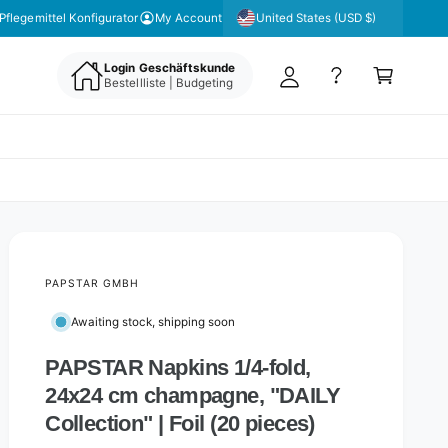
y
United States (USD $)
Pflegemittel Konfigurator
My Account
A
C
c
Login Geschäftskunde
a
Bestellliste | Budgeting
c
rt
o
u
nt
PAPSTAR GMBH
Awaiting stock, shipping soon
PAPSTAR Napkins 1/4-fold,
24x24 cm champagne, "DAILY
Collection" | Foil (20 pieces)