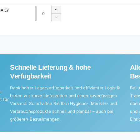
Quantity
Quantity
DAILY
Increase
quantity
Decrease
for
quantity
Default
for
Title
Default
Title
Schnelle Lieferung & hohe
All
Verfügbarkeit
Bes
Dank hoher Lagerverfügbarkeit und effizienter Logistik
Bei u
r
bieten wir kurze Lieferzeiten und einen zuverlässigen
Tran
t für
Versand. So erhalten Sie Ihre Hygiene-, Medizin- und
über
Verbrauchsprodukte schnell und planbar – auch bei
und 
größeren Bestellmengen.
Einr