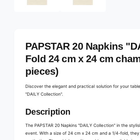
e
d
l
i
a
e
1
r
i
n
y
m
o
v
PAPSTAR 20 Napkins "DAI
d
a
i
l
Fold 24 cm x 24 cm champ
e
w
pieces)
Discover the elegant and practical solution for your tab
"DAILY Collection".
Description
The PAPSTAR 20 Napkins "DAILY Collection" in the stylis
event. With a size of 24 cm x 24 cm and a 1/4-fold, they