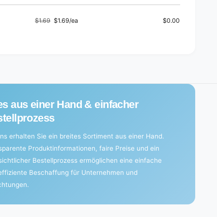
q
&
u
q
o
$1.69
$1.69/ea
$0.00
u
Regular
Sale
t
o
price
price
;
t
|
;
F
|
o
F
i
o
l
i
(
l
es aus einer Hand & einfacher
2
(
0
2
tellprozess
p
0
i
p
ns erhalten Sie ein breites Sortiment aus einer Hand.
e
i
sparente Produktinformationen, faire Preise und ein
c
e
e
sichtlicher Bestellprozess ermöglichen eine einfache
c
s
e
effiziente Beschaffung für Unternehmen und
)
s
ichtungen.
)