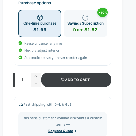
Purchase options
−10%
One-time purchase
Savings Subscription
$1.69
from $1.52
Pause or cancel anytime
Flexibly adjust interval
Automatic delivery – never reorder again
Q
I
ADD TO CART
n
u
D
c
e
a
r
c
n
e
r
Fast shipping with DHL & GLS
a
e
t
s
a
i
Business customer? Volume discounts & custom
e
s
q
terms —
t
e
u
Request Quote
q
y
a