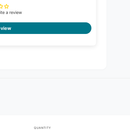
rite a review
eview
QUANTITY