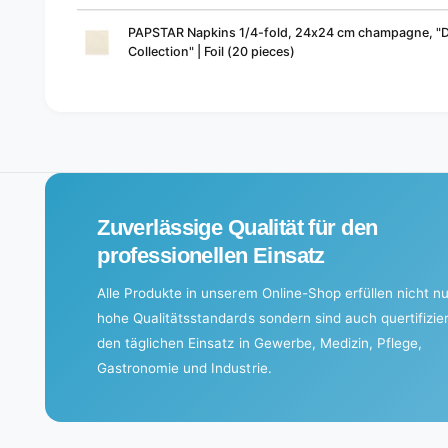
Your
PAPSTAR Napkins 1/4-fold, 24x24 cm champagne, "
cart
Collection" | Foil (20 pieces)
L
o
a
d
i
Zuverlässige Qualität für den
n
g
professionellen Einsatz
.
Alle Produkte in unserem Online-Shop erfüllen nicht nu
.
hohe Qualitätsstandards sondern sind auch quertifizier
.
den täglichen Einsatz in Gewerbe, Medizin, Pflege,
Gastronomie und Industrie.