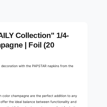
e
d
i
a
2
i
n
m
o
LY Collection" 1/4-
d
a
l
agne | Foil (20
le decoration with the PAPSTAR napkins from the
h color champagne are the perfect addition to any
 offer the ideal balance between functionality and