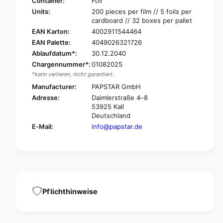
A
Container:
Foil
S
P
Units:
200 pieces per film // 5 foils per
T
S
cardboard // 32 boxes per pallet
A
T
EAN Karton:
4002911544464
R
A
EAN Palette:
4049026321726
S
R
Ablaufdatum*:
30.12.2040
t
S
r
Chargennummer*:
01082025
t
a
*kann variieren, nicht garantiert.
r
w
a
Manufacturer:
PAPSTAR GmbH
s
w
Adresse:
Daimlerstraße 4–8
w
s
53925 Kall
i
w
Deutschland
t
i
E-Mail:
info@papstar.de
h
t
s
h
p
s
o
p
o
o
n
o
,
n
Pflichthinweise
r
,
e
r
d
e