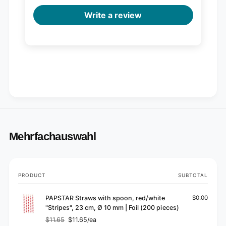
Write a review
Mehrfachauswahl
Your
PRODUCT
SUBTOTAL
cart
PAPSTAR Straws with spoon, red/white
$0.00
"Stripes", 23 cm, Ø 10 mm | Foil (200 pieces)
$11.65
$11.65/ea
Regular
Sale