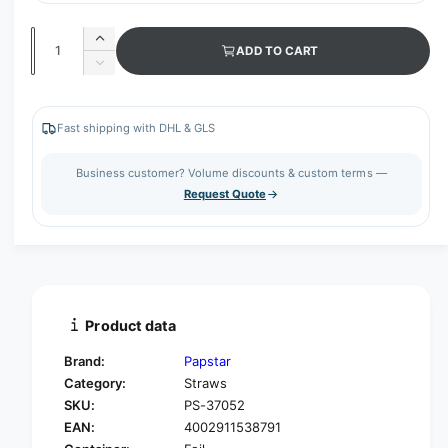
Q
I
ADD TO CART
u
n
D
c
a
e
r
c
n
e
r
Fast shipping with DHL & GLS
t
a
e
s
i
a
Business customer? Volume discounts & custom terms —
e
s
t
Request Quote
q
e
y
u
q
a
u
n
a
t
n
i
t
t
i
Product data
y
t
f
y
Brand:
Papstar
o
f
Category:
Straws
r
o
SKU:
PS-37052
P
r
A
EAN:
4002911538791
P
P