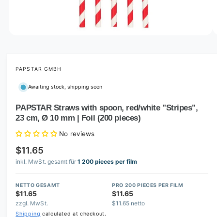
o
w
a
v
O
1
/
of
3
p
a
e
i
n
m
PAPSTAR GMBH
l
e
d
a
Awaiting stock, shipping soon
i
b
a
1
PAPSTAR Straws with spoon, red/white "Stripes",
l
i
23 cm, Ø 10 mm | Foil (200 pieces)
n
e
m
i
o
No reviews
d
n
a
$11.65
l
g
inkl. MwSt. gesamt für
1 200 pieces per film
a
l
NETTO GESAMT
PRO 200 PIECES PER FILM
$11.65
$11.65
l
zzgl. MwSt.
$11.65 netto
e
Shipping
calculated at checkout.