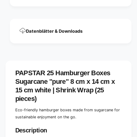
c
r
a
c
n
a
e
n
&
e
q
Datenblätter & Downloads
&
u
q
o
u
t
o
;
t
p
;
u
p
r
PAPSTAR 25 Hamburger Boxes
u
e
r
Sugarcane "pure" 8 cm x 14 cm x
&
e
q
15 cm white | Shrink Wrap (25
&
u
q
pieces)
o
u
t
o
Eco-friendly hamburger boxes made from sugarcane for
;
t
sustainable enjoyment on the go.
,
;
8
,
x
Description
8
1
x