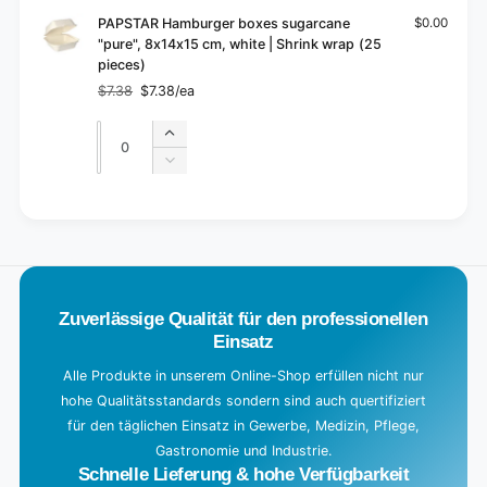
PAPSTAR Hamburger boxes sugarcane
$0.00
"pure", 8x14x15 cm, white | Shrink wrap (25
pieces)
$7.38
$7.38/ea
Regular
Sale
price
price
Quantity
Quantity
Increase
quantity
Decrease
for
quantity
Default
for
L
Title
Default
o
Title
a
d
Zuverlässige Qualität für den professionellen
i
Einsatz
n
g
Alle Produkte in unserem Online-Shop erfüllen nicht nur
hohe Qualitätsstandards sondern sind auch quertifiziert
.
für den täglichen Einsatz in Gewerbe, Medizin, Pflege,
.
Gastronomie und Industrie.
.
Schnelle Lieferung & hohe Verfügbarkeit