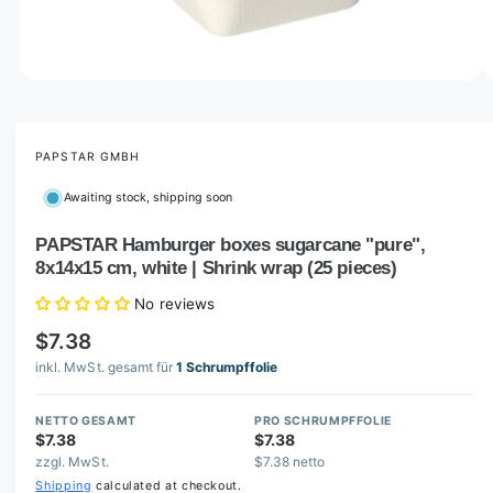
o
w
a
v
O
1
/
of
2
p
a
e
i
n
m
PAPSTAR GMBH
l
e
d
a
Awaiting stock, shipping soon
i
b
a
1
PAPSTAR Hamburger boxes sugarcane "pure",
l
i
8x14x15 cm, white | Shrink wrap (25 pieces)
n
e
m
i
o
No reviews
d
n
a
$7.38
l
g
inkl. MwSt. gesamt für
1 Schrumpffolie
a
l
NETTO GESAMT
PRO SCHRUMPFFOLIE
$7.38
$7.38
l
zzgl. MwSt.
$7.38 netto
e
Shipping
calculated at checkout.