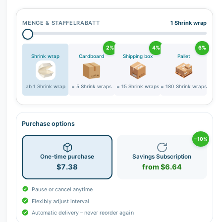
r
y
MENGE & STAFFELRABATT
1 Shrink wrap
v
i
2%
4%
6%
e
Shrink wrap
Cardboard
Shipping box
Pallet
w
ab 1 Shrink wrap
= 5 Shrink wraps
= 15 Shrink wraps
= 180 Shrink wraps
Purchase options
−10%
One-time purchase
Savings Subscription
$7.38
from $6.64
Pause or cancel anytime
Flexibly adjust interval
Automatic delivery – never reorder again