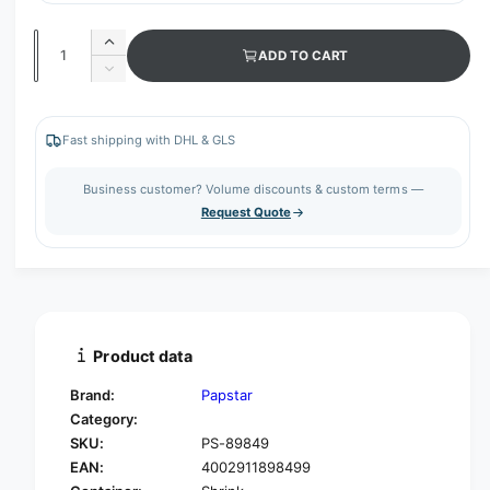
Q
I
ADD TO CART
u
n
D
c
a
e
r
c
n
e
r
Fast shipping with DHL & GLS
t
a
e
s
i
a
Business customer? Volume discounts & custom terms —
e
s
t
Request Quote
q
e
y
u
q
a
u
n
a
t
n
i
t
t
i
Product data
y
t
f
y
Brand:
Papstar
o
f
Category:
r
o
SKU:
PS-89849
P
r
A
EAN:
4002911898499
P
P