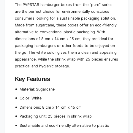
4
The PAPSTAR hamburger boxes from the "pure" series
1
x
4
are the perfect choice for environmentally conscious
1
x
consumers looking for a sustainable packaging solution.
5
1
Made from sugarcane, these boxes offer an eco-friendly
c
5
m
alternative to conventional plastic packaging. With
c
,
dimensions of 8 cm x 14 cm x 15 cm, they are ideal for
m
w
,
packaging hamburgers or other foods to be enjoyed on
h
w
the go. The white color gives them a clean and appealing
i
h
appearance, while the shrink wrap with 25 pieces ensures
t
i
e
practical and hygienic storage.
t
|
e
S
Key Features
|
h
S
r
Material: Sugarcane
h
i
r
Color: White
n
i
k
n
Dimensions: 8 cm x 14 cm x 15 cm
w
k
r
Packaging unit: 25 pieces in shrink wrap
w
a
r
Sustainable and eco-friendly alternative to plastic
p
a