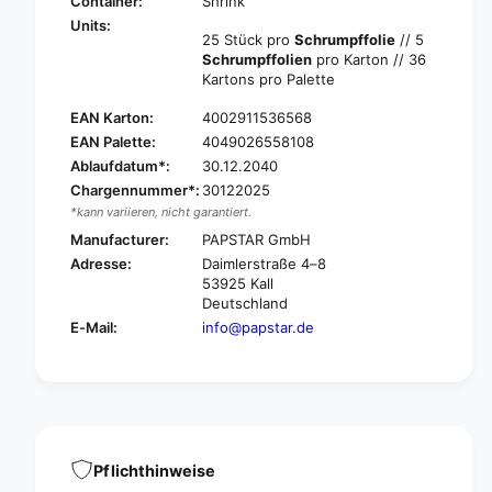
A
Container:
Shrink
S
P
Units:
T
25 Stück pro
Schrumpffolie
// 5
S
A
Schrumpffolien
pro Karton // 36
T
R
Kartons pro Palette
A
H
R
EAN Karton:
4002911536568
a
H
m
EAN Palette:
4049026558108
a
b
Ablaufdatum*:
30.12.2040
m
u
b
Chargennummer*:
30122025
r
u
*kann variieren, nicht garantiert.
g
r
Manufacturer:
PAPSTAR GmbH
e
g
Adresse:
Daimlerstraße 4–8
r
e
53925 Kall
b
r
Deutschland
o
b
E-Mail:
info@papstar.de
x
o
e
x
s
e
s
s
u
s
g
u
a
g
Pflichthinweise
r
a