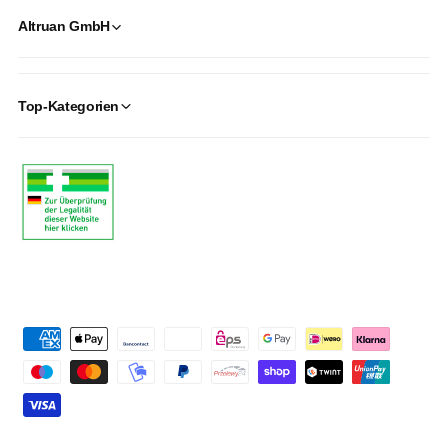
Altruan GmbH
Top-Kategorien
P
a
y
m
e