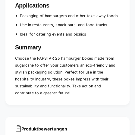
(
p
Applications
2
(
5
2
Packaging of hamburgers and other take-away foods
p
5
i
p
Use in restaurants, snack bars, and food trucks
e
i
Ideal for catering events and picnics
c
e
e
c
s
Summary
e
)
s
Choose the PAPSTAR 25 hamburger boxes made from
)
sugarcane to offer your customers an eco-friendly and
stylish packaging solution. Perfect for use in the
hospitality industry, these boxes impress with their
sustainability and functionality. Take action and
contribute to a greener future!
Produktbewertungen