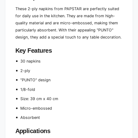
f
8
o
These 2-ply napkins from PAPSTAR are perfectly suited
f
l
o
for daily use in the kitchen. They are made from high-
d
l
quality material and are micro-embossed, making them
3
d
particularly absorbent. With their appealing "PUNTO"
9
3
c
design, they add a special touch to any table decoration.
9
m
c
x
Key Features
m
4
x
0
30 napkins
4
c
0
2-ply
m
c
&
m
"PUNTO" design
q
&
1/8-fold
u
q
o
u
Size: 39 cm x 40 cm
t
o
;
Micro-embossed
t
K
;
Absorbent
i
K
t
i
Applications
c
t
h