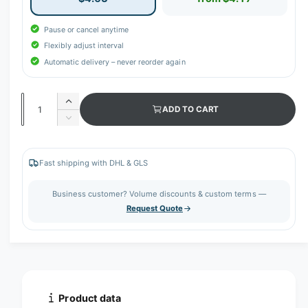
Pause or cancel anytime
Flexibly adjust interval
Automatic delivery – never reorder again
Q
I
ADD TO CART
u
n
D
c
a
e
r
c
n
e
r
Fast shipping with DHL & GLS
t
a
e
s
i
a
Business customer? Volume discounts & custom terms —
e
s
t
Request Quote
q
e
y
u
q
a
u
n
a
t
n
i
t
t
i
Product data
y
t