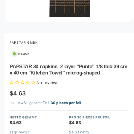
o
w
a
v
O
1
/
of
4
p
a
e
i
n
m
PAPSTAR GMBH
l
e
d
a
In stock
i
b
a
1
PAPSTAR 30 napkins, 2-layer "Punto" 1/8 fold 39 cm
l
i
x 40 cm "Kitchen Towel" microg-shaped
n
e
m
i
o
No reviews
d
n
a
$4.63
l
g
inkl. MwSt. gesamt für
1 30 pieces per foil
a
l
NETTO GESAMT
PRO 30 PIECES PER FOIL
l
$4.63
$4.63
e
zzgl. MwSt.
$4.63 netto