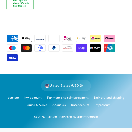
P
a
y
m
e
n
t
United States (USD $)
m
e
contact
My account
Payment and reimbursement
Delivery and shipping
t
Guide & News
About Us
Datenschutz
Impressum
h
© 2026,
Altruan
.
Powered by
4merchants.io
o
d