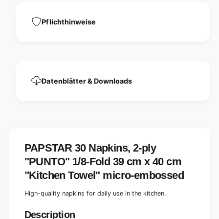
l
y
a
e
y
Pflichthinweise
r
e
&
r
q
&
u
q
o
u
t
o
Datenblätter & Downloads
;
t
P
;
u
P
n
u
t
n
o
t
&
o
PAPSTAR 30 Napkins, 2-ply
q
&
u
"PUNTO" 1/8-Fold 39 cm x 40 cm
q
o
u
"Kitchen Towel" micro-embossed
t
o
;
t
High-quality napkins for daily use in the kitchen.
1
;
/
1
8
Description
/