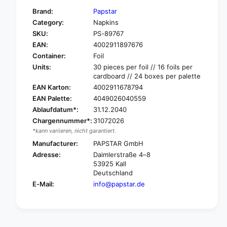
f
y
Brand:
Papstar
o
f
Category:
Napkins
r
o
SKU:
PS-89767
P
r
A
EAN:
4002911897676
P
P
A
Container:
Foil
S
P
Units:
30 pieces per foil // 16 foils per
T
S
cardboard // 24 boxes per palette
A
T
EAN Karton:
4002911678794
R
A
EAN Palette:
4049026040559
3
R
Ablaufdatum*:
31.12.2040
0
3
n
Chargennummer*:
31072026
0
a
*kann variieren, nicht garantiert.
n
p
a
Manufacturer:
PAPSTAR GmbH
k
p
Adresse:
Daimlerstraße 4–8
i
k
53925 Kall
n
i
Deutschland
s
n
E-Mail:
info@papstar.de
,
s
2
,
-
2
l
-
a