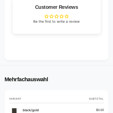
p
a
e
Customer Reviews
p
d
e
d
Be the first to write a review
Mehrfachauswahl
Your
VARIANT
SUBTOTAL
cart
black/gold
$0.00