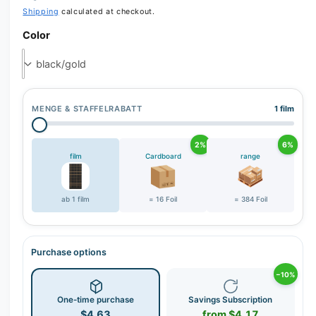
r
Shipping
calculated at checkout.
y
Color
v
i
e
w
MENGE & STAFFELRABATT
1 film
2%
6%
film
Cardboard
range
ab 1 film
= 16 Foil
= 384 Foil
Purchase options
−10%
One-time purchase
Savings Subscription
$4.63
from $4.17