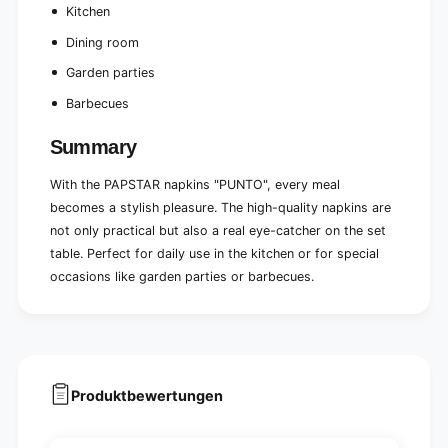
c
Kitchen
e
h
n
e
Dining room
T
n
o
Garden parties
T
w
o
Barbecues
e
w
l
e
Summary
&
l
q
&
With the PAPSTAR napkins "PUNTO", every meal
u
q
o
becomes a stylish pleasure. The high-quality napkins are
u
t
o
not only practical but also a real eye-catcher on the set
;
t
table. Perfect for daily use in the kitchen or for special
m
;
occasions like garden parties or barbecues.
i
m
c
i
r
c
o
r
g
o
-
g
s
Produktbewertungen
-
h
s
a
h