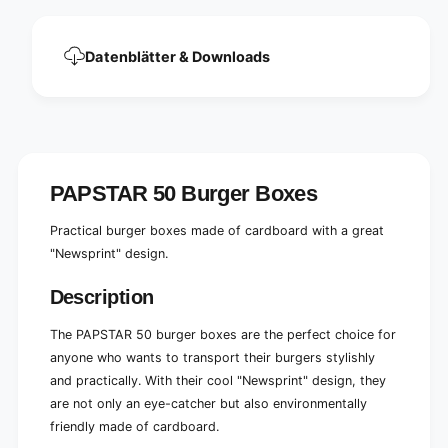
e
N
w
e
s
w
Datenblätter & Downloads
p
s
r
p
i
r
n
i
t
n
&
t
q
&
PAPSTAR 50 Burger Boxes
u
q
o
u
Practical burger boxes made of cardboard with a great
t
o
;
"Newsprint" design.
t
l
;
a
Description
l
r
a
g
The PAPSTAR 50 burger boxes are the perfect choice for
r
e
g
anyone who wants to transport their burgers stylishly
,
e
and practically. With their cool "Newsprint" design, they
7
,
are not only an eye-catcher but also environmentally
.
7
8
friendly made of cardboard.
.
x