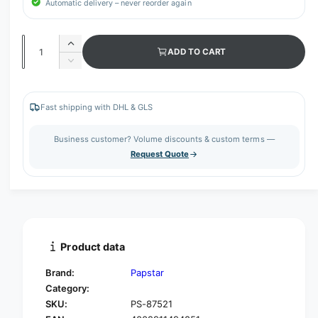
Automatic delivery – never reorder again
Q
I
ADD TO CART
u
n
D
c
a
e
r
c
n
e
r
Fast shipping with DHL & GLS
t
a
e
s
i
a
Business customer? Volume discounts & custom terms —
e
s
t
Request Quote
q
e
y
u
q
a
u
n
a
t
n
i
t
t
i
Product data
y
t
f
y
Brand:
Papstar
o
f
Category:
r
o
SKU:
PS-87521
P
r