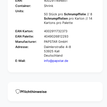
A
EAN:
4002911494851
P
P
A
Container:
Shrink
S
P
Units:
T
50 Stück pro
Schrumpffolie
// 8
S
A
Schrumpffolien
pro Karton // 14
T
R
Kartons pro Palette
A
B
R
EAN Karton:
4002911732373
u
B
r
EAN Palette:
4049026812293
u
g
Manufacturer:
PAPSTAR GmbH
r
e
g
Adresse:
Daimlerstraße 4–8
r
e
53925 Kall
b
Deutschland
r
o
b
E-Mail:
info@papstar.de
x
o
e
x
s
e
&
s
q
&
u
q
o
Pflichthinweise
u
t
o
;
t
N
;