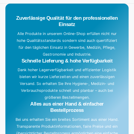
a
d
Zuverlässige Qualität für den professionellen
i
Einsatz
n
g
Alle Produkte in unserem Online-Shop erfüllen nicht nur
hohe Qualitätsstandards sondern sind auch quertifiziert
.
für den täglichen Einsatz in Gewerbe, Medizin, Pflege,
.
Gastronomie und Industrie.
.
Schnelle Lieferung & hohe Verfügbarkeit
Dank hoher Lagerverfügbarkeit und effizienter Logistik
bieten wir kurze Lieferzeiten und einen zuverlässigen
Versand. So erhalten Sie Ihre Hygiene-, Medizin- und
Verbrauchsprodukte schnell und planbar – auch bei
größeren Bestellmengen.
Alles aus einer Hand & einfacher
Bestellprozess
Bei uns erhalten Sie ein breites Sortiment aus einer Hand.
Transparente Produktinformationen, faire Preise und ein
übersichtlicher Bestellprozess ermöglichen eine einfache