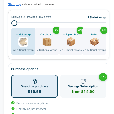
r
Shipping
calculated at checkout.
y
v
MENGE & STAFFELRABATT
1 Shrink wrap
i
e
2%
4%
6%
w
Shrink wrap
Cardboard
Shipping box
Pallet
ab 1 Shrink wrap
= 8 Shrink wraps
= 16 Shrink wraps
= 112 Shrink wraps
Purchase options
−10%
One-time purchase
Savings Subscription
$16.55
from $14.90
Pause or cancel anytime
Flexibly adjust interval