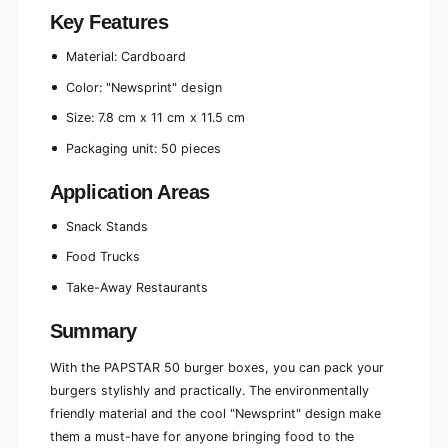
8
1
Key Features
x
1
1
x
Material: Cardboard
1
1
x
Color: "Newsprint" design
1
1
.
1
Size: 7.8 cm x 11 cm x 11.5 cm
5
.
c
Packaging unit: 50 pieces
5
m
c
,
Application Areas
m
c
,
a
Snack Stands
c
r
a
Food Trucks
d
r
b
d
Take-Away Restaurants
o
b
a
o
Summary
r
a
d
r
With the PAPSTAR 50 burger boxes, you can pack your
|
d
burgers stylishly and practically. The environmentally
S
|
friendly material and the cool "Newsprint" design make
h
S
r
them a must-have for anyone bringing food to the
h