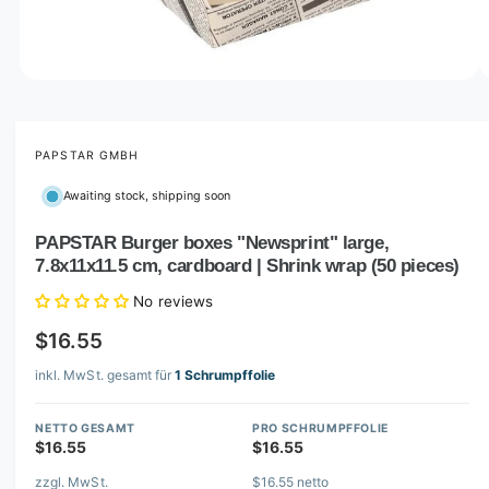
o
w
a
v
O
1
/
of
3
p
a
e
i
n
m
PAPSTAR GMBH
l
e
d
a
Awaiting stock, shipping soon
i
b
a
1
PAPSTAR Burger boxes "Newsprint" large,
l
i
7.8x11x11.5 cm, cardboard | Shrink wrap (50 pieces)
n
e
m
i
o
No reviews
d
n
a
$16.55
l
g
inkl. MwSt. gesamt für
1 Schrumpffolie
a
l
NETTO GESAMT
PRO SCHRUMPFFOLIE
l
$16.55
$16.55
e
zzgl. MwSt.
$16.55 netto