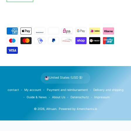
P
a
y
m
e
n
t
United States (USD $)
m
e
contact
My account
Payment and reimbursement
Delivery and shipping
t
Guide & News
About Us
Datenschutz
Impressum
h
© 2026,
Altruan
.
Powered by
4merchants.io
o
d
s