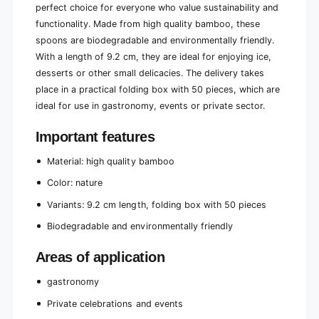
perfect choice for everyone who value sustainability and
n
e
v
functionality. Made from high quality bamboo, these
n
i
v
spoons are biodegradable and environmentally friendly.
r
i
With a length of 9.2 cm, they are ideal for enjoying ice,
o
r
desserts or other small delicacies. The delivery takes
n
o
place in a practical folding box with 50 pieces, which are
m
n
e
ideal for use in gastronomy, events or private sector.
m
n
e
t
n
Important features
a
t
l
a
Material: high quality bamboo
l
l
Color: nature
y
l
f
y
Variants: 9.2 cm length, folding box with 50 pieces
r
f
i
Biodegradable and environmentally friendly
r
e
i
n
Areas of application
e
d
n
l
gastronomy
d
y
l
Private celebrations and events
|
y