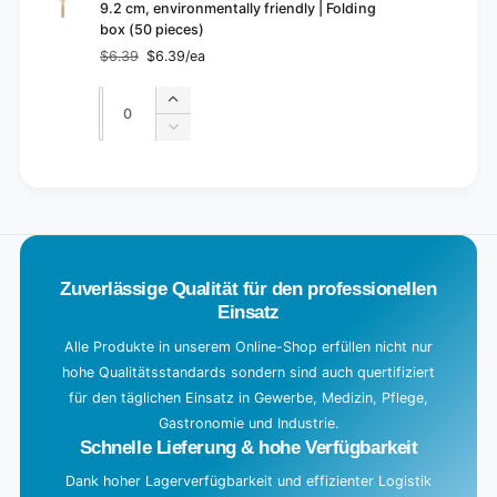
9.2 cm, environmentally friendly | Folding
box (50 pieces)
$6.39
$6.39/ea
Regular
Sale
price
price
Quantity
Quantity
Increase
quantity
Decrease
for
quantity
Default
for
L
Title
Default
o
Title
a
d
Zuverlässige Qualität für den professionellen
i
Einsatz
n
g
Alle Produkte in unserem Online-Shop erfüllen nicht nur
hohe Qualitätsstandards sondern sind auch quertifiziert
.
für den täglichen Einsatz in Gewerbe, Medizin, Pflege,
.
Gastronomie und Industrie.
.
Schnelle Lieferung & hohe Verfügbarkeit
Dank hoher Lagerverfügbarkeit und effizienter Logistik