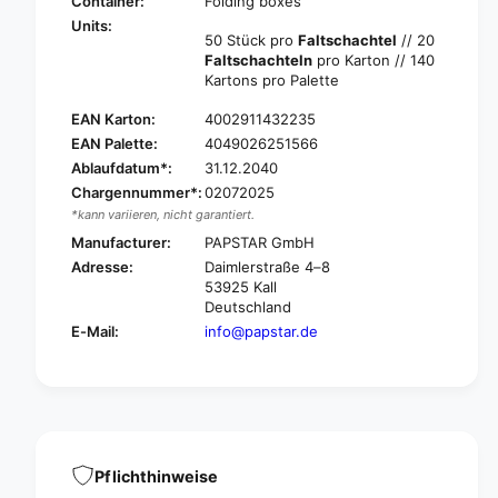
A
Container:
Folding boxes
S
P
Units:
T
50 Stück pro
Faltschachtel
// 20
S
A
Faltschachteln
pro Karton // 140
T
R
Kartons pro Palette
A
B
R
EAN Karton:
4002911432235
a
B
m
EAN Palette:
4049026251566
a
b
Ablaufdatum*:
31.12.2040
m
o
b
Chargennummer*:
02072025
o
o
*kann variieren, nicht garantiert.
i
o
Manufacturer:
PAPSTAR GmbH
c
i
Adresse:
Daimlerstraße 4–8
e
c
53925 Kall
c
e
Deutschland
r
c
E-Mail:
info@papstar.de
e
r
a
e
m
a
s
m
p
s
o
p
o
o
Pflichthinweise
n
o