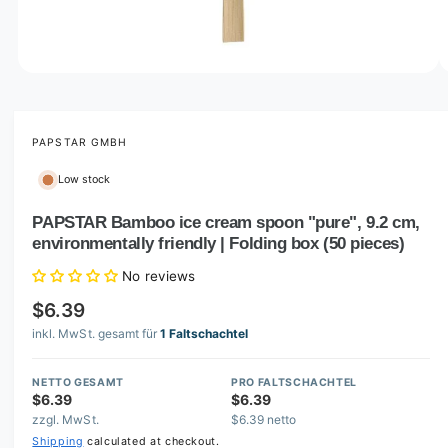
o
w
a
v
O
1
/
of
2
p
a
e
i
n
m
PAPSTAR GMBH
l
e
d
a
Low stock
i
b
a
1
PAPSTAR Bamboo ice cream spoon "pure", 9.2 cm,
l
i
environmentally friendly | Folding box (50 pieces)
n
e
m
i
o
No reviews
d
n
a
$6.39
l
g
inkl. MwSt. gesamt für
1 Faltschachtel
a
l
NETTO GESAMT
PRO FALTSCHACHTEL
$6.39
$6.39
l
zzgl. MwSt.
$6.39 netto
e
Shipping
calculated at checkout.