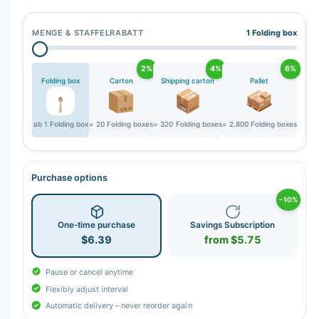
r
y
MENGE & STAFFELRABATT
1 Folding box
v
i
2%
4%
6%
e
Folding box
Carton
Shipping carton
Pallet
w
ab 1 Folding box
= 20 Folding boxes
= 320 Folding boxes
= 2.800 Folding boxes
Purchase options
−10%
One-time purchase
Savings Subscription
$6.39
from $5.75
Pause or cancel anytime
Flexibly adjust interval
Automatic delivery – never reorder again