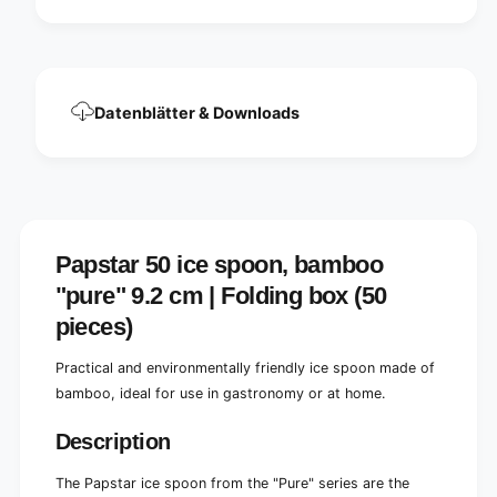
&
n
q
&
u
q
o
u
t
o
;
Datenblätter & Downloads
t
p
;
u
p
r
u
e
r
&
e
q
&
u
Papstar 50 ice spoon, bamboo
q
o
u
"pure" 9.2 cm | Folding box (50
t
o
;
pieces)
t
,
;
9
Practical and environmentally friendly ice spoon made of
,
.
9
bamboo, ideal for use in gastronomy or at home.
2
.
c
2
Description
m
c
,
m
The Papstar ice spoon from the "Pure" series are the
e
,