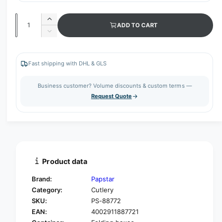
Q
I
ADD TO CART
u
n
D
c
a
e
r
c
n
e
r
Fast shipping with DHL & GLS
t
a
e
s
i
a
Business customer? Volume discounts & custom terms —
e
s
t
Request Quote
q
e
y
u
q
a
u
n
a
t
n
i
t
t
i
Product data
y
t
f
y
Brand:
Papstar
o
f
Category:
Cutlery
r
o
SKU:
PS-88772
P
r
A
EAN:
4002911887721
P
P