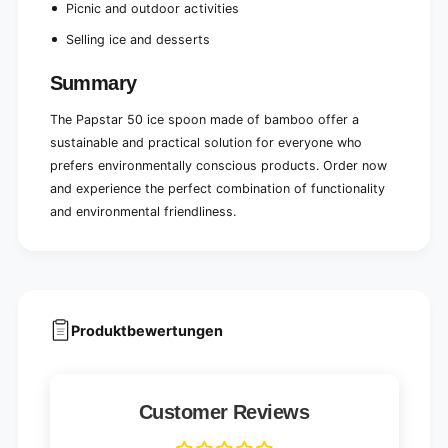
F
|
Picnic and outdoor activities
o
F
l
Selling ice and desserts
o
d
l
i
Summary
d
n
i
g
The Papstar 50 ice spoon made of bamboo offer a
n
b
g
sustainable and practical solution for everyone who
o
b
prefers environmentally conscious products. Order now
x
o
and experience the perfect combination of functionality
(
x
5
and environmental friendliness.
(
0
5
p
0
i
p
e
i
c
e
e
c
Produktbewertungen
s
e
)
s
)
Customer Reviews