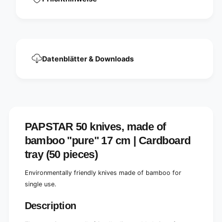
o
b
o
o
&
o
q
&
u
q
o
u
Datenblätter & Downloads
t
o
;
t
p
;
u
p
r
u
e
r
&
e
PAPSTAR 50 knives, made of
q
&
u
bamboo "pure" 17 cm | Cardboard
q
o
u
tray (50 pieces)
t
o
;
t
Environmentally friendly knives made of bamboo for
,
;
1
single use.
,
7
1
c
Description
7
m
c
,