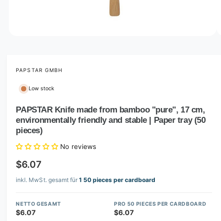
o
w
a
v
O
1
/
of
2
p
a
e
i
n
m
PAPSTAR GMBH
l
e
d
a
Low stock
i
b
a
1
PAPSTAR Knife made from bamboo "pure", 17 cm,
l
i
environmentally friendly and stable | Paper tray (50
n
e
m
pieces)
i
o
d
No reviews
n
a
l
g
$6.07
a
inkl. MwSt. gesamt für
1 50 pieces per cardboard
l
l
NETTO GESAMT
PRO 50 PIECES PER CARDBOARD
e
$6.07
$6.07