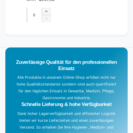
Regular
Sale
price
price
Quantity
Quantity
Increase
quantity
Decrease
for
quantity
Default
for
L
Title
Default
o
Title
a
d
Zuverlässige Qualität für den professionellen
i
Einsatz
n
g
Alle Produkte in unserem Online-Shop erfüllen nicht nur
hohe Qualitätsstandards sondern sind auch quertifiziert
.
für den täglichen Einsatz in Gewerbe, Medizin, Pflege,
.
Gastronomie und Industrie.
.
Schnelle Lieferung & hohe Verfügbarkeit
Dank hoher Lagerverfügbarkeit und effizienter Logistik
bieten wir kurze Lieferzeiten und einen zuverlässigen
Versand. So erhalten Sie Ihre Hygiene-, Medizin- und