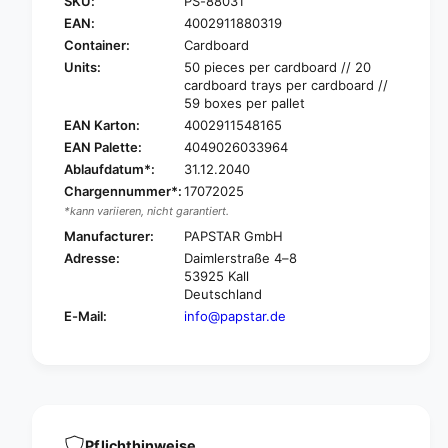
SKU:
PS-88031
P
r
A
EAN:
4002911880319
P
P
A
Container:
Cardboard
S
P
Units:
50 pieces per cardboard // 20
T
S
cardboard trays per cardboard //
A
T
59 boxes per pallet
R
A
EAN Karton:
4002911548165
K
R
EAN Palette:
4049026033964
n
K
Ablaufdatum*:
31.12.2040
i
n
Chargennummer*:
17072025
f
i
e
*kann variieren, nicht garantiert.
f
m
e
Manufacturer:
PAPSTAR GmbH
a
m
Adresse:
Daimlerstraße 4–8
d
a
53925 Kall
e
d
Deutschland
f
e
E-Mail:
info@papstar.de
r
f
o
r
m
o
b
m
a
b
m
a
b
m
Pflichthinweise