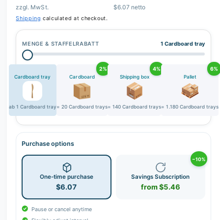
r
zzgl. MwSt.
$6.07 netto
y
Shipping
calculated at checkout.
v
i
MENGE & STAFFELRABATT
1 Cardboard tray
e
w
2%
4%
6%
Cardboard tray
Cardboard
Shipping box
Pallet
ab 1 Cardboard tray
= 20 Cardboard trays
= 140 Cardboard trays
= 1.180 Cardboard trays
Purchase options
−10%
One-time purchase
Savings Subscription
$6.07
from $5.46
Pause or cancel anytime