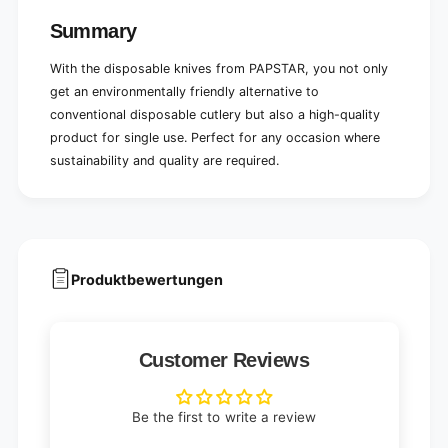
a
y
n
Summary
a
d
n
s
With the disposable knives from PAPSTAR, you not only
d
t
s
get an environmentally friendly alternative to
a
t
conventional disposable cutlery but also a high-quality
b
a
product for single use. Perfect for any occasion where
l
b
e
sustainability and quality are required.
l
|
e
P
|
a
P
p
a
e
p
r
e
Produktbewertungen
t
r
r
t
a
r
y
a
Customer Reviews
(
y
5
(
0
5
Be the first to write a review
p
0
i