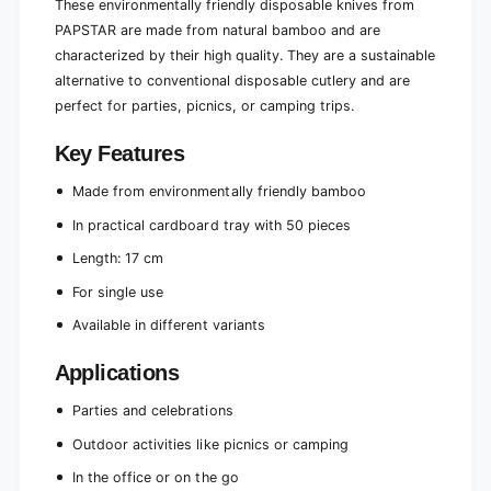
m
These environmentally friendly disposable knives from
e
,
PAPSTAR are made from natural bamboo and are
n
e
characterized by their high quality. They are a sustainable
v
n
alternative to conventional disposable cutlery and are
i
v
r
perfect for parties, picnics, or camping trips.
i
o
r
n
o
Key Features
m
n
e
m
Made from environmentally friendly bamboo
n
e
In practical cardboard tray with 50 pieces
t
n
a
t
Length: 17 cm
l
a
l
For single use
l
y
l
Available in different variants
f
y
r
f
Applications
i
r
e
i
Parties and celebrations
n
e
d
n
Outdoor activities like picnics or camping
l
d
y
In the office or on the go
l