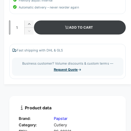
Flexibly adjust interval
Automatic delivery – never reorder again
Q
I
ADD TO CART
u
n
D
c
a
e
r
c
n
e
r
Fast shipping with DHL & GLS
t
a
e
s
i
a
Business customer? Volume discounts & custom terms —
e
s
t
Request Quote
q
e
y
u
q
a
u
n
a
t
n
i
t
t
i
Product data
y
t
f
y
Brand:
Papstar
o
f
Category:
Cutlery
r
o