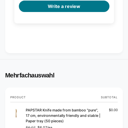
p
e
i
Write a review
c
e
e
c
s
e
)
s
)
Mehrfachauswahl
Your
PRODUCT
SUBTOTAL
cart
PAPSTAR Knife made from bamboo "pure",
$0.00
17 cm, environmentally friendly and stable |
Paper tray (50 pieces)
$6.07
$6.07/ea