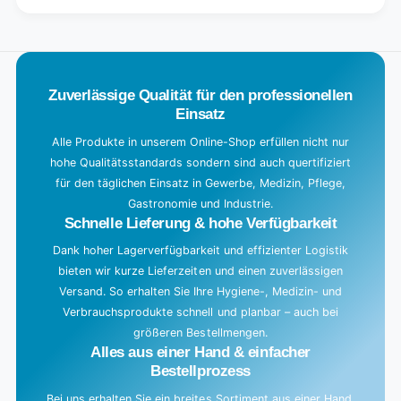
for
L
Title
Default
o
Title
a
d
Zuverlässige Qualität für den professionellen
i
Einsatz
n
g
Alle Produkte in unserem Online-Shop erfüllen nicht nur
hohe Qualitätsstandards sondern sind auch quertifiziert
.
für den täglichen Einsatz in Gewerbe, Medizin, Pflege,
.
Gastronomie und Industrie.
.
Schnelle Lieferung & hohe Verfügbarkeit
Dank hoher Lagerverfügbarkeit und effizienter Logistik
bieten wir kurze Lieferzeiten und einen zuverlässigen
Versand. So erhalten Sie Ihre Hygiene-, Medizin- und
Verbrauchsprodukte schnell und planbar – auch bei
größeren Bestellmengen.
Alles aus einer Hand & einfacher
Bestellprozess
Bei uns erhalten Sie ein breites Sortiment aus einer Hand.