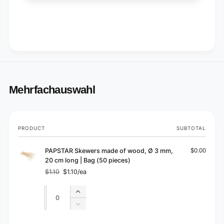
Mehrfachauswahl
Your
PRODUCT
SUBTOTAL
cart
PAPSTAR Skewers made of wood, Ø 3 mm,
$0.00
20 cm long | Bag (50 pieces)
$1.10
$1.10/ea
Regular
Sale
price
price
Quantity
Quantity
Increase
quantity
Decrease
for
quantity
Default