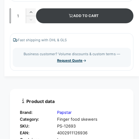
Q
I
ADD TO CART
u
n
D
c
a
e
r
c
n
e
r
Fast shipping with DHL & GLS
t
a
e
s
i
a
Business customer? Volume discounts & custom terms —
e
s
t
Request Quote
q
e
y
u
q
a
u
n
a
t
n
i
t
t
i
Product data
y
t
f
y
Brand:
Papstar
o
f
Category:
Finger food skewers
r
o
SKU:
PS-12693
P
r
A
EAN:
4002911126936
P
P