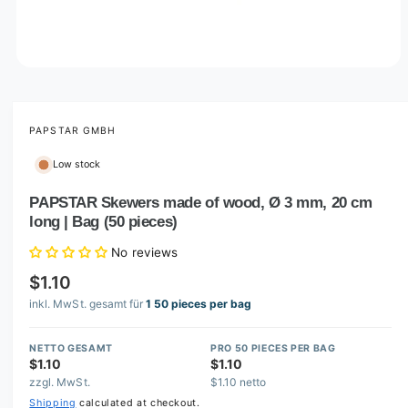
O
p
e
n
m
PAPSTAR GMBH
e
d
Low stock
i
a
1
PAPSTAR Skewers made of wood, Ø 3 mm, 20 cm
i
long | Bag (50 pieces)
n
m
o
No reviews
d
a
$1.10
l
inkl. MwSt. gesamt für
1 50 pieces per bag
NETTO GESAMT
PRO 50 PIECES PER BAG
$1.10
$1.10
zzgl. MwSt.
$1.10 netto
Shipping
calculated at checkout.