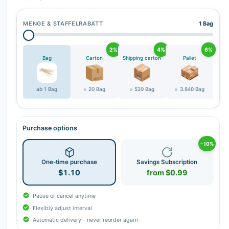
MENGE & STAFFELRABATT
1 Bag
2%
4%
6%
Bag
Carton
Shipping carton
Pallet
ab 1 Bag
= 20 Bag
= 520 Bag
= 3.840 Bag
Purchase options
−10%
One-time purchase
Savings Subscription
$1.10
from $0.99
Pause or cancel anytime
Flexibly adjust interval
Automatic delivery – never reorder again