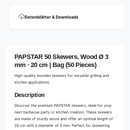
3
Ø
m
3
m
m
Datenblätter & Downloads
,
m
2
,
0
2
c
0
m
c
l
m
o
l
PAPSTAR 50 Skewers, Wood Ø 3
n
o
g
mm · 20 cm | Bag (50 Pieces)
n
|
g
B
|
High-quality wooden skewers for versatile grilling and
a
B
kitchen applications.
g
a
(
g
Description
5
(
0
5
Discover the premium PAPSTAR skewers, ideal for your
p
0
i
next barbecue party or kitchen creation. These skewers
p
e
i
are made of sturdy wood and offer an optimal length of
c
e
20 cm with a diameter of 3 mm. Perfect for skewering
e