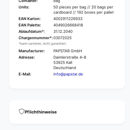
A
Container:
bag
S
P
Units:
50 pieces per bag // 20 bags per
T
S
cardboard // 192 boxes per pallet
A
T
EAN Karton:
4002911226933
R
A
EAN Palette:
4049026668418
S
R
Ablaufdatum*:
31.12.2040
k
S
e
Chargennummer*:
03072025
k
w
*kann variieren, nicht garantiert.
e
e
w
Manufacturer:
PAPSTAR GmbH
r
e
Adresse:
Daimlerstraße 4–8
s
r
53925 Kall
m
s
Deutschland
a
m
E-Mail:
info@papstar.de
d
a
e
d
o
e
f
o
w
f
o
w
o
o
Pflichthinweise
d
o
,
d
Ø
,