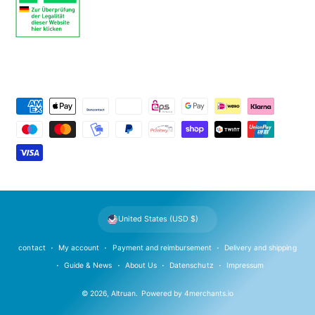
P
a
y
m
e
n
t
United States (USD $)
m
e
contact
My account
Payment and reimbursement
Delivery and shipping
t
Guide & News
About Us
Datenschutz
Impressum
h
© 2026,
Altruan
.
Powered by
4merchants.io
o