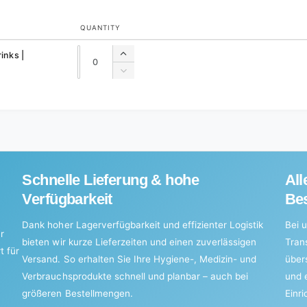
QUANTITY
Quantity
Quantity
inks |
Increase
quantity
Decrease
for
quantity
Default
for
Title
Default
Title
Schnelle Lieferung & hohe
All
Verfügbarkeit
Bes
Dank hoher Lagerverfügbarkeit und effizienter Logistik
Bei u
r
bieten wir kurze Lieferzeiten und einen zuverlässigen
Tran
t für
Versand. So erhalten Sie Ihre Hygiene-, Medizin- und
über
Verbrauchsprodukte schnell und planbar – auch bei
und 
größeren Bestellmengen.
Einr