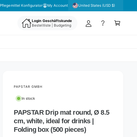
y
United States (USD $)
Pflegemittel Konfigurator
My Account
A
C
c
Login Geschäftskunde
a
Bestellliste | Budgeting
c
rt
o
u
nt
PAPSTAR GMBH
In stock
PAPSTAR Drip mat round, Ø 8.5
cm, white, ideal for drinks |
Folding box (500 pieces)