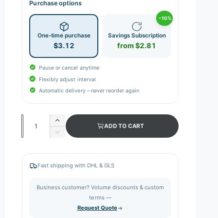
Purchase options
−10%
One-time purchase
Savings Subscription
$3.12
from $2.81
Pause or cancel anytime
Flexibly adjust interval
Automatic delivery – never reorder again
Q
I
ADD TO CART
n
u
D
c
e
a
r
c
n
e
r
Fast shipping with DHL & GLS
a
e
t
s
a
i
Business customer? Volume discounts & custom
e
s
q
terms —
t
e
u
Request Quote
q
y
a