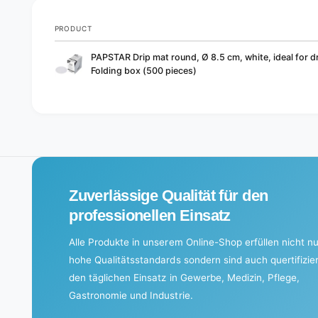
PRODUCT
Your
PAPSTAR Drip mat round, Ø 8.5 cm, white, ideal for dr
cart
Folding box (500 pieces)
L
o
a
d
i
Zuverlässige Qualität für den
n
g
professionellen Einsatz
.
Alle Produkte in unserem Online-Shop erfüllen nicht nu
.
hohe Qualitätsstandards sondern sind auch quertifizier
.
den täglichen Einsatz in Gewerbe, Medizin, Pflege,
Gastronomie und Industrie.