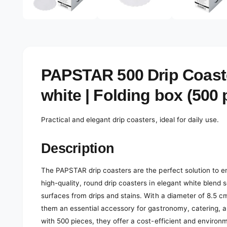
e
d
l
i
a
e
1
r
i
n
y
m
o
v
PAPSTAR 500 Drip Coast
d
a
i
l
white | Folding box (500 
e
w
Practical and elegant drip coasters, ideal for daily use.
Description
The PAPSTAR drip coasters are the perfect solution to en
high-quality, round drip coasters in elegant white blend 
surfaces from drips and stains. With a diameter of 8.5 c
them an essential accessory for gastronomy, catering, an
with 500 pieces, they offer a cost-efficient and environ