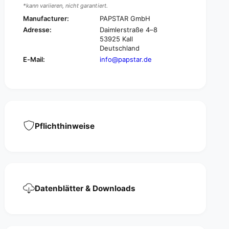
o
r
*kann variieren, nicht garantiert.
u
o
Manufacturer:
PAPSTAR GmbH
n
u
Adresse:
Daimlerstraße 4–8
d
n
53925 Kall
,
d
Deutschland
Ø
,
E-Mail:
info@papstar.de
8
Ø
.
8
5
.
c
5
m
c
,
m
w
,
Pflichthinweise
h
w
i
h
t
i
e
t
,
e
i
,
d
Datenblätter & Downloads
i
e
d
a
e
l
a
f
l