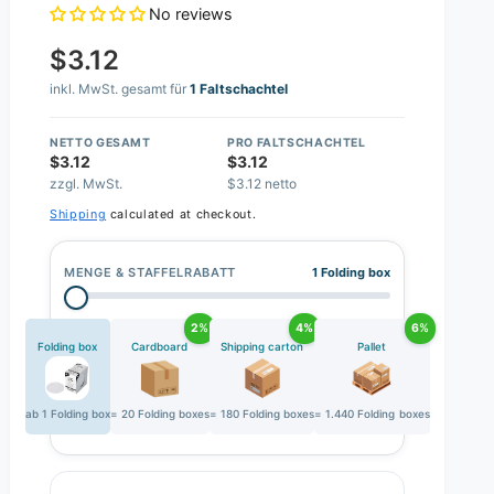
No reviews
$3.12
inkl. MwSt. gesamt für
1 Faltschachtel
NETTO GESAMT
PRO FALTSCHACHTEL
$3.12
$3.12
zzgl. MwSt.
$3.12 netto
Shipping
calculated at checkout.
MENGE & STAFFELRABATT
1 Folding box
2%
4%
6%
Folding box
Cardboard
Shipping carton
Pallet
ab 1 Folding box
= 20 Folding boxes
= 180 Folding boxes
= 1.440 Folding boxes