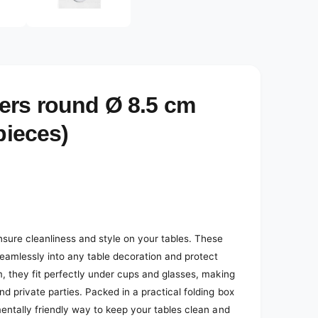
e
d
i
a
2
i
n
m
o
ers round Ø 8.5 cm
d
a
l
pieces)
sure cleanliness and style on your tables. These
seamlessly into any table decoration and protect
m, they fit perfectly under cups and glasses, making
d private parties. Packed in a practical folding box
mentally friendly way to keep your tables clean and