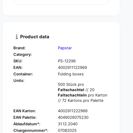
u
n
a
t
n
i
t
t
i
y
t
f
y
Product data
o
f
r
o
Brand:
Papstar
P
r
Category:
A
P
P
SKU:
PS-12296
A
S
EAN:
4002911122969
P
T
S
Container:
Folding boxes
A
T
Units:
R
500 Stück pro
A
D
Faltschachtel
// 20
R
r
Faltschachteln
pro Karton
D
i
// 72 Kartons pro Palette
r
p
i
EAN Karton:
4002911222966
m
p
a
EAN Palette:
4049026075230
m
t
Ablaufdatum*:
31.12.2040
a
r
t
Chargennummer*:
07082025