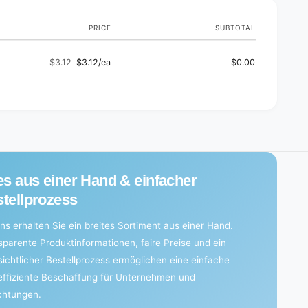
p
0
i
p
e
PRICE
SUBTOTAL
i
c
e
e
c
$3.12
$3.12/ea
$0.00
s
Regular
Sale
e
)
s
price
price
)
es aus einer Hand & einfacher
tellprozess
ns erhalten Sie ein breites Sortiment aus einer Hand.
sparente Produktinformationen, faire Preise und ein
sichtlicher Bestellprozess ermöglichen eine einfache
effiziente Beschaffung für Unternehmen und
ichtungen.