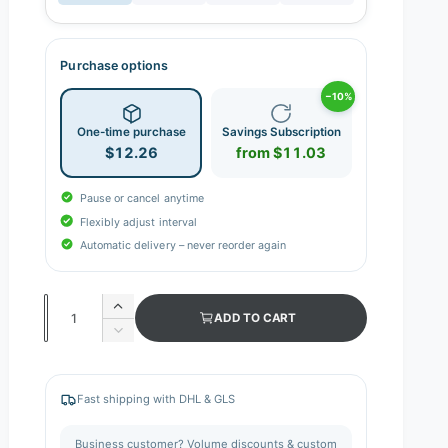
Purchase options
−10%
One-time purchase
Savings Subscription
$12.26
from $11.03
Pause or cancel anytime
Flexibly adjust interval
Automatic delivery – never reorder again
Q
I
ADD TO CART
n
u
D
c
e
a
r
c
n
e
r
Fast shipping with DHL & GLS
a
e
t
s
a
i
Business customer? Volume discounts & custom
e