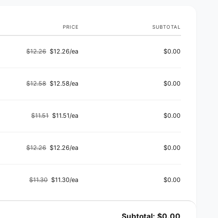
PRICE
SUBTOTAL
$12.26
$12.26/ea
$0.00
Regular
Sale
price
price
$12.58
$12.58/ea
$0.00
Regular
Sale
price
price
$11.51
$11.51/ea
$0.00
Regular
Sale
price
price
$12.26
$12.26/ea
$0.00
Regular
Sale
price
price
$11.30
$11.30/ea
$0.00
Regular
Sale
price
price
Subtotal:
$0.00