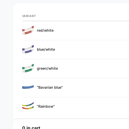
VARIANT
Your
red/white
cart
blue/white
green/white
"Bavarian blue"
"Rainbow"
L
o
0
in cart