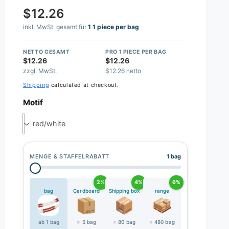
$12.26
inkl. MwSt. gesamt für
1 1 piece per bag
NETTO GESAMT
PRO 1 PIECE PER BAG
$12.26
$12.26
zzgl. MwSt.
$12.26 netto
Shipping
calculated at checkout.
Motif
red/white
MENGE & STAFFELRABATT
1 bag
2%
4%
6%
bag
Cardboard
Shipping box
range
ab 1 bag
= 5 bag
= 80 bag
= 480 bag