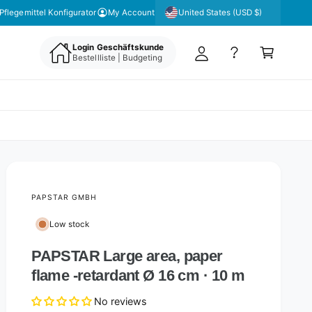
y
United States (USD $)
Pflegemittel Konfigurator
My Account
A
C
c
Login Geschäftskunde
a
Bestellliste | Budgeting
c
rt
o
u
nt
PAPSTAR GMBH
Low stock
PAPSTAR Large area, paper
flame -retardant Ø 16 cm · 10 m
No reviews