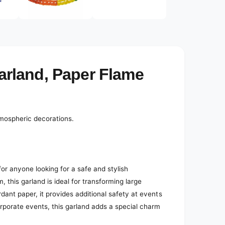
e
d
i
a
2
i
n
m
o
rland, Paper Flame
d
a
l
m
tmospheric decorations.
or anyone looking for a safe and stylish
 this garland is ideal for transforming large
ant paper, it provides additional safety at events
rporate events, this garland adds a special charm