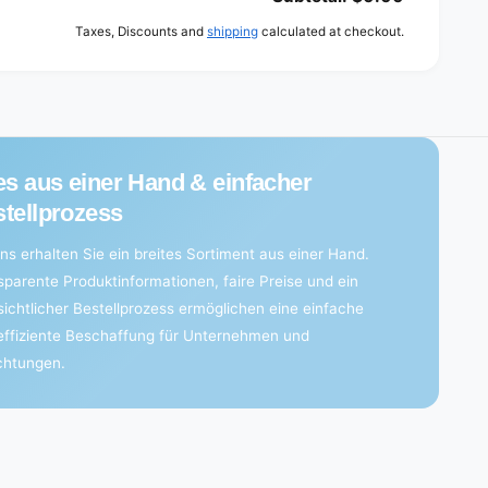
Taxes, Discounts and
shipping
calculated at checkout.
es aus einer Hand & einfacher
tellprozess
ns erhalten Sie ein breites Sortiment aus einer Hand.
sparente Produktinformationen, faire Preise und ein
sichtlicher Bestellprozess ermöglichen eine einfache
effiziente Beschaffung für Unternehmen und
ichtungen.