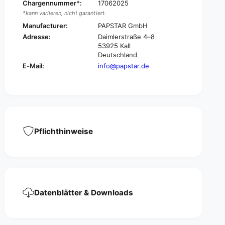
a
Chargennummer*:
17062025
e
r
*kann variieren, nicht garantiert.
a
e
r
Manufacturer:
PAPSTAR GmbH
a
e
Adresse:
Daimlerstraße 4–8
,
a
53925 Kall
p
,
Deutschland
a
p
E-Mail:
info@papstar.de
p
a
e
p
r
e
f
r
l
f
a
l
m
a
Pflichthinweise
e
m
-
e
r
-
e
r
t
e
a
t
Datenblätter & Downloads
r
a
d
r
a
d
n