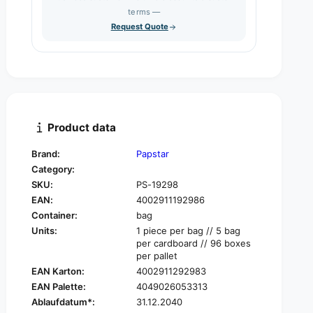
s
q
terms —
t
e
u
Request Quote
q
y
a
u
n
a
t
n
i
t
t
i
y
t
f
y
Product data
o
f
r
o
Brand:
Papstar
P
r
Category:
A
P
P
SKU:
PS-19298
A
S
EAN:
4002911192986
P
T
S
Container:
bag
A
T
Units:
1 piece per bag // 5 bag
R
A
per cardboard // 96 boxes
L
R
per pallet
a
L
EAN Karton:
4002911292983
r
a
EAN Palette:
4049026053313
g
r
Ablaufdatum*:
31.12.2040
e
g