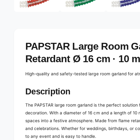
e
d
l
i
a
e
1
r
i
n
y
m
o
v
PAPSTAR Large Room Ga
d
a
i
l
Retardant Ø 16 cm · 10 
e
w
High-quality and safety-tested large room garland for a
Description
The PAPSTAR large room garland is the perfect solution f
decoration. With a diameter of 16 cm and a length of 10 m,
spaces into a festive atmosphere. Made from flame retard
and celebrations. Whether for weddings, birthdays, or co
to any event and is easy to handle.