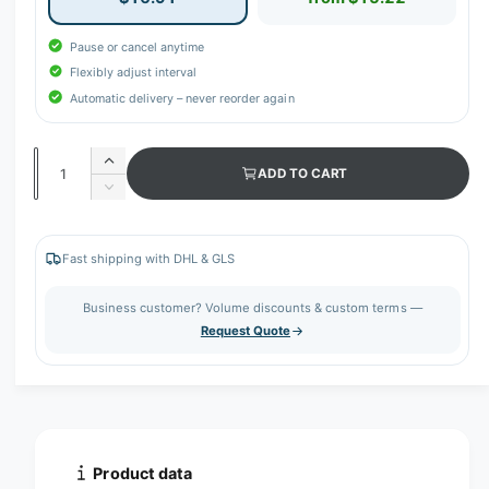
Pause or cancel anytime
Flexibly adjust interval
Automatic delivery – never reorder again
Q
I
ADD TO CART
u
n
D
c
a
e
r
c
n
e
r
Fast shipping with DHL & GLS
t
a
e
s
i
a
Business customer? Volume discounts & custom terms —
e
s
t
Request Quote
q
e
y
u
q
a
u
n
a
t
n
i
t
t
i
Product data
y
t