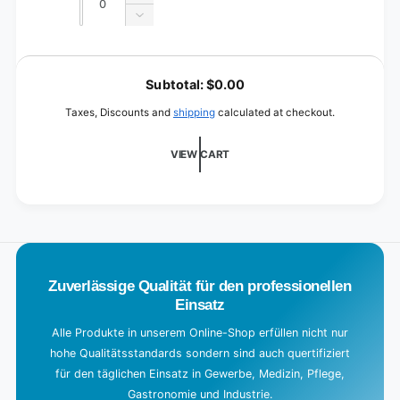
quantity
Decrease
for
quantity
&quot;Bavarian
for
L
blue&quot;
&quot;Bavarian
o
Subtotal:
$0.00
blue&quot;
a
Taxes, Discounts and
shipping
calculated at checkout.
d
i
VIEW CART
n
g
.
.
.
Zuverlässige Qualität für den professionellen
Einsatz
Alle Produkte in unserem Online-Shop erfüllen nicht nur
hohe Qualitätsstandards sondern sind auch quertifiziert
für den täglichen Einsatz in Gewerbe, Medizin, Pflege,
Gastronomie und Industrie.