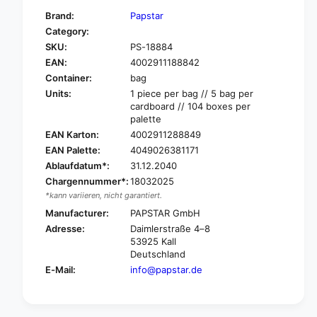
f
y
Brand:
Papstar
o
f
Category:
r
o
SKU:
PS-18884
P
r
A
EAN:
4002911188842
P
P
A
Container:
bag
S
P
Units:
1 piece per bag // 5 bag per
T
S
cardboard // 104 boxes per
A
T
palette
R
A
EAN Karton:
4002911288849
L
R
EAN Palette:
4049026381171
a
L
Ablaufdatum*:
31.12.2040
r
a
Chargennummer*:
18032025
g
r
e
*kann variieren, nicht garantiert.
g
a
e
Manufacturer:
PAPSTAR GmbH
r
a
Adresse:
Daimlerstraße 4–8
e
r
53925 Kall
a
e
Deutschland
,
a
E-Mail:
info@papstar.de
p
,
a
p
p
a
e