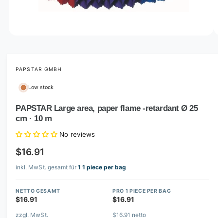
o
w
a
v
O
1
/
of
2
p
a
e
i
n
m
PAPSTAR GMBH
l
e
d
a
Low stock
i
b
a
1
PAPSTAR Large area, paper flame -retardant Ø 25
l
i
cm · 10 m
n
e
m
i
o
No reviews
d
n
a
$16.91
l
g
inkl. MwSt. gesamt für
1 1 piece per bag
a
l
NETTO GESAMT
PRO 1 PIECE PER BAG
l
$16.91
$16.91
e
zzgl. MwSt.
$16.91 netto