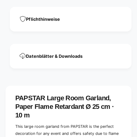
p
r
e
f
r
l
f
Pflichthinweise
a
l
m
a
e
m
-
e
r
-
e
r
Datenblätter & Downloads
t
e
a
t
r
a
d
r
a
d
n
a
t
n
PAPSTAR Large Room Garland,
Ø
t
2
Paper Flame Retardant Ø 25 cm ·
Ø
5
2
10 m
c
5
m
c
This large room garland from PAPSTAR is the perfect
·
m
1
decoration for any event and offers safety due to flame
·