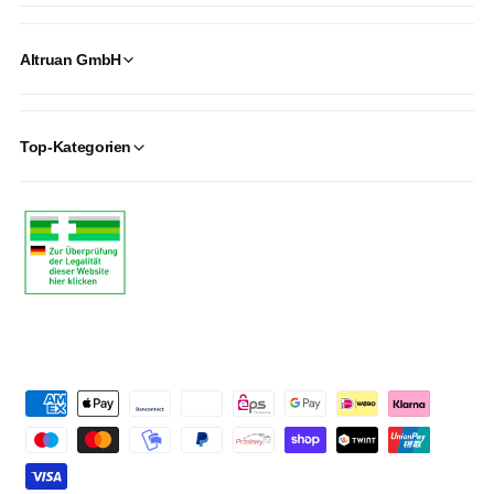
Altruan GmbH
Top-Kategorien
P
a
y
m