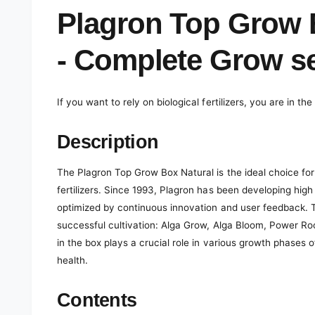
e
d
Plagron Top Grow 
i
a
1
- Complete Grow s
i
n
m
o
d
If you want to rely on biological fertilizers, you are in t
a
l
Description
The Plagron Top Grow Box Natural is the ideal choice for
fertilizers. Since 1993, Plagron has been developing high
optimized by continuous innovation and user feedback. T
successful cultivation: Alga Grow, Alga Bloom, Power R
in the box plays a crucial role in various growth phases 
health.
Contents