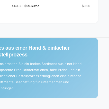
$63.39
$59.60/ea
$0.00
Regular
Sale
price
price
es aus einer Hand & einfacher
tellprozess
ns erhalten Sie ein breites Sortiment aus einer Hand.
sparente Produktinformationen, faire Preise und ein
sichtlicher Bestellprozess ermöglichen eine einfache
effiziente Beschaffung für Unternehmen und
ichtungen.