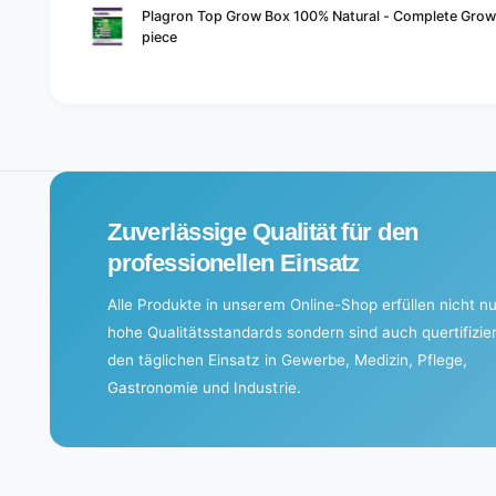
Your
Plagron Top Grow Box 100% Natural - Complete Grow 
cart
piece
L
o
a
d
i
Zuverlässige Qualität für den
n
g
professionellen Einsatz
.
Alle Produkte in unserem Online-Shop erfüllen nicht nu
.
hohe Qualitätsstandards sondern sind auch quertifizier
.
den täglichen Einsatz in Gewerbe, Medizin, Pflege,
Gastronomie und Industrie.