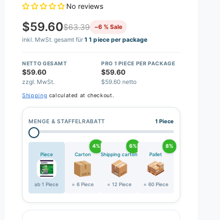
No reviews
$59.60
$63.39
−6 % Sale
inkl. MwSt. gesamt für
1 1 piece per package
NETTO GESAMT
PRO 1 PIECE PER PACKAGE
$59.60
$59.60
zzgl. MwSt.
$59.60 netto
Shipping
calculated at checkout.
MENGE & STAFFELRABATT
1 Piece
4%
6%
8%
Piece
Carton
Shipping carton
Pallet
ab 1 Piece
= 6 Piece
= 12 Piece
= 60 Piece