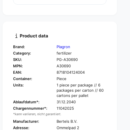
u
n
a
t
n
i
t
t
i
y
t
f
y
Product data
o
f
r
o
Brand:
Plagron
P
r
Category:
fertilizer
l
P
a
SKU:
PG-A30690
l
g
MPN:
A30690
a
r
g
EAN:
8718104124004
o
r
Container:
Piece
n
o
Units:
1 piece per package // 6
T
n
packages per carton // 60
o
T
cartons per pallet
p
o
Ablaufdatum*:
31.12.2040
G
p
Chargennummer*:
11042025
r
G
*kann variieren, nicht garantiert.
o
r
w
Manufacturer:
Bertels B.V.
o
B
w
Adresse:
Ommelpad 2