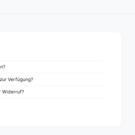
en?
zur Verfügung?
r Widerruf?