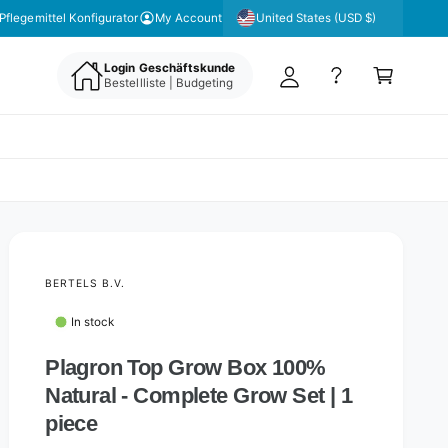
y
United States (USD $)
 unseren Newsletter für aktuelle Angebote & Aktionen
Pflegemittel Konfigurator
My Account
A
C
c
Login Geschäftskunde
a
Bestellliste | Budgeting
c
rt
o
u
nt
BERTELS B.V.
In stock
Plagron Top Grow Box 100%
Natural - Complete Grow Set | 1
piece