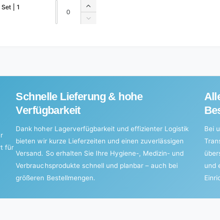
Quantity
Quantity
Set | 1
Increase
quantity
Decrease
for
quantity
Default
for
Title
Default
Title
Schnelle Lieferung & hohe
All
Verfügbarkeit
Bes
Dank hoher Lagerverfügbarkeit und effizienter Logistik
Bei u
r
bieten wir kurze Lieferzeiten und einen zuverlässigen
Tran
t für
Versand. So erhalten Sie Ihre Hygiene-, Medizin- und
über
Verbrauchsprodukte schnell und planbar – auch bei
und 
größeren Bestellmengen.
Einr