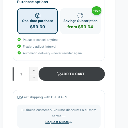
Purchase options
−10%
One-time purchase
Savings Subscription
$59.60
from $53.64
Pause or cancel anytime
Flexibly adjust interval
Automatic delivery – never reorder again
Q
I
ADD TO CART
n
u
D
c
e
a
r
c
n
e
r
Fast shipping with DHL & GLS
a
e
t
s
a
i
Business customer? Volume discounts & custom
e
s
q
terms —
t
e
u
Request Quote
q
y
a