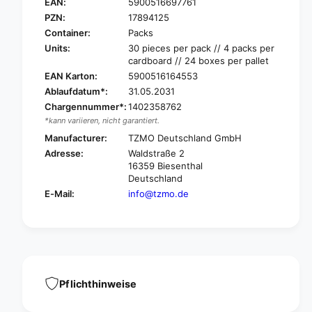
a
EAN:
5900516697761
S
n
a
PZN:
17894125
S
n
Container:
Packs
e
S
Units:
30 pieces per pack // 4 packs per
n
e
cardboard // 24 boxes per pallet
i
n
EAN Karton:
5900516164553
C
i
Ablaufdatum*:
31.05.2031
l
C
a
Chargennummer*:
1402358762
l
s
*kann variieren, nicht garantiert.
a
s
s
Manufacturer:
TZMO Deutschland GmbH
i
s
Adresse:
Waldstraße 2
c
i
16359 Biesenthal
U
c
Deutschland
n
U
E-Mail:
info@tzmo.de
i
n
i
i
n
i
c
n
o
c
n
o
t
n
Pflichthinweise
i
t
n
i