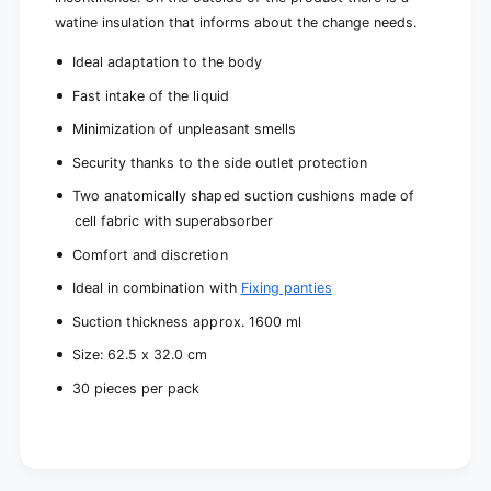
e
e
watine insulation that informs about the change needs.
c
s
e
)
Ideal adaptation to the body
s
)
Fast intake of the liquid
Minimization of unpleasant smells
Security thanks to the side outlet protection
Two anatomically shaped suction cushions made of
cell fabric with superabsorber
Comfort and discretion
Ideal in combination with
Fixing panties
Suction thickness approx. 1600 ml
Size:
62.5 x 32.0
cm
30 pieces per pack