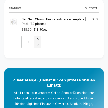
Your
PRODUCT
SUBTOTAL
cart
San Seni Classic Uni incontinence template |
$0.00
Pack (30 pieces)
$18.90
$18.90/ea
Regular
Sale
price
price
Quantity
Quantity
Increase
quantity
Decrease
for
quantity
Default
for
L
Title
Default
o
Title
a
d
Zuverlässige Qualität für den professionellen
i
Einsatz
n
g
Alle Produkte in unserem Online-Shop erfüllen nicht nur
hohe Qualitätsstandards sondern sind auch quertifiziert
.
für den täglichen Einsatz in Gewerbe, Medizin, Pflege,
.