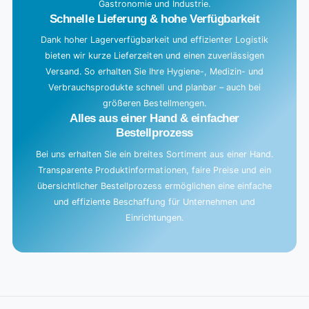
Gastronomie und Industrie.
.
Schnelle Lieferung & hohe Verfügbarkeit
Dank hoher Lagerverfügbarkeit und effizienter Logistik
bieten wir kurze Lieferzeiten und einen zuverlässigen
Versand. So erhalten Sie Ihre Hygiene-, Medizin- und
Verbrauchsprodukte schnell und planbar – auch bei
größeren Bestellmengen.
Alles aus einer Hand & einfacher
Bestellprozess
Bei uns erhalten Sie ein breites Sortiment aus einer Hand.
Transparente Produktinformationen, faire Preise und ein
übersichtlicher Bestellprozess ermöglichen eine einfache
und effiziente Beschaffung für Unternehmen und
Einrichtungen.