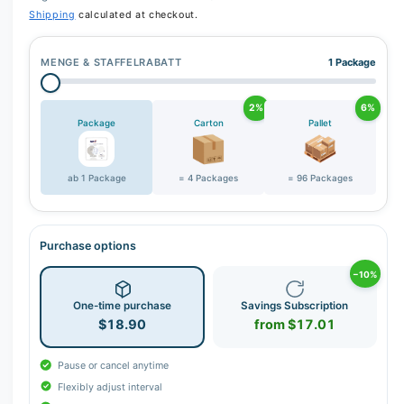
Shipping
calculated at checkout.
MENGE & STAFFELRABATT
1 Package
2%
6%
Package
Carton
Pallet
ab 1 Package
= 4 Packages
= 96 Packages
Purchase options
−10%
One-time purchase
Savings Subscription
$18.90
from $17.01
Pause or cancel anytime
Flexibly adjust interval