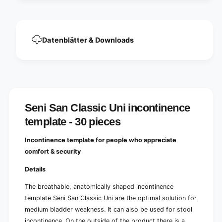
e
n
n
e
c
n
e
c
Datenblätter & Downloads
t
e
e
t
m
e
p
m
l
p
a
l
t
a
Seni San Classic Uni incontinence
e
t
|
template - 30 pieces
e
P
|
a
P
Incontinence template for people who appreciate
c
a
comfort & security
k
c
(
k
Details
3
(
0
3
The breathable, anatomically shaped incontinence
p
0
template Seni San Classic Uni are the optimal solution for
i
p
medium bladder weakness. It can also be used for stool
e
i
c
incontinence. On the outside of the product there is a