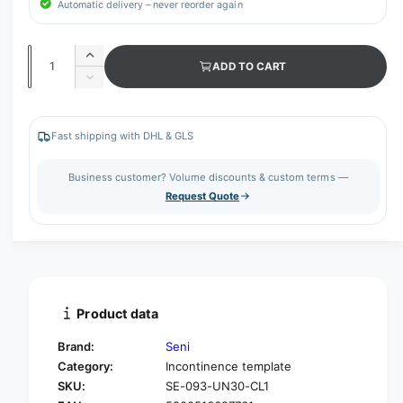
Automatic delivery – never reorder again
Q
I
ADD TO CART
u
n
D
c
a
e
r
c
n
e
r
Fast shipping with DHL & GLS
t
a
e
s
i
a
Business customer? Volume discounts & custom terms —
e
s
t
Request Quote
q
e
y
u
q
a
u
n
a
t
n
i
t
t
i
Product data
y
t
f
y
Brand:
Seni
o
f
Category:
Incontinence template
r
o
SKU:
SE-093-UN30-CL1
S
r