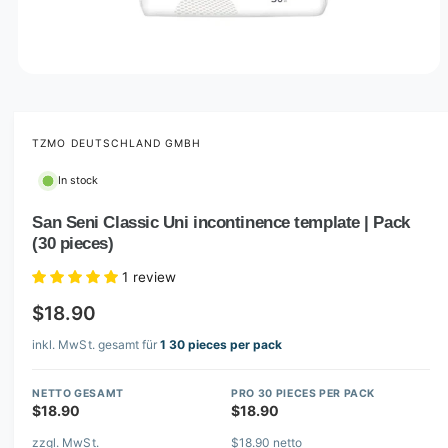
O
p
e
n
m
TZMO DEUTSCHLAND GMBH
e
d
In stock
i
a
1
San Seni Classic Uni incontinence template | Pack
i
(30 pieces)
n
m
o
1 review
d
a
$18.90
l
inkl. MwSt. gesamt für
1 30 pieces per pack
NETTO GESAMT
PRO 30 PIECES PER PACK
$18.90
$18.90
zzgl. MwSt.
$18.90 netto