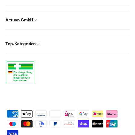
Altruan GmbH
Top-Kategorien
P
a
y