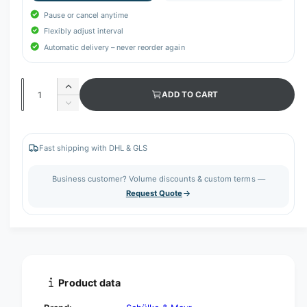
Pause or cancel anytime
Flexibly adjust interval
Automatic delivery – never reorder again
Q
I
ADD TO CART
u
n
D
c
a
e
r
c
n
e
r
Fast shipping with DHL & GLS
t
a
e
s
i
a
Business customer? Volume discounts & custom terms —
e
s
t
Request Quote
q
e
y
u
q
a
u
n
a
t
n
i
t
t
i
Product data
y
t
f
y