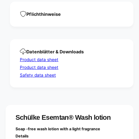
o
i
t
o
i
Pflichthinweise
n
o
n
Datenblätter & Downloads
Product data sheet
Product data sheet
Safety data sheet
Schülke Esemtan® Wash lotion
Soap -free wash lotion with a light fragrance
Details