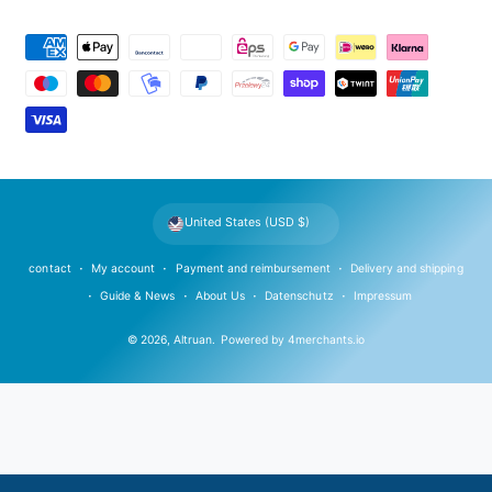
P
a
y
m
e
n
t
United States (USD $)
m
e
contact
My account
Payment and reimbursement
Delivery and shipping
t
Guide & News
About Us
Datenschutz
Impressum
h
© 2026,
Altruan
.
Powered by
4merchants.io
o
d
s