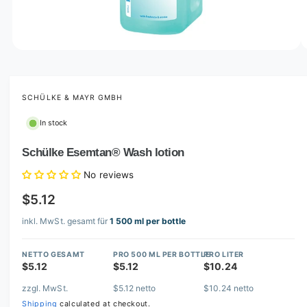
o
w
a
v
O
1
/
of
6
p
a
e
i
n
m
SCHÜLKE & MAYR GMBH
l
e
d
a
In stock
i
b
a
1
Schülke Esemtan® Wash lotion
l
i
n
e
No reviews
m
i
o
$5.12
d
n
a
l
inkl. MwSt. gesamt für
1 500 ml per bottle
g
a
NETTO GESAMT
PRO 500 ML PER BOTTLE
PRO LITER
l
$5.12
$5.12
$10.24
l
zzgl. MwSt.
$5.12 netto
$10.24 netto
e
Shipping
calculated at checkout.