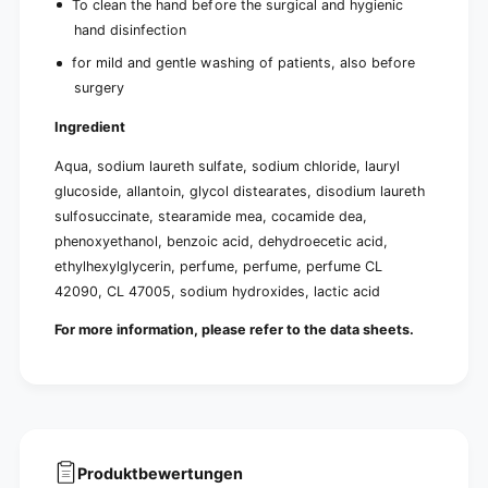
To clean the hand before the surgical and hygienic
hand disinfection
for mild and gentle washing of patients, also before
surgery
Ingredient
Aqua, sodium laureth sulfate, sodium chloride, lauryl
glucoside, allantoin, glycol distearates, disodium laureth
sulfosuccinate, stearamide mea, cocamide dea,
phenoxyethanol, benzoic acid, dehydroecetic acid,
ethylhexylglycerin, perfume, perfume, perfume CL
42090, CL 47005, sodium hydroxides, lactic acid
For more information, please refer to the data sheets.
Produktbewertungen