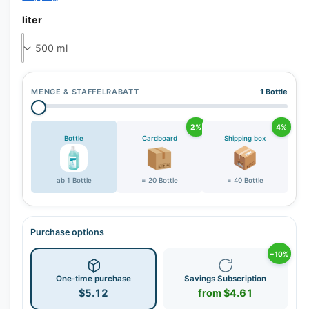
r
y
liter
v
i
e
w
MENGE & STAFFELRABATT
1 Bottle
2%
4%
Bottle
Cardboard
Shipping box
ab 1 Bottle
= 20 Bottle
= 40 Bottle
Purchase options
−10%
One-time purchase
Savings Subscription
$5.12
from $4.61