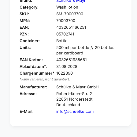
Brand:
Schülke & Mayr
o
f
Category:
Wash lotion
r
o
SKU:
SM-70003700
S
r
c
MPN:
70003700
S
h
c
EAN:
4032651166251
ü
h
PZN:
05702741
l
ü
Container:
Bottle
k
l
Units:
500 ml per bottle // 20 bottles
e
k
per cardboard
E
e
EAN Karton:
4032651985661
s
E
e
Ablaufdatum*:
31.08.2028
s
m
Chargennummer*:
1622390
e
t
m
*kann variieren, nicht garantiert.
a
t
Manufacturer:
Schülke & Mayr GmbH
n
a
Adresse:
Robert-Koch-Str. 2
®
n
22851 Norderstedt
W
®
Deutschland
a
W
E-Mail:
info@schuelke.com
s
a
h
s
l
h
o
l
t