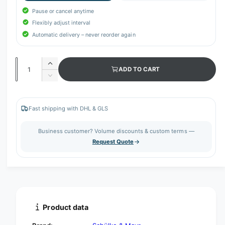
Pause or cancel anytime
Flexibly adjust interval
Automatic delivery – never reorder again
Q
I
ADD TO CART
u
n
D
c
a
e
r
c
n
e
r
Fast shipping with DHL & GLS
t
a
e
s
i
a
Business customer? Volume discounts & custom terms —
e
s
t
Request Quote
q
e
y
u
q
a
u
n
a
t
n
i
t
t
i
Product data
y
t
f
y