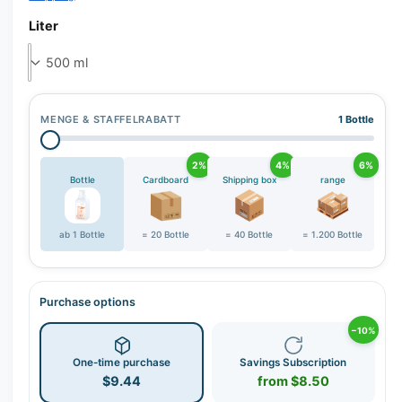
r
y
Liter
v
i
e
w
MENGE & STAFFELRABATT
1 Bottle
2%
4%
6%
Bottle
Cardboard
Shipping box
range
ab 1 Bottle
= 20 Bottle
= 40 Bottle
= 1.200 Bottle
Purchase options
−10%
One-time purchase
Savings Subscription
$9.44
from $8.50