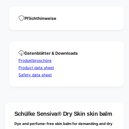
i
s
n
k
s
i
k
Pflichthinweise
n
i
b
n
a
b
l
a
m
l
m
Datenblätter & Downloads
Produktbroschüre
Product data sheet
Safety data sheet
Schülke Sensiva® Dry Skin skin balm
Dye and perfume-free skin balm for demanding and dry