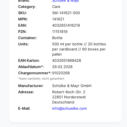
Brand:
Schülke & Mayr
o
f
Category:
Care
r
o
SKU:
SM-141621-500
S
r
c
MPN:
141621
S
h
c
EAN:
4032651416219
ü
h
PZN:
11151819
l
ü
Container:
Bottle
k
l
Units:
500 ml per bottle // 20 bottles
e
k
per cardboard // 60 boxes per
S
e
pallet
e
S
EAN Karton:
4032651968428
n
e
Ablaufdatum*:
29.02.2028
s
n
i
Chargennummer*:
91020268
s
v
*kann variieren, nicht garantiert.
i
a
v
Manufacturer:
Schülke & Mayr GmbH
®
a
Adresse:
Robert-Koch-Str. 2
D
®
22851 Norderstedt
r
D
Deutschland
y
r
E-Mail:
info@schuelke.com
S
y
k
S
i
k
n