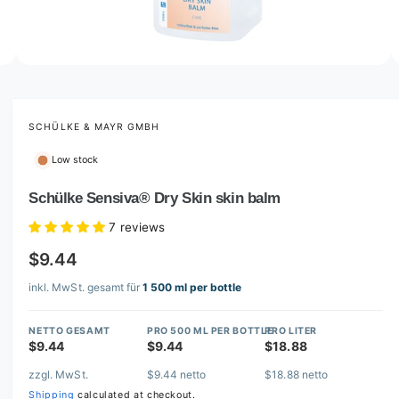
o
w
a
v
O
5
/
of
7
p
a
e
i
n
m
SCHÜLKE & MAYR GMBH
l
e
d
a
Low stock
i
b
a
5
Schülke Sensiva® Dry Skin skin balm
l
i
n
e
7 reviews
m
i
o
$9.44
d
n
a
l
inkl. MwSt. gesamt für
1 500 ml per bottle
g
a
NETTO GESAMT
PRO 500 ML PER BOTTLE
PRO LITER
l
$9.44
$9.44
$18.88
l
zzgl. MwSt.
$9.44 netto
$18.88 netto
e
Shipping
calculated at checkout.