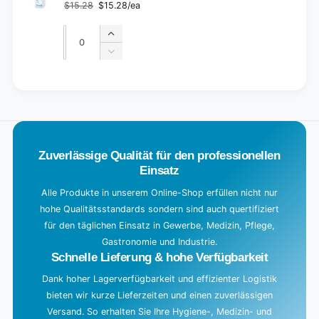
$15.28
$15.28/ea
Regular
Sale
price
price
Quantity
Quantity
Increase
quantity
Decrease
for
quantity
Default
for
L
Title
Default
o
Title
a
d
Zuverlässige Qualität für den professionellen
i
Einsatz
n
g
Alle Produkte in unserem Online-Shop erfüllen nicht nur
hohe Qualitätsstandards sondern sind auch quertifiziert
.
für den täglichen Einsatz in Gewerbe, Medizin, Pflege,
.
Gastronomie und Industrie.
.
Schnelle Lieferung & hohe Verfügbarkeit
Dank hoher Lagerverfügbarkeit und effizienter Logistik
bieten wir kurze Lieferzeiten und einen zuverlässigen
Versand. So erhalten Sie Ihre Hygiene-, Medizin- und