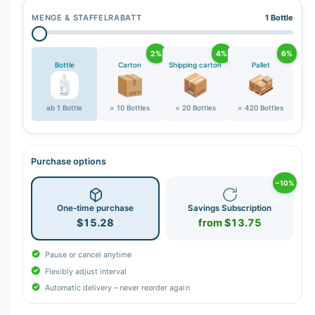
MENGE & STAFFELRABATT
1 Bottle
2%
4%
6%
Bottle
Carton
Shipping carton
Pallet
ab 1 Bottle
= 10 Bottles
= 20 Bottles
= 420 Bottles
Purchase options
−10%
One-time purchase
Savings Subscription
$15.28
from $13.75
Pause or cancel anytime
Flexibly adjust interval
Automatic delivery – never reorder again