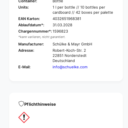
h
Container:
Bottle
l
ü
Units:
1 l per bottle // 10 bottles per
k
l
cardboard // 42 boxes per palette
e
k
EAN Karton:
4032651968381
T
e
Ablaufdatum*:
31.03.2028
h
T
e
Chargennummer*:
1596823
h
r
*kann variieren, nicht garantiert.
e
m
r
Manufacturer:
Schülke & Mayr GmbH
o
m
Adresse:
Robert-Koch-Str. 2
s
o
22851 Norderstedt
e
s
Deutschland
p
e
E-Mail:
info@schuelke.com
t
p
B
t
S
B
K
S
-
K
1
-
l
1
Pflichthinweise
i
l
t
i
e
t
r
e