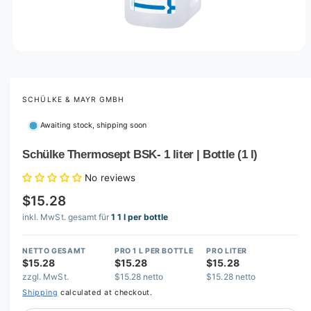
O
p
e
n
m
SCHÜLKE & MAYR GMBH
e
d
Awaiting stock, shipping soon
i
a
1
Schülke Thermosept BSK- 1 liter | Bottle (1 l)
i
n
No reviews
m
o
$15.28
d
a
inkl. MwSt. gesamt für
1 1 l per bottle
l
NETTO GESAMT
PRO 1 L PER BOTTLE
PRO LITER
$15.28
$15.28
$15.28
zzgl. MwSt.
$15.28 netto
$15.28 netto
Shipping
calculated at checkout.