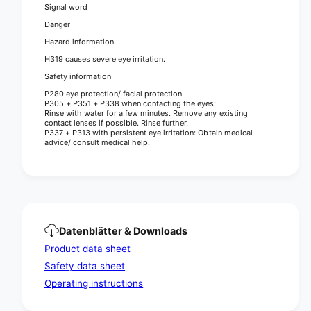
|
r
Signal word
B
|
Danger
o
B
t
Hazard information
o
t
t
H319 causes severe eye irritation.
l
t
Safety information
e
l
(
P280 eye protection/ facial protection.
e
P305 + P351 + P338 when contacting the eyes:
1
(
Rinse with water for a few minutes. Remove any existing
l
contact lenses if possible. Rinse further.
1
P337 + P313 with persistent eye irritation: Obtain medical
)
l
advice/ consult medical help.
)
Datenblätter & Downloads
Product data sheet
Safety data sheet
Operating instructions