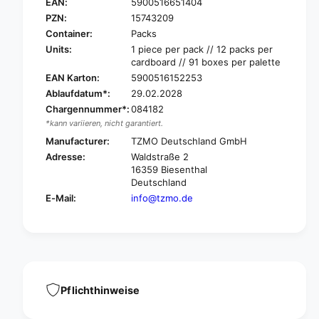
e
EAN:
5900516651404
S
n
e
PZN:
15743209
i
n
Container:
Packs
C
i
Units:
1 piece per pack // 12 packs per
a
C
cardboard // 91 boxes per palette
r
a
EAN Karton:
5900516152253
e
r
Ablaufdatum*:
29.02.2028
C
e
R
Chargennummer*:
084182
C
E
*kann variieren, nicht garantiert.
R
M
E
Manufacturer:
TZMO Deutschland GmbH
E
M
Adresse:
Waldstraße 2
D
E
16359 Biesenthal
U
D
Deutschland
S
U
E-Mail:
info@tzmo.de
C
S
H
C
E
H
w
E
i
w
t
i
h
t
Pflichthinweise
3
h
%
3