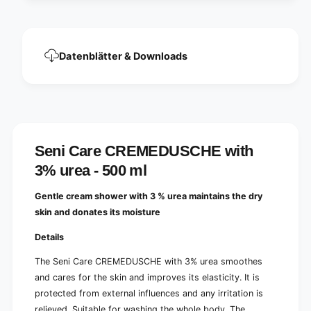
u
%
r
u
e
r
a
e
Datenblätter & Downloads
-
a
5
-
0
5
0
0
m
0
l
m
|
l
Seni Care CREMEDUSCHE with
P
|
a
3% urea - 500 ml
P
c
a
k
c
Gentle cream shower with 3 % urea maintains the dry
(
k
skin and donates its moisture
1
(
p
1
Details
i
p
e
i
The Seni Care CREMEDUSCHE with 3% urea smoothes
c
e
and cares for the skin and improves its elasticity. It is
e
c
protected from external influences and any irritation is
)
e
relieved. Suitable for washing the whole body. The