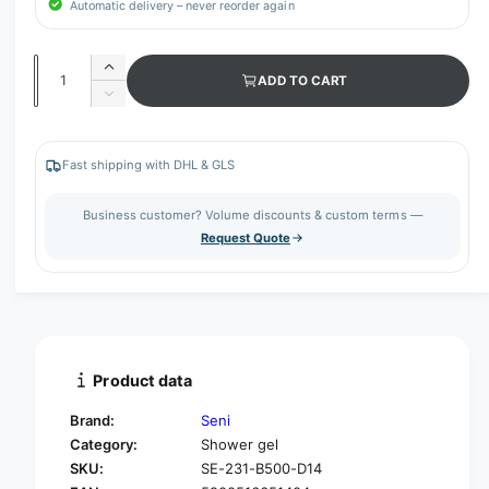
Automatic delivery – never reorder again
Q
I
ADD TO CART
u
n
D
c
a
e
r
c
n
e
r
Fast shipping with DHL & GLS
t
a
e
s
i
a
Business customer? Volume discounts & custom terms —
e
s
t
Request Quote
q
e
y
u
q
a
u
n
a
t
n
i
t
t
i
Product data
y
t
f
y
Brand:
Seni
o
f
Category:
Shower gel
r
o
SKU:
SE-231-B500-D14
S
r