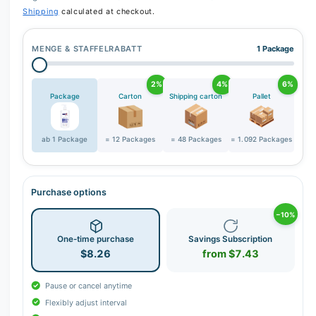
Shipping
calculated at checkout.
MENGE & STAFFELRABATT
1 Package
2%
4%
6%
Package
Carton
Shipping carton
Pallet
ab 1 Package
= 12 Packages
= 48 Packages
= 1.092 Packages
Purchase options
−10%
One-time purchase
Savings Subscription
$8.26
from $7.43
Pause or cancel anytime
Flexibly adjust interval