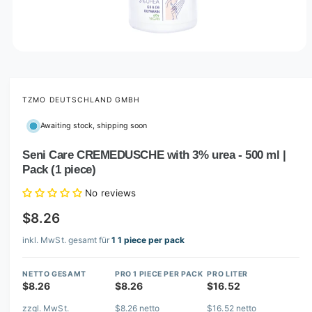
O
p
e
n
m
TZMO DEUTSCHLAND GMBH
e
d
Awaiting stock, shipping soon
i
a
1
Seni Care CREMEDUSCHE with 3% urea - 500 ml |
i
Pack (1 piece)
n
m
o
No reviews
d
a
$8.26
l
inkl. MwSt. gesamt für
1 1 piece per pack
NETTO GESAMT
PRO 1 PIECE PER PACK
PRO LITER
$8.26
$8.26
$16.52
zzgl. MwSt.
$8.26 netto
$16.52 netto