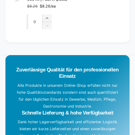
$8.26
$8.26/ea
Regular
Sale
price
price
Quantity
Quantity
Increase
quantity
Decrease
for
quantity
Default
for
L
Title
Default
o
Title
a
d
Zuverlässige Qualität für den professionellen
i
Einsatz
n
g
Alle Produkte in unserem Online-Shop erfüllen nicht nur
hohe Qualitätsstandards sondern sind auch quertifiziert
.
für den täglichen Einsatz in Gewerbe, Medizin, Pflege,
.
Gastronomie und Industrie.
.
Schnelle Lieferung & hohe Verfügbarkeit
Dank hoher Lagerverfügbarkeit und effizienter Logistik
bieten wir kurze Lieferzeiten und einen zuverlässigen