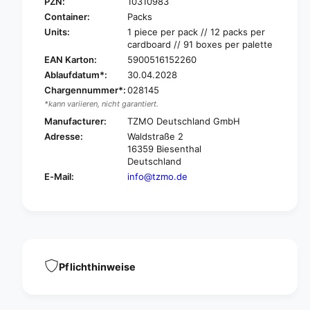
e
PZN:
10310983
i
n
Container:
Packs
C
i
Units:
1 piece per pack // 12 packs per
a
C
cardboard // 91 boxes per palette
r
a
EAN Karton:
5900516152260
e
r
Ablaufdatum*:
30.04.2028
S
e
h
Chargennummer*:
028145
S
a
*kann variieren, nicht garantiert.
h
m
a
Manufacturer:
TZMO Deutschland GmbH
p
m
Adresse:
Waldstraße 2
o
p
16359 Biesenthal
o
o
Deutschland
w
o
E-Mail:
info@tzmo.de
i
w
t
i
h
t
3
h
%
3
U
%
r
U
Pflichthinweise
e
r
a
e
,
a