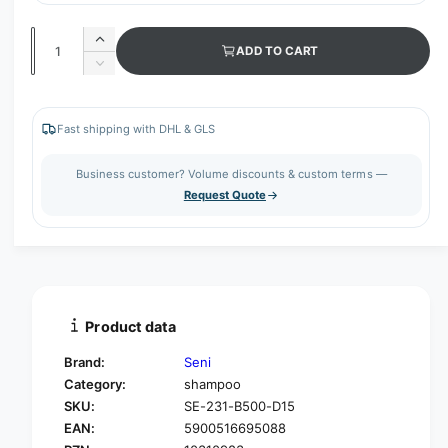
Q
I
ADD TO CART
u
n
D
c
a
e
r
c
n
e
r
Fast shipping with DHL & GLS
t
a
e
s
i
a
Business customer? Volume discounts & custom terms —
e
s
t
Request Quote
q
e
y
u
q
a
u
n
a
t
n
i
t
t
i
Product data
y
t
f
y
Brand:
Seni
o
f
Category:
shampoo
r
o
SKU:
SE-231-B500-D15
S
r
e
EAN:
5900516695088
S
n