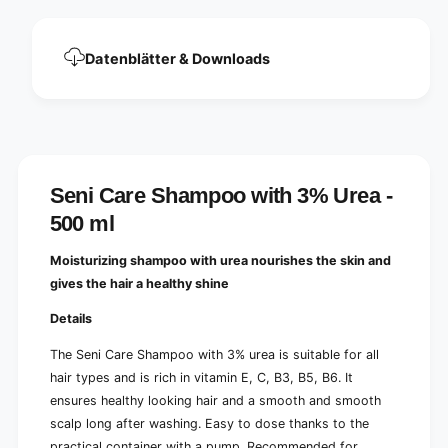
T
,
u
T
b
u
Datenblätter & Downloads
e
b
(
e
5
(
0
5
0
0
m
0
l
m
Seni Care Shampoo with 3% Urea -
)
l
|
500 ml
)
P
|
a
P
Moisturizing shampoo with urea nourishes the skin and
c
a
gives the hair a healthy shine
k
c
(
k
Details
1
(
p
1
The Seni Care Shampoo with 3% urea is suitable for all
i
p
hair types and is rich in vitamin E, C, B3, B5, B6. It
e
i
ensures healthy looking hair and a smooth and smooth
c
e
e
scalp long after washing. Easy to dose thanks to the
c
)
practical container with a pump. Recommended for