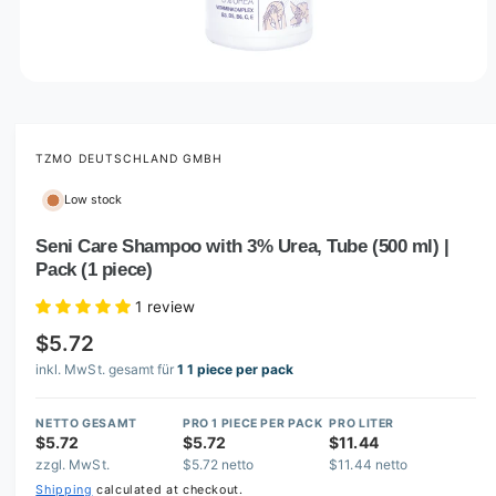
O
p
e
n
m
TZMO DEUTSCHLAND GMBH
e
d
Low stock
i
a
1
Seni Care Shampoo with 3% Urea, Tube (500 ml) |
i
Pack (1 piece)
n
m
o
1 review
d
a
$5.72
l
inkl. MwSt. gesamt für
1 1 piece per pack
NETTO GESAMT
PRO 1 PIECE PER PACK
PRO LITER
$5.72
$5.72
$11.44
zzgl. MwSt.
$5.72 netto
$11.44 netto
Shipping
calculated at checkout.