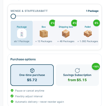
MENGE & STAFFELRABATT
1 Package
2%
4%
6%
Package
Box
Shipping box
Pallet
ab 1 Package
= 12 Packages
= 48 Packages
= 1.092 Packages
Purchase options
−10%
One-time purchase
Savings Subscription
$5.72
from $5.15
Pause or cancel anytime
Flexibly adjust interval
Automatic delivery – never reorder again