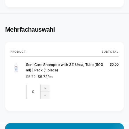
Mehrfachauswahl
Your
PRODUCT
SUBTOTAL
cart
Seni Care Shampoo with 3% Urea, Tube (500
$0.00
ml) | Pack (1 piece)
$5.72
$5.72/ea
Regular
Sale
price
price
Quantity
Quantity
Increase
quantity
Decrease
for
quantity
Default
for
L
Title
Default
o
Title
a