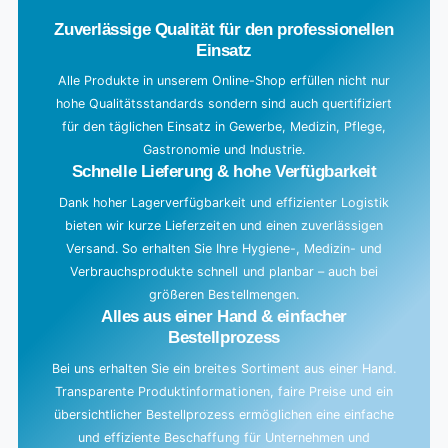
d
Zuverlässige Qualität für den professionellen
i
Einsatz
n
g
Alle Produkte in unserem Online-Shop erfüllen nicht nur
hohe Qualitätsstandards sondern sind auch quertifiziert
.
für den täglichen Einsatz in Gewerbe, Medizin, Pflege,
.
Gastronomie und Industrie.
.
Schnelle Lieferung & hohe Verfügbarkeit
Dank hoher Lagerverfügbarkeit und effizienter Logistik
bieten wir kurze Lieferzeiten und einen zuverlässigen
Versand. So erhalten Sie Ihre Hygiene-, Medizin- und
Verbrauchsprodukte schnell und planbar – auch bei
größeren Bestellmengen.
Alles aus einer Hand & einfacher
Bestellprozess
Bei uns erhalten Sie ein breites Sortiment aus einer Hand.
Transparente Produktinformationen, faire Preise und ein
übersichtlicher Bestellprozess ermöglichen eine einfache
und effiziente Beschaffung für Unternehmen und