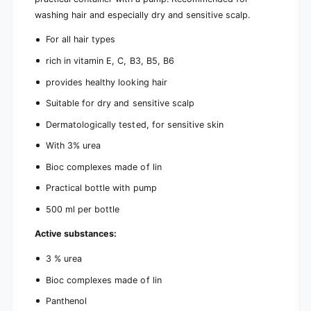
e
)
washing hair and especially dry and sensitive scalp.
For all hair types
rich in vitamin E, C, B3, B5, B6
provides healthy looking hair
Suitable for dry and sensitive scalp
Dermatologically tested, for sensitive skin
With 3% urea
Bioc complexes made of lin
Practical bottle with pump
500 ml per bottle
Active substances:
3 % urea
Bioc complexes made of lin
Panthenol