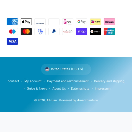
P
a
y
m
e
n
t
United States (USD $)
m
e
contact
My account
Payment and reimbursement
Delivery and shipping
t
Guide & News
About Us
Datenschutz
Impressum
h
© 2026,
Altruan
.
Powered by
4merchants.io
o
d
s