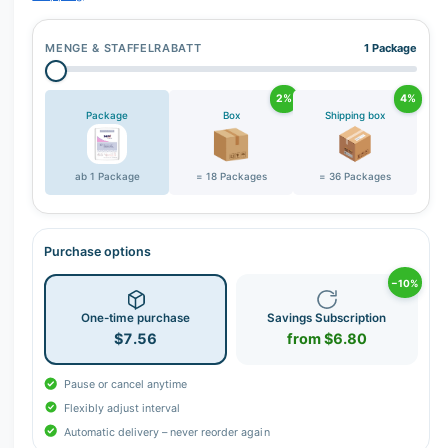
MENGE & STAFFELRABATT
1 Package
2%
4%
Package
Box
Shipping box
ab 1 Package
= 18 Packages
= 36 Packages
Purchase options
−10%
One-time purchase
Savings Subscription
$7.56
from $6.80
Pause or cancel anytime
Flexibly adjust interval
Automatic delivery – never reorder again