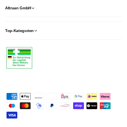
Altruan GmbH
Top-Kategorien
P
a
y
m
e