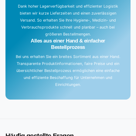
Dank hoher Lagerverfügbarkeit und effizienter Logistik
bieten wir kurze Lieferzeiten und einen zuverlässigen
Versand. So erhalten Sie Ihre Hygiene-, Medizin- und
Verbrauchsprodukte schnell und planbar – auch bei
größeren Bestellmengen.
Alles aus einer Hand & einfacher
Bestellprozess
Bei uns erhalten Sie ein breites Sortiment aus einer Hand.
Transparente Produktinformationen, faire Preise und ein
übersichtlicher Bestellprozess ermöglichen eine einfache
und effiziente Beschaffung für Unternehmen und
Einrichtungen.
Häufig gestellte Fragen