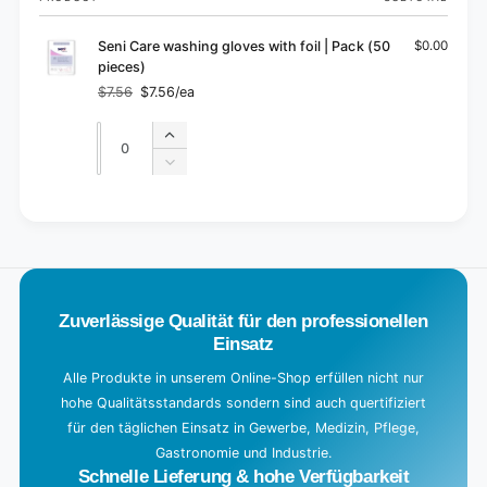
cart
Seni Care washing gloves with foil | Pack (50
$0.00
pieces)
$7.56
$7.56/ea
Regular
Sale
price
price
Quantity
Quantity
Increase
quantity
Decrease
for
quantity
Default
for
L
Title
Default
o
Title
a
d
Zuverlässige Qualität für den professionellen
i
Einsatz
n
g
Alle Produkte in unserem Online-Shop erfüllen nicht nur
hohe Qualitätsstandards sondern sind auch quertifiziert
.
für den täglichen Einsatz in Gewerbe, Medizin, Pflege,
.
Gastronomie und Industrie.
.
Schnelle Lieferung & hohe Verfügbarkeit