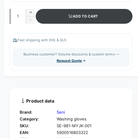
Q
I
ADD TO CART
u
n
D
c
a
e
r
c
n
e
r
Fast shipping with DHL & GLS
t
a
e
s
i
a
Business customer? Volume discounts & custom terms —
e
s
t
Request Quote
q
e
y
u
q
a
u
n
a
t
n
i
t
t
i
Product data
y
t
f
y
Brand:
Seni
o
f
Category:
Washing gloves
r
o
SKU:
SE-981-MYJK-001
S
r
e
EAN:
5900516803322
S
n