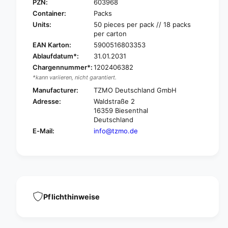
e
PZN:
603968
i
n
Container:
Packs
C
i
Units:
50 pieces per pack // 18 packs
a
C
per carton
r
a
EAN Karton:
5900516803353
e
r
Ablaufdatum*:
31.01.2031
w
e
a
Chargennummer*:
1202406382
w
s
*kann variieren, nicht garantiert.
a
h
s
Manufacturer:
TZMO Deutschland GmbH
i
h
Adresse:
Waldstraße 2
n
i
16359 Biesenthal
g
n
Deutschland
g
g
E-Mail:
info@tzmo.de
l
g
o
l
v
o
e
v
s
e
w
s
i
w
Pflichthinweise
t
i
h
t
f
h