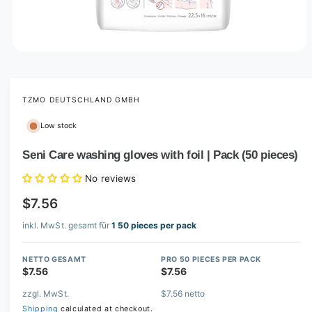
O
p
e
n
m
TZMO DEUTSCHLAND GMBH
e
d
Low stock
i
a
1
Seni Care washing gloves with foil | Pack (50 pieces)
i
n
No reviews
m
o
$7.56
d
a
l
inkl. MwSt. gesamt für
1 50 pieces per pack
NETTO GESAMT
PRO 50 PIECES PER PACK
$7.56
$7.56
zzgl. MwSt.
$7.56 netto
Shipping
calculated at checkout.