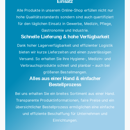
Einsatz
n
g
Alle Produkte in unserem Online-Shop erfüllen nicht nur
hohe Qualitätsstandards sondern sind auch quertifiziert
.
für den täglichen Einsatz in Gewerbe, Medizin, Pflege,
.
Gastronomie und Industrie.
.
Schnelle Lieferung & hohe Verfügbarkeit
Dank hoher Lagerverfügbarkeit und effizienter Logistik
bieten wir kurze Lieferzeiten und einen zuverlässigen
Versand. So erhalten Sie Ihre Hygiene-, Medizin- und
Verbrauchsprodukte schnell und planbar – auch bei
größeren Bestellmengen.
Alles aus einer Hand & einfacher
Bestellprozess
Bei uns erhalten Sie ein breites Sortiment aus einer Hand.
Transparente Produktinformationen, faire Preise und ein
übersichtlicher Bestellprozess ermöglichen eine einfache
und effiziente Beschaffung für Unternehmen und
Einrichtungen.