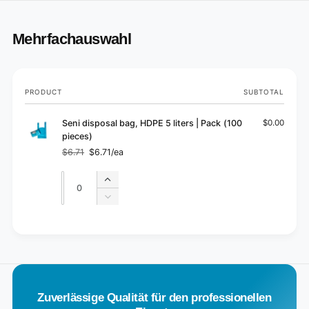
Mehrfachauswahl
Your
PRODUCT
SUBTOTAL
cart
Seni disposal bag, HDPE 5 liters | Pack (100
$0.00
pieces)
$6.71
$6.71/ea
Regular
Sale
price
price
Quantity
Quantity
Increase
quantity
Decrease
for
quantity
Default
for
L
Title
Default
o
Title
a
d
Zuverlässige Qualität für den professionellen
i