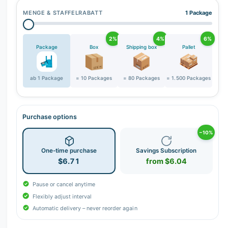
MENGE & STAFFELRABATT
1 Package
2%
4%
6%
Package
Box
Shipping box
Pallet
ab 1 Package
= 10 Packages
= 80 Packages
= 1.500 Packages
Purchase options
−10%
One-time purchase
Savings Subscription
$6.71
from $6.04
Pause or cancel anytime
Flexibly adjust interval
Automatic delivery – never reorder again