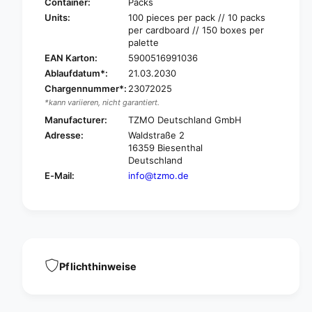
n
Container:
Packs
d
i
Units:
100 pieces per pack // 10 packs
i
d
per cardboard // 150 boxes per
s
i
palette
p
s
EAN Karton:
5900516991036
o
p
Ablaufdatum*:
21.03.2030
s
o
Chargennummer*:
23072025
a
s
l
*kann variieren, nicht garantiert.
a
b
l
Manufacturer:
TZMO Deutschland GmbH
a
b
Adresse:
Waldstraße 2
g
a
16359 Biesenthal
,
g
Deutschland
H
,
E-Mail:
info@tzmo.de
D
H
P
D
E
P
5
E
l
5
i
l
t
i
Pflichthinweise
e
t
r
e
s
r