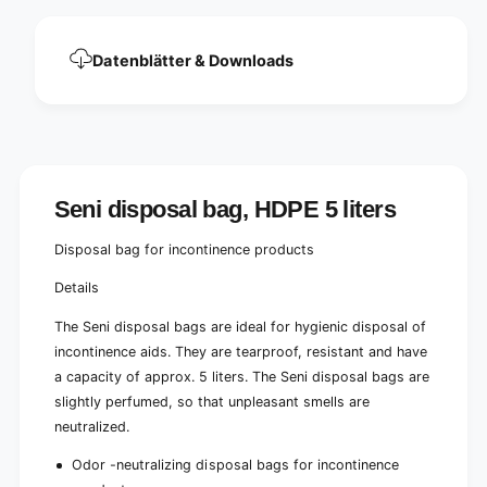
|
s
P
|
a
P
Datenblätter & Downloads
c
a
k
c
(
k
1
(
0
1
0
0
p
0
Seni disposal bag, HDPE 5 liters
i
p
e
i
Disposal bag for incontinence products
c
e
e
c
Details
s
e
)
s
The Seni disposal bags are ideal for hygienic disposal of
)
incontinence aids. They are tearproof, resistant and have
a capacity of approx. 5 liters. The Seni disposal bags are
slightly perfumed, so that unpleasant smells are
neutralized.
Odor -neutralizing disposal bags for incontinence