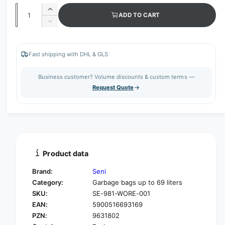
Q
I
ADD TO CART
u
n
D
c
a
e
r
c
n
e
r
Fast shipping with DHL & GLS
t
a
e
s
i
a
Business customer? Volume discounts & custom terms —
e
s
t
Request Quote
q
e
y
u
q
a
u
n
a
t
n
i
t
t
i
Product data
y
t
f
y
Brand:
Seni
o
f
Category:
Garbage bags up to 69 liters
r
o
SKU:
SE-981-WORE-001
S
r
e
EAN:
5900516693169
S
n
e
PZN:
9631802
i