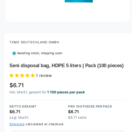
O
p
e
n
m
TZMO DEUTSCHLAND GMBH
e
d
Awaiting stock, shipping soon
i
a
1
Seni disposal bag, HDPE 5 liters | Pack (100 pieces)
i
n
1 review
m
o
$6.71
d
a
inkl. MwSt. gesamt für
1 100 pieces per pack
l
NETTO GESAMT
PRO 100 PIECES PER PACK
$6.71
$6.71
zzgl. MwSt.
$6.71 netto
Shipping
calculated at checkout.