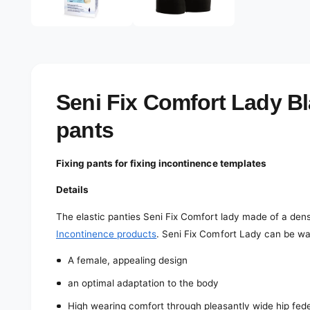
e
d
l
i
a
e
2
r
i
n
y
m
o
v
Seni Fix Comfort Lady Bla
d
a
i
l
pants
e
w
Fixing pants for fixing incontinence templates
Details
The elastic panties Seni Fix Comfort lady made of a dense
Incontinence products
. Seni Fix Comfort Lady can be wa
A female, appealing design
an optimal adaptation to the body
High wearing comfort through pleasantly wide hip fed