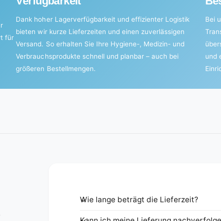
Verfügbarkeit
Bes
Dank hoher Lagerverfügbarkeit und effizienter Logistik
Bei u
r
bieten wir kurze Lieferzeiten und einen zuverlässigen
Tran
t für
Versand. So erhalten Sie Ihre Hygiene-, Medizin- und
über
Verbrauchsprodukte schnell und planbar – auch bei
und 
größeren Bestellmengen.
Einr
Wie lange beträgt die Lieferzeit?
e
Kann ich meine Lieferung nachverfolg