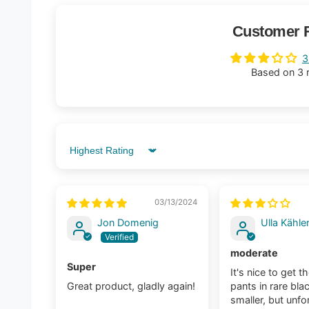
Customer 
3
Based on 3 
Sort by
03/13/2024
Jon Domenig
Ulla Kähle
moderate
Super
It's nice to get t
Great product, gladly again!
pants in rare blac
smaller, but unfo