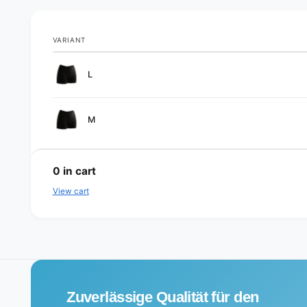
VARIANT
Your
L
cart
M
L
o
0
in cart
a
View cart
d
i
n
g
.
Zuverlässige Qualität für den
.