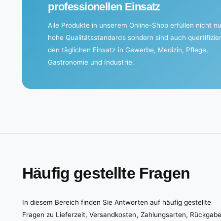
professionellen Einsatz
.
Alle Produkte in unserem Online-Shop erfüllen nicht nu
hohe Qualitätsstandards sondern sind auch quertifizier
den täglichen Einsatz in Gewerbe, Medizin, Pflege,
Gastronomie und Industrie.
Häufig gestellte Fragen
In diesem Bereich finden Sie Antworten auf häufig gestellte
Fragen zu Lieferzeit, Versandkosten, Zahlungsarten, Rückgab