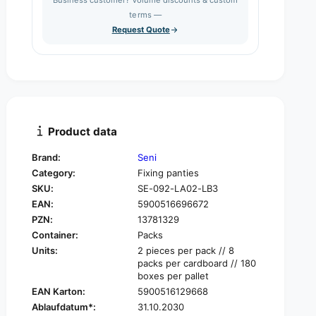
e
s
q
terms —
t
e
u
Request Quote
q
y
a
u
n
a
t
n
i
t
t
i
y
t
f
y
Product data
o
f
r
o
Brand:
Seni
S
r
Category:
Fixing panties
e
S
n
SKU:
SE-092-LA02-LB3
e
i
EAN:
5900516696672
n
F
i
PZN:
13781329
i
F
Container:
Packs
x
i
Units:
2 pieces per pack // 8
C
x
packs per cardboard // 180
o
C
boxes per pallet
m
o
EAN Karton:
5900516129668
f
m
Ablaufdatum*:
31.10.2030
o
f