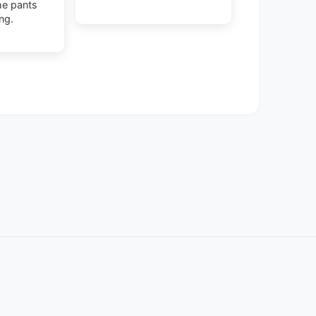
the pants
ng.