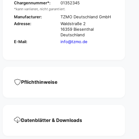
r
Chargennummer*:
01352345
o
t
*kann variieren, nicht garantiert.
r
L
t
Manufacturer:
TZMO Deutschland GmbH
a
L
Adresse:
Waldstraße 2
d
a
16359 Biesenthal
y
d
Deutschland
B
y
E-Mail:
info@tzmo.de
l
B
a
l
c
a
k
c
,
k
e
,
l
e
Pflichthinweise
a
l
s
a
t
s
i
t
c
i
f
c
Datenblätter & Downloads
i
f
x
i
i
x
n