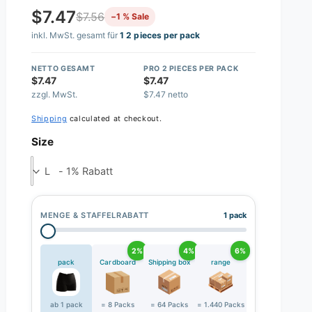
$7.47
$7.56
−1 % Sale
inkl. MwSt. gesamt für
1 2 pieces per pack
NETTO GESAMT
PRO 2 PIECES PER PACK
$7.47
$7.47
zzgl. MwSt.
$7.47 netto
Shipping
calculated at checkout.
Size
L - 1% Rabatt
MENGE & STAFFELRABATT
1 pack
2%
4%
6%
pack
Cardboard
Shipping box
range
ab 1 pack
= 8 Packs
= 64 Packs
= 1.440 Packs