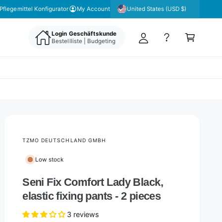
y
United States (USD $)
Pflegemittel Konfigurator
My Account
A
C
c
Login Geschäftskunde
a
Bestellliste | Budgeting
c
rt
o
u
nt
TZMO DEUTSCHLAND GMBH
Low stock
Seni Fix Comfort Lady Black,
elastic fixing pants - 2 pieces
3 reviews