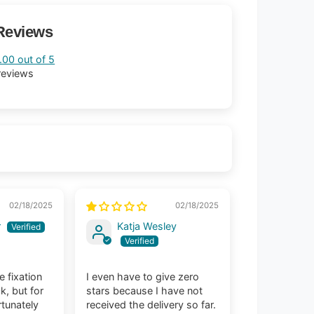
Reviews
.00 out of 5
reviews
02/18/2025
02/18/2025
r
Katja Wesley
he fixation
I even have to give zero
k, but for
stars because I have not
rtunately
received the delivery so far.