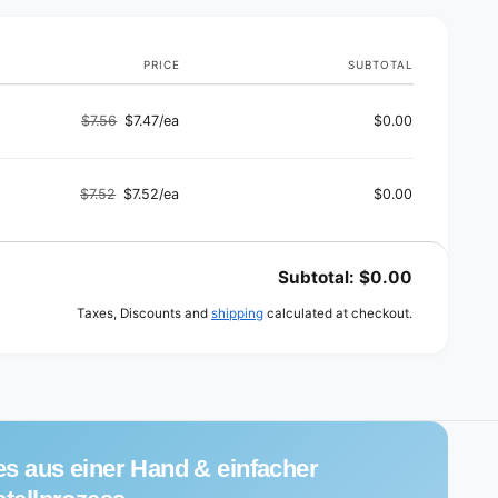
s
PRICE
SUBTOTAL
$7.56
$7.47/ea
$0.00
Regular
Sale
price
price
$7.52
$7.52/ea
$0.00
Regular
Sale
price
price
Subtotal:
$0.00
Taxes, Discounts and
shipping
calculated at checkout.
es aus einer Hand & einfacher