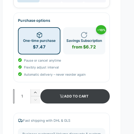
Purchase options
−10%
One-time purchase
Savings Subscription
$7.47
from $6.72
Pause or cancel anytime
Flexibly adjust interval
Automatic delivery – never reorder again
Q
I
ADD TO CART
n
u
D
c
e
a
r
c
n
e
r
Fast shipping with DHL & GLS
a
e
t
s
a
i
Business customer? Volume discounts & custom