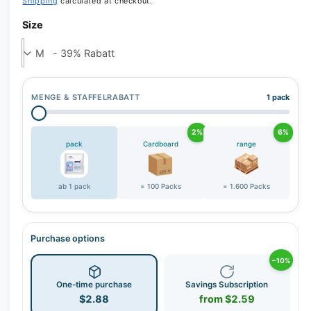
Shipping
calculated at checkout.
Size
MENGE & STAFFELRABATT
1 pack
2%
6%
pack
Cardboard
range
ab 1 pack
= 100 Packs
= 1.600 Packs
Purchase options
−10%
One-time purchase
Savings Subscription
$2.88
from $2.59