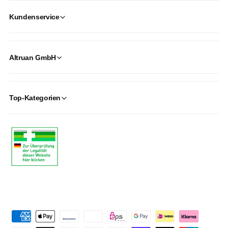
Kundenservice
Altruan GmbH
Top-Kategorien
P