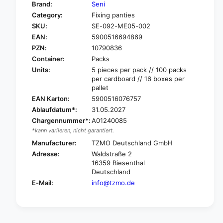
y
Brand:
Seni
o
f
Category:
Fixing panties
r
o
SKU:
SE-092-ME05-002
S
r
e
EAN:
5900516694869
S
n
e
PZN:
10790836
i
n
Container:
Packs
F
i
Units:
5 pieces per pack // 100 packs
i
F
per cardboard // 16 boxes per
x
i
pallet
P
x
EAN Karton:
5900516076757
a
P
Ablaufdatum*:
31.05.2027
n
a
Chargennummer*:
A01240085
t
n
y
*kann variieren, nicht garantiert.
t
,
y
Manufacturer:
TZMO Deutschland GmbH
e
,
Adresse:
Waldstraße 2
l
e
16359 Biesenthal
a
l
Deutschland
s
a
E-Mail:
info@tzmo.de
t
s
i
t
c
i
f
c