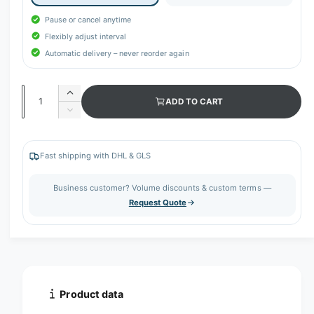
Pause or cancel anytime
Flexibly adjust interval
Automatic delivery – never reorder again
Q
I
ADD TO CART
u
n
D
c
a
e
r
c
n
e
r
Fast shipping with DHL & GLS
t
a
e
s
i
a
Business customer? Volume discounts & custom terms —
e
s
t
Request Quote
q
e
y
u
q
a
u
n
a
t
n
i
t
t
i
Product data
y
t
f