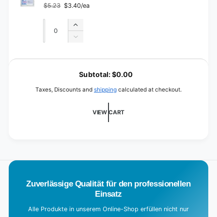
$5.23
$3.40/ea
Regular
Sale
price
price
Quantity
Quantity
Increase
quantity
Decrease
for
quantity
XL
for
L
XL
o
Subtotal:
$0.00
a
Taxes, Discounts and
shipping
calculated at checkout.
d
i
VIEW CART
n
g
.
.
.
Zuverlässige Qualität für den professionellen
Einsatz
Alle Produkte in unserem Online-Shop erfüllen nicht nur