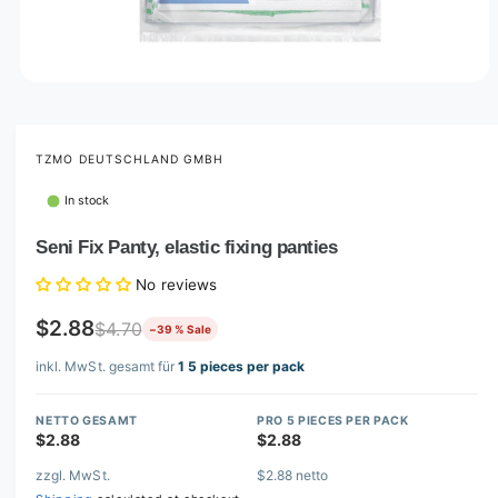
O
p
e
n
m
TZMO DEUTSCHLAND GMBH
e
d
In stock
i
a
1
Seni Fix Panty, elastic fixing panties
i
n
No reviews
m
o
d
$2.88
$4.70
−39 % Sale
a
l
inkl. MwSt. gesamt für
1 5 pieces per pack
NETTO GESAMT
PRO 5 PIECES PER PACK
$2.88
$2.88
zzgl. MwSt.
$2.88 netto