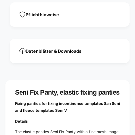
i
f
x
i
i
x
Pflichthinweise
n
i
g
n
p
g
a
p
n
a
t
n
Datenblätter & Downloads
i
t
e
i
s
e
s
Seni Fix Panty, elastic fixing panties
Fixing panties for fixing incontinence templates San Seni
and fleece templates Seni V
Details
The elastic panties Seni Fix Panty with a fine mesh image