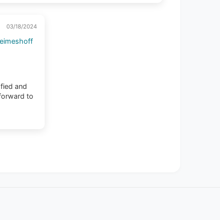
03/18/2024
eimeshoff
sfied and
forward to