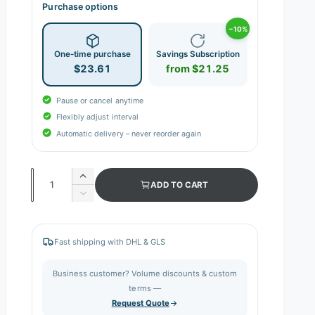
Purchase options
−10%
One-time purchase
Savings Subscription
$23.61
from $21.25
Pause or cancel anytime
Flexibly adjust interval
Automatic delivery – never reorder again
Q
I
ADD TO CART
n
u
D
c
e
a
r
c
n
e
r
Fast shipping with DHL & GLS
a
e
t
s
a
i
Business customer? Volume discounts & custom
e
s
q
terms —
t
e
u
Request Quote
q
y
a