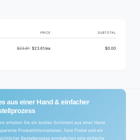
c
e
e
c
s
e
)
s
)
PRICE
SUBTOTAL
$23.61
$23.61/ea
$0.00
Regular
Sale
price
price
es aus einer Hand & einfacher
tellprozess
ns erhalten Sie ein breites Sortiment aus einer Hand.
sparente Produktinformationen, faire Preise und ein
sichtlicher Bestellprozess ermöglichen eine einfache