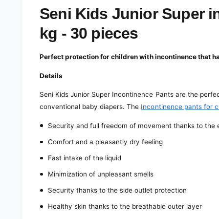
e
d
Seni Kids Junior Super i
i
a
kg - 30 pieces
1
i
n
m
Perfect protection for children with incontinence that 
o
d
a
Details
l
Seni Kids Junior Super Incontinence Pants are the perfec
conventional baby diapers. The
Incontinence pants for c
Security and full freedom of movement thanks to the e
Comfort and a pleasantly dry feeling
Fast intake of the liquid
Minimization of unpleasant smells
Security thanks to the side outlet protection
Healthy skin thanks to the breathable outer layer