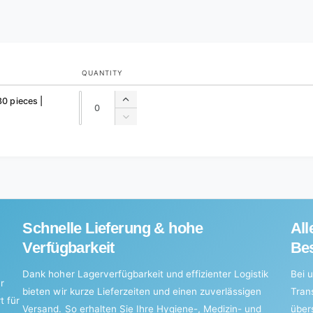
QUANTITY
Quantity
Quantity
30 pieces |
Increase
quantity
Decrease
for
quantity
Default
for
Title
Default
Title
Schnelle Lieferung & hohe
All
Verfügbarkeit
Bes
Dank hoher Lagerverfügbarkeit und effizienter Logistik
Bei u
r
bieten wir kurze Lieferzeiten und einen zuverlässigen
Tran
t für
Versand. So erhalten Sie Ihre Hygiene-, Medizin- und
über