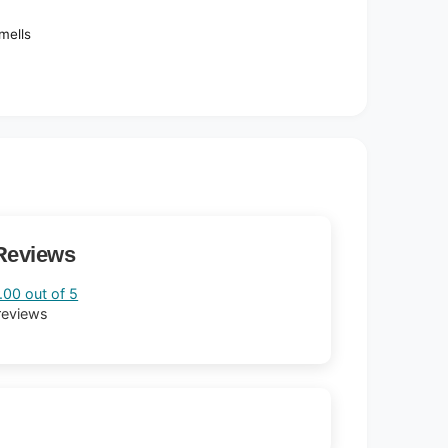
mells
Reviews
.00 out of 5
reviews