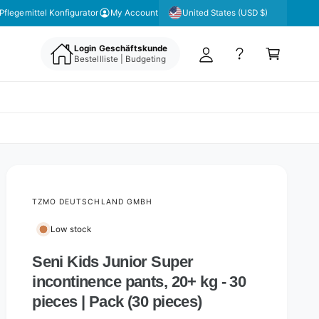
y
United States (USD $)
Pflegemittel Konfigurator
My Account
A
C
c
Login Geschäftskunde
a
Bestellliste | Budgeting
c
rt
o
u
nt
TZMO DEUTSCHLAND GMBH
Low stock
Seni Kids Junior Super
incontinence pants, 20+ kg - 30
pieces | Pack (30 pieces)