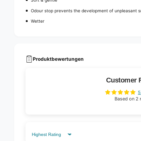
Soft & gentle
Odour stop prevents the development of unpleasant s
Wetter
Produktbewertungen
Customer 
5
Based on 2 
Sort by