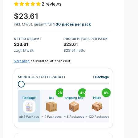
2 reviews
$23.61
inkl. MwSt. gesamt für
1 30 pieces per pack
NETTO GESAMT
PRO 30 PIECES PER PACK
$23.61
$23.61
zzgl. MwSt.
$23.61 netto
Shipping
calculated at checkout.
MENGE & STAFFELRABATT
1 Package
2%
4%
6%
Package
Box
Shipping box
Pallet
ab 1 Package
= 4 Packages
= 8 Packages
= 120 Packages