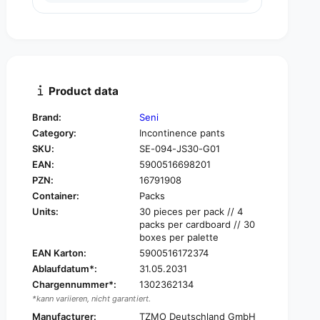
u
n
a
t
n
i
t
t
i
y
t
f
y
Product data
o
f
r
o
Brand:
Seni
S
r
Category:
Incontinence pants
e
S
n
SKU:
SE-094-JS30-G01
e
i
EAN:
5900516698201
n
K
i
PZN:
16791908
i
K
Container:
Packs
d
i
Units:
30 pieces per pack // 4
s
d
packs per cardboard // 30
J
s
boxes per palette
u
J
EAN Karton:
5900516172374
n
u
Ablaufdatum*:
31.05.2031
i
n
o
Chargennummer*:
1302362134
i
r
*kann variieren, nicht garantiert.
o
S
r
Manufacturer:
TZMO Deutschland GmbH