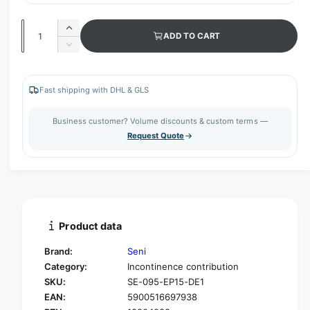
Q
I
ADD TO CART
u
n
D
c
a
e
r
c
n
e
r
Fast shipping with DHL & GLS
t
a
e
s
i
a
Business customer? Volume discounts & custom terms —
e
s
t
Request Quote
q
e
y
u
q
a
u
n
a
t
n
i
t
t
i
Product data
y
t
f
y
Brand:
Seni
o
f
Category:
Incontinence contribution
r
o
SKU:
SE-095-EP15-DE1
S
r
e
EAN:
5900516697938
S
n