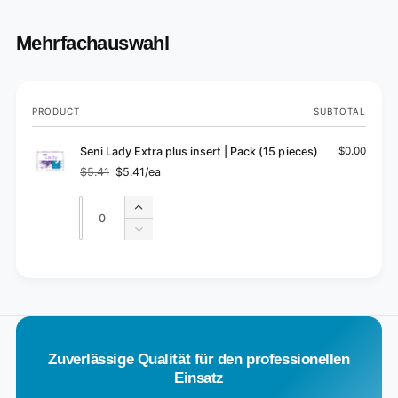
Mehrfachauswahl
Your
PRODUCT
SUBTOTAL
cart
Seni Lady Extra plus insert | Pack (15 pieces)
$0.00
$5.41
$5.41/ea
Regular
Sale
price
price
Quantity
Quantity
Increase
quantity
Decrease
for
quantity
Default
for
L
Title
Default
o
Title
a
d
Zuverlässige Qualität für den professionellen
i
Einsatz
n