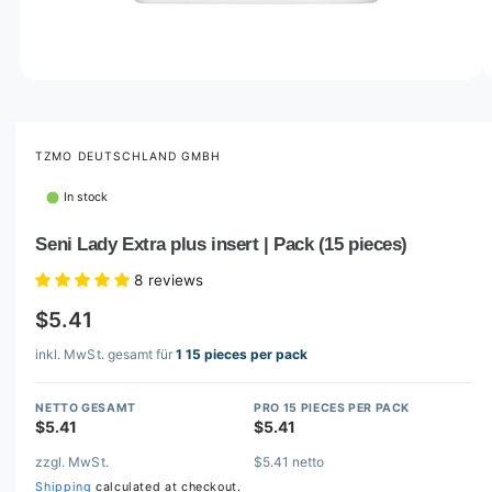
o
w
a
v
O
1
/
of
2
p
a
e
i
n
m
TZMO DEUTSCHLAND GMBH
l
e
d
a
In stock
i
b
a
1
Seni Lady Extra plus insert | Pack (15 pieces)
l
i
n
e
8 reviews
m
i
o
$5.41
d
n
a
l
inkl. MwSt. gesamt für
1 15 pieces per pack
g
a
NETTO GESAMT
PRO 15 PIECES PER PACK
l
$5.41
$5.41
l
zzgl. MwSt.
$5.41 netto
e
Shipping
calculated at checkout.