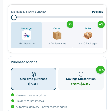
r
y
MENGE & STAFFELRABATT
1 Package
v
i
2%
6%
e
Package
Carton
Pallet
w
ab 1 Package
= 20 Packages
= 480 Packages
Purchase options
−10%
One-time purchase
Savings Subscription
$5.41
from $4.87
Pause or cancel anytime
Flexibly adjust interval
Automatic delivery – never reorder again