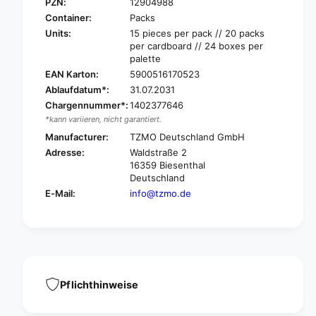
e
PZN:
12904988
i
n
Container:
Packs
L
i
Units:
15 pieces per pack // 20 packs
a
L
per cardboard // 24 boxes per
d
a
palette
y
d
EAN Karton:
5900516170523
E
y
Ablaufdatum*:
31.07.2031
x
E
Chargennummer*:
1402377646
t
x
r
*kann variieren, nicht garantiert.
t
a
r
Manufacturer:
TZMO Deutschland GmbH
p
a
Adresse:
Waldstraße 2
l
p
16359 Biesenthal
u
l
Deutschland
s
u
E-Mail:
info@tzmo.de
i
s
n
i
s
n
e
s
r
e
t
r
|
t
Pflichthinweise
P
|
a
P