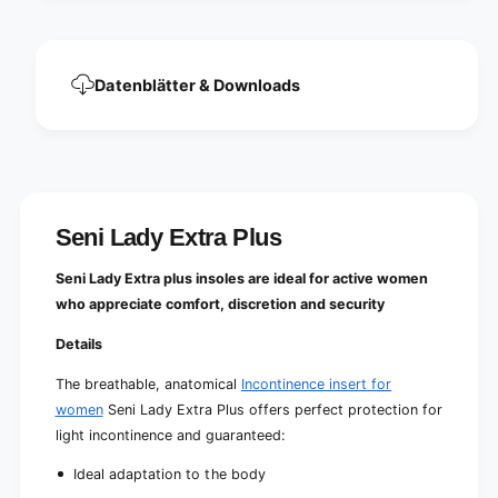
c
a
k
c
(
k
1
(
Datenblätter & Downloads
5
1
p
5
i
p
e
i
c
e
e
c
s
e
Seni Lady Extra Plus
)
s
)
Seni Lady Extra plus insoles are ideal for active women
who appreciate comfort, discretion and security
Details
The breathable, anatomical
Incontinence insert for
women
Seni Lady Extra Plus offers perfect protection for
light incontinence and guaranteed:
Ideal adaptation to the body