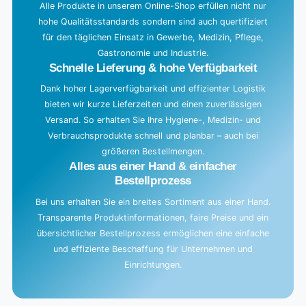
g
Alle Produkte in unserem Online-Shop erfüllen nicht nur
hohe Qualitätsstandards sondern sind auch quertifiziert
.
für den täglichen Einsatz in Gewerbe, Medizin, Pflege,
.
Gastronomie und Industrie.
.
Schnelle Lieferung & hohe Verfügbarkeit
Dank hoher Lagerverfügbarkeit und effizienter Logistik
bieten wir kurze Lieferzeiten und einen zuverlässigen
Versand. So erhalten Sie Ihre Hygiene-, Medizin- und
Verbrauchsprodukte schnell und planbar – auch bei
größeren Bestellmengen.
Alles aus einer Hand & einfacher
Bestellprozess
Bei uns erhalten Sie ein breites Sortiment aus einer Hand.
Transparente Produktinformationen, faire Preise und ein
übersichtlicher Bestellprozess ermöglichen eine einfache
und effiziente Beschaffung für Unternehmen und
Einrichtungen.