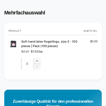
Mehrfachauswahl
Your
PRODUCT
SUBTOTAL
cart
Soft hand latex fingerlings, size 3 - 100
$0.00
pieces | Pack (100 pieces)
$2.31
$1.50/ea
Regular
Sale
price
price
Quantity
Quantity
Increase
quantity
Decrease
for
quantity
Default
for
L
Title
Default
o
Title
a
d
Zuverlässige Qualität für den professionellen
i