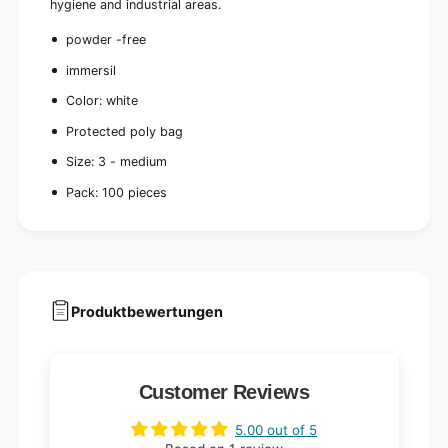
0
hygiene and industrial areas.
0
p
0
powder -free
i
p
e
i
immersil
c
e
e
Color: white
c
s
e
Protected poly bag
)
s
)
Size: 3 - medium
Pack: 100 pieces
Produktbewertungen
Customer Reviews
5.00 out of 5