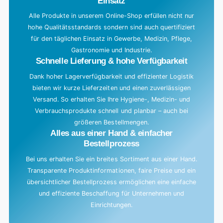
Einsatz
n
g
Alle Produkte in unserem Online-Shop erfüllen nicht nur
hohe Qualitätsstandards sondern sind auch quertifiziert
.
für den täglichen Einsatz in Gewerbe, Medizin, Pflege,
.
Gastronomie und Industrie.
.
Schnelle Lieferung & hohe Verfügbarkeit
Dank hoher Lagerverfügbarkeit und effizienter Logistik
bieten wir kurze Lieferzeiten und einen zuverlässigen
Versand. So erhalten Sie Ihre Hygiene-, Medizin- und
Verbrauchsprodukte schnell und planbar – auch bei
größeren Bestellmengen.
Alles aus einer Hand & einfacher
Bestellprozess
Bei uns erhalten Sie ein breites Sortiment aus einer Hand.
Transparente Produktinformationen, faire Preise und ein
übersichtlicher Bestellprozess ermöglichen eine einfache
und effiziente Beschaffung für Unternehmen und
Einrichtungen.