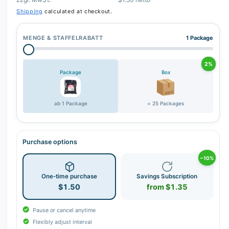
r
Shipping
calculated at checkout.
y
v
MENGE & STAFFELRABATT
1 Package
i
e
2%
w
Package
Box
ab 1 Package
= 25 Packages
Purchase options
−10%
One-time purchase
Savings Subscription
$1.50
from $1.35
Pause or cancel anytime
Flexibly adjust interval