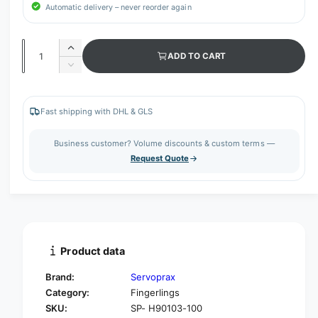
Automatic delivery – never reorder again
Q
I
ADD TO CART
u
n
D
c
a
e
r
c
n
e
r
Fast shipping with DHL & GLS
t
a
e
s
i
a
Business customer? Volume discounts & custom terms —
e
s
t
Request Quote
q
e
y
u
q
a
u
n
a
t
n
i
t
t
i
Product data
y
t
f
y
Brand:
Servoprax
o
f
Category:
Fingerlings
r
o
SKU:
SP- H90103-100
S
r