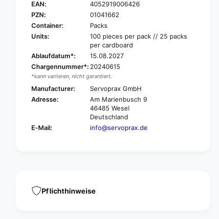
o
EAN:
4052919006426
S
f
o
PZN:
01041662
t
f
Container:
Packs
h
t
Units:
100 pieces per pack // 25 packs
a
h
per cardboard
n
a
Ablaufdatum*:
15.08.2027
d
n
Chargennummer*:
20240615
l
d
*kann variieren, nicht garantiert.
a
l
t
Manufacturer:
Servoprax GmbH
a
e
t
Adresse:
Am Marienbusch 9
x
e
46485 Wesel
f
x
Deutschland
i
f
E-Mail:
info@servoprax.de
n
i
g
n
e
g
r
e
l
r
i
l
n
Pflichthinweise
i
g
n
s
g
,