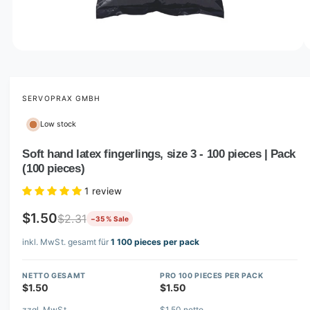
o
w
a
v
O
1
/
of
2
p
a
e
i
n
m
SERVOPRAX GMBH
l
e
d
a
Low stock
i
b
a
1
Soft hand latex fingerlings, size 3 - 100 pieces | Pack
l
i
(100 pieces)
n
e
m
i
o
1 review
d
n
a
$1.50
$2.31
−35 % Sale
l
g
inkl. MwSt. gesamt für
1 100 pieces per pack
a
l
NETTO GESAMT
PRO 100 PIECES PER PACK
l
$1.50
$1.50
e
zzgl. MwSt.
$1.50 netto