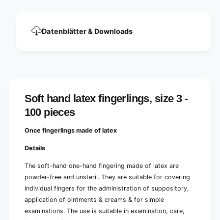
s
s
,
i
s
z
i
Datenblätter & Downloads
e
z
3
e
-
3
1
-
0
1
0
0
p
0
Soft hand latex fingerlings, size 3 -
i
p
e
100 pieces
i
c
e
e
c
Once fingerlings made of latex
s
e
|
Details
s
P
|
a
The soft-hand one-hand fingering made of latex are
P
c
powder-free and unsteril. They are suitable for covering
a
k
c
individual fingers for the administration of suppository,
(
k
application of ointments & creams & for simple
1
(
examinations. The use is suitable in examination, care,
0
1