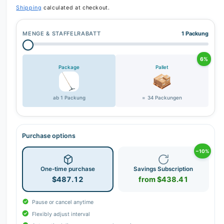
Shipping
calculated at checkout.
MENGE & STAFFELRABATT
1 Packung
6%
Package
Pallet
ab 1 Packung
= 34 Packungen
Purchase options
−10%
One-time purchase
Savings Subscription
$487.12
from $438.41
Pause or cancel anytime
Flexibly adjust interval