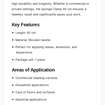
,
m
high durability and longevity. Whether in commercial or
e
u
m
private settings, the Sponge Clamp 40 cm ensures a
l
u
flawless result and significantly eases your work.
s
l
i
s
Key Features
o
i
n
o
Length: 40 cm
s
n
a
Material: Wooden handle
s
n
a
Perfect for applying waxes, emulsions, and
d
n
d
dispersions
d
i
d
Package unit: 1 piece
s
i
p
s
Areas of Application
e
p
r
e
Commercial cleaning services
s
r
i
s
Household applications
o
i
Care of floors and surfaces
n
o
s
n
Industrial applications
,
s