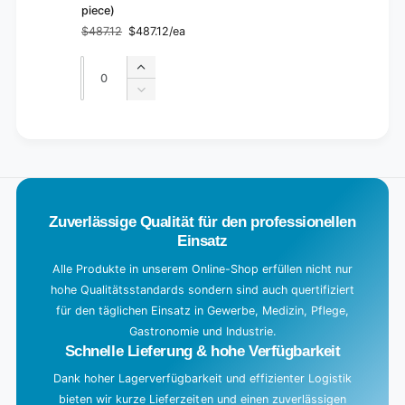
piece)
$487.12
$487.12/ea
Regular
Sale
price
price
Quantity
Quantity
Increase
quantity
Decrease
for
quantity
Default
for
L
Title
Default
o
Title
a
d
Zuverlässige Qualität für den professionellen
i
Einsatz
n
g
Alle Produkte in unserem Online-Shop erfüllen nicht nur
hohe Qualitätsstandards sondern sind auch quertifiziert
.
für den täglichen Einsatz in Gewerbe, Medizin, Pflege,
.
Gastronomie und Industrie.
.
Schnelle Lieferung & hohe Verfügbarkeit
Dank hoher Lagerverfügbarkeit und effizienter Logistik
bieten wir kurze Lieferzeiten und einen zuverlässigen