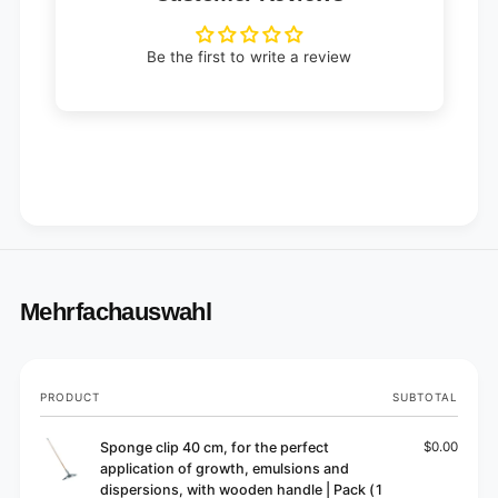
i
p
e
i
c
Be the first to write a review
e
e
c
)
e
)
Mehrfachauswahl
Your
PRODUCT
SUBTOTAL
cart
Sponge clip 40 cm, for the perfect
$0.00
application of growth, emulsions and
dispersions, with wooden handle | Pack (1