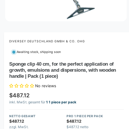
O
p
e
n
m
DIVERSEY DEUTSCHLAND GMBH & CO. OHG
e
d
Awaiting stock, shipping soon
i
a
1
Sponge clip 40 cm, for the perfect application of
i
growth, emulsions and dispersions, with wooden
n
m
handle | Pack (1 piece)
o
d
No reviews
a
l
$487.12
inkl. MwSt. gesamt für
1 1 piece per pack
NETTO GESAMT
PRO 1 PIECE PER PACK
$487.12
$487.12
zzgl. MwSt.
$487.12 netto