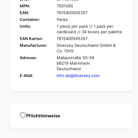
S
o
MPN:
7501090
p
n
EAN:
7615400505357
o
g
n
Container:
Packs
e
g
Units:
1 piece per pack // 1 pack per
c
e
cardboard // 34 boxes per palette
l
c
EAN Karton:
7615400505357
i
l
Manufacturer:
Diversey Deutschland GmbH &
p
i
Co. OHG
4
p
Adresse:
Mallaustraße 50-56
0
4
68219 Mannheim
c
0
Deutschland
m
c
E-Mail:
info.de@diversey.com
,
m
f
,
o
f
r
o
t
r
h
t
e
h
Pflichthinweise
p
e
e
p
r
e
f
r