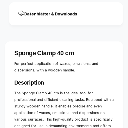
e
f
c
e
t
Datenblätter & Downloads
c
a
t
p
a
p
p
l
p
i
l
c
i
a
Sponge Clamp 40 cm
c
t
a
i
t
For perfect application of waxes, emulsions, and
o
i
dispersions, with a wooden handle.
n
o
o
n
Description
f
o
g
f
The Sponge Clamp 40 cm is the ideal tool for
r
g
o
professional and efficient cleaning tasks. Equipped with a
r
w
sturdy wooden handle, it enables precise and even
o
t
w
application of waxes, emulsions, and dispersions on
h
t
various surfaces. This high-quality product is specifically
,
h
designed for use in demanding environments and offers
e