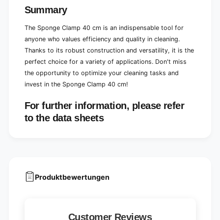
w
,
Summary
i
w
t
i
The Sponge Clamp 40 cm is an indispensable tool for
h
t
w
anyone who values efficiency and quality in cleaning.
h
o
Thanks to its robust construction and versatility, it is the
w
o
o
perfect choice for a variety of applications. Don't miss
d
o
the opportunity to optimize your cleaning tasks and
e
d
invest in the Sponge Clamp 40 cm!
n
e
h
n
For further information, please refer
a
h
n
to the data sheets
a
d
n
l
d
e
l
|
e
P
|
a
P
Produktbewertungen
c
a
k
c
(
k
1
(
Customer Reviews
p
1