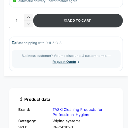
Automatic delivery – never reorder again
Q
I
ADD TO CART
u
n
D
c
a
e
r
c
n
e
r
Fast shipping with DHL & GLS
t
a
e
s
i
a
Business customer? Volume discounts & custom terms —
e
s
t
Request Quote
q
e
y
u
q
a
u
n
a
t
n
i
t
t
i
Product data
y
t
f
y
Brand:
TASKI Cleaning Products for
o
f
Professional Hygiene
r
o
Category:
Wiping systems
S
r
SKU:
DI-7501090
p