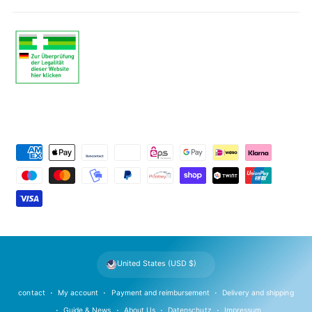
P
a
y
m
e
n
t
United States (USD $)
m
e
contact
My account
Payment and reimbursement
Delivery and shipping
t
Guide & News
About Us
Datenschutz
Impressum