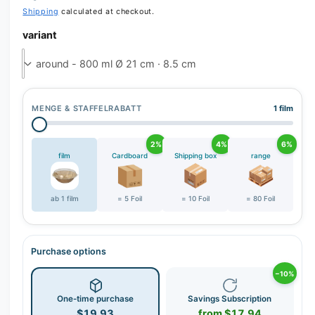
r
Shipping
calculated at checkout.
y
variant
v
i
e
w
MENGE & STAFFELRABATT
1 film
2%
4%
6%
film
Cardboard
Shipping box
range
ab 1 film
= 5 Foil
= 10 Foil
= 80 Foil
Purchase options
−10%
One-time purchase
Savings Subscription
$19.93
from $17.94