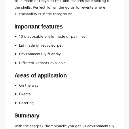
lid is made of recycled PET and ensures safe sealing of
m
o
b
the shells. Perfect for on the go or for events where
m
i
sustainability is in the foreground.
b
p
i
a
p
Important features
c
a
k
c
10 disposable shells made of palm leaf
&
k
Lid made of recycled pet
q
&
u
q
Environmentally friendly
o
u
t
Different variants available
o
;
t
Areas of application
;
On the way
Events
Catering
Summary
With the Starpak "Kombipack" you get 10 environmentally