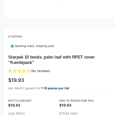
o
w
a
v
O
1
/
of
12
p
a
e
i
n
m
STARPAK
l
e
d
a
Awaiting stock, shipping soon
i
b
a
1
Starpak 10 bowls, palm leaf with RPET cover
l
i
"Kombipack"
n
e
m
i
o
No reviews
d
n
a
$19.93
l
g
inkl. MwSt. gesamt für
1 10 pieces per foil
a
l
NETTO GESAMT
PRO 10 PIECES PER FOIL
l
$19.93
$19.93
e
zzgl. MwSt.
$19.93 netto