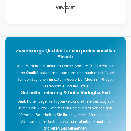
cm
5
i
x
VIEW CART
cm
14
n
x
cm
14
g
x
cm
.
20
x
.
cm
20
.
cm
Zuverlässige Qualität für den professionellen
Einsatz
Alle Produkte in unserem Online-Shop erfüllen nicht nur
hohe Qualitätsstandards sondern sind auch quertifiziert
für den täglichen Einsatz in Gewerbe, Medizin, Pflege,
Gastronomie und Industrie.
Schnelle Lieferung & hohe Verfügbarkeit
Dank hoher Lagerverfügbarkeit und effizienter Logistik
bieten wir kurze Lieferzeiten und einen zuverlässigen
Versand. So erhalten Sie Ihre Hygiene-, Medizin- und
Verbrauchsprodukte schnell und planbar – auch bei
größeren Bestellmengen.