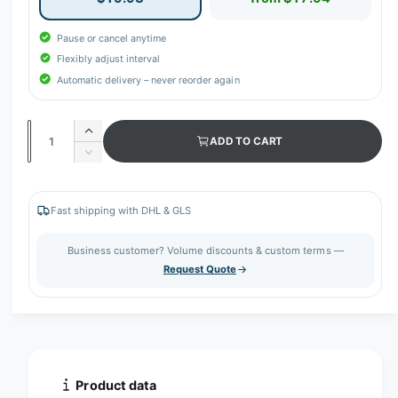
Pause or cancel anytime
Flexibly adjust interval
Automatic delivery – never reorder again
Q
I
ADD TO CART
u
n
D
c
a
e
r
c
n
e
r
Fast shipping with DHL & GLS
t
a
e
s
i
a
Business customer? Volume discounts & custom terms —
e
s
t
Request Quote
q
e
y
u
q
a
u
n
a
t
n
i
t
t
i
Product data
y
t