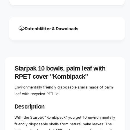
l
a
e
f
a
w
f
i
w
t
Datenblätter & Downloads
i
h
t
R
h
P
R
E
P
T
E
c
T
o
Starpak 10 bowls, palm leaf with
c
v
o
RPET cover "Kombipack"
e
v
r
e
Environmentally friendly disposable shells made of palm
&
r
q
leaf with recycled PET lid.
&
u
q
o
Description
u
t
o
;
t
With the Starpak "Kombipack" you get 10 environmentally
K
;
friendly disposable shells from natural palm leaves. The
o
K