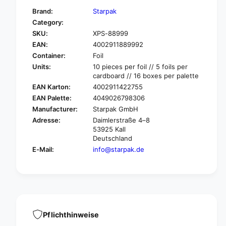
f
y
Brand:
Starpak
o
f
Category:
r
o
SKU:
XPS-88999
S
r
t
EAN:
4002911889992
S
a
t
Container:
Foil
r
a
Units:
10 pieces per foil // 5 foils per
p
r
cardboard // 16 boxes per palette
a
p
EAN Karton:
4002911422755
k
a
EAN Palette:
4049026798306
1
k
Manufacturer:
Starpak GmbH
0
1
b
Adresse:
Daimlerstraße 4–8
0
53925 Kall
o
b
Deutschland
w
o
l
E-Mail:
info@starpak.de
w
s
l
,
s
p
,
a
p
l
a
m
l
Pflichthinweise
l
m
e