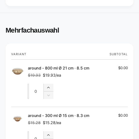
Mehrfachauswahl
Your
VARIANT
SUBTOTAL
cart
around - 800 ml Ø 21 cm · 8.5 cm
$0.00
$19.93
$19.93/ea
Regular
Sale
price
price
Quantity
Quantity
Increase
quantity
Decrease
for
quantity
around
for
-
around
around - 300 ml Ø 15 cm · 8.3 cm
$0.00
800
-
$15.28
$15.28/ea
ml
Regular
Sale
800
price
price
Ø
ml
Quantity
Quantity
21
Increase
Ø