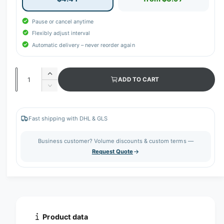
Pause or cancel anytime
Flexibly adjust interval
Automatic delivery – never reorder again
Q
I
ADD TO CART
u
n
D
c
a
e
r
c
n
e
r
Fast shipping with DHL & GLS
t
a
e
s
i
a
Business customer? Volume discounts & custom terms —
e
s
t
Request Quote
q
e
y
u
q
a
u
n
a
t
n
i
t
t
i
Product data
y
t