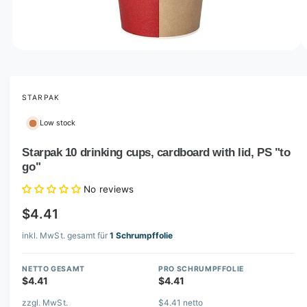
o
w
a
v
O
1
/
of
6
p
a
e
i
n
m
STARPAK
l
e
d
a
Low stock
i
b
a
1
Starpak 10 drinking cups, cardboard with lid, PS "to
l
i
go"
n
e
m
i
o
No reviews
d
n
a
$4.41
l
g
inkl. MwSt. gesamt für
1 Schrumpffolie
a
l
NETTO GESAMT
PRO SCHRUMPFFOLIE
l
$4.41
$4.41
e
zzgl. MwSt.
$4.41 netto