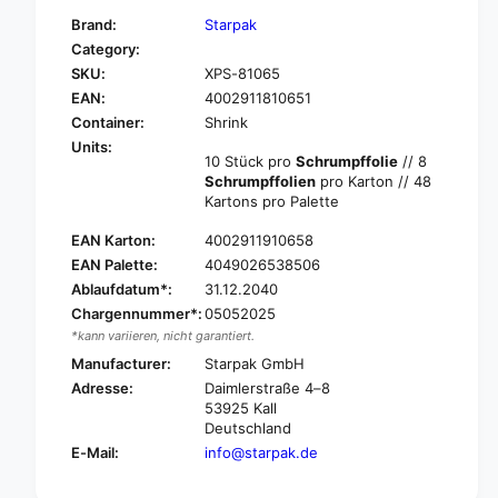
f
y
Brand:
Starpak
o
f
Category:
r
o
SKU:
XPS-81065
S
r
t
EAN:
4002911810651
S
a
t
Container:
Shrink
r
a
Units:
p
10 Stück pro
Schrumpffolie
// 8
r
a
Schrumpffolien
pro Karton // 48
p
k
Kartons pro Palette
a
1
k
EAN Karton:
4002911910658
0
1
d
EAN Palette:
4049026538506
0
r
Ablaufdatum*:
31.12.2040
d
i
r
Chargennummer*:
05052025
n
i
*kann variieren, nicht garantiert.
k
n
Manufacturer:
Starpak GmbH
i
k
Adresse:
Daimlerstraße 4–8
n
i
53925 Kall
g
n
Deutschland
c
g
E-Mail:
info@starpak.de
u
c
p
u
s