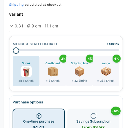
r
Shipping
calculated at checkout.
y
variant
v
i
e
w
MENGE & STAFFELRABATT
1 Shrink
2%
4%
6%
Shrink
Cardboard
Shipping box
range
ab 1 Shrink
= 8 Shrink
= 32 Shrink
= 384 Shrink
Purchase options
−10%
One-time purchase
Savings Subscription
$4.41
from $3.97