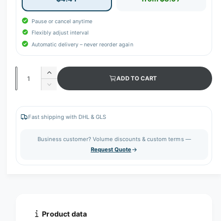
Pause or cancel anytime
Flexibly adjust interval
Automatic delivery – never reorder again
Q
I
ADD TO CART
u
n
D
c
a
e
r
c
n
e
r
Fast shipping with DHL & GLS
t
a
e
s
i
a
Business customer? Volume discounts & custom terms —
e
s
t
Request Quote
q
e
y
u
q
a
u
n
a
t
n
i
t
t
i
Product data
y
t