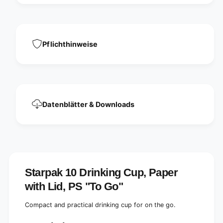
p
,
s
c
,
a
c
r
a
Pflichthinweise
d
r
b
d
o
b
a
o
r
a
d
r
w
Datenblätter & Downloads
d
i
w
t
i
h
t
l
h
i
l
d
i
,
Starpak 10 Drinking Cup, Paper
d
P
,
with Lid, PS "To Go"
S
P
&
S
Compact and practical drinking cup for on the go.
q
&
u
q