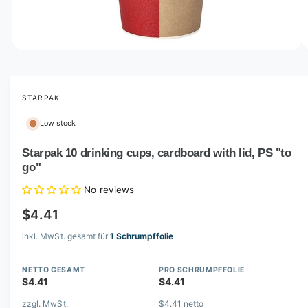
o
w
a
v
O
1
/
of
6
p
a
e
i
n
m
STARPAK
l
e
d
a
Low stock
i
b
a
1
Starpak 10 drinking cups, cardboard with lid, PS "to
l
i
go"
n
e
m
i
o
No reviews
d
n
a
$4.41
l
g
inkl. MwSt. gesamt für
1 Schrumpffolie
a
l
NETTO GESAMT
PRO SCHRUMPFFOLIE
l
$4.41
$4.41
e
zzgl. MwSt.
$4.41 netto