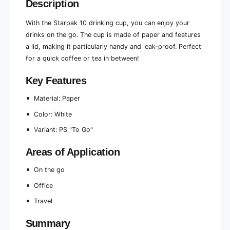
Description
o
u
t
o
;
With the Starpak 10 drinking cup, you can enjoy your
t
t
drinks on the go. The cup is made of paper and features
;
o
t
a lid, making it particularly handy and leak-proof. Perfect
g
o
for a quick coffee or tea in between!
o
g
&
o
Key Features
q
&
u
q
Material: Paper
o
u
t
o
Color: White
;
t
Variant: PS "To Go"
;
Areas of Application
On the go
Office
Travel
Summary