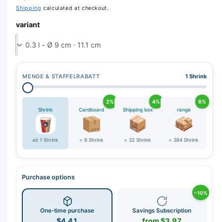
r
Shipping
calculated at checkout.
y
variant
v
i
e
w
MENGE & STAFFELRABATT
1 Shrink
2%
4%
6%
Shrink
Cardboard
Shipping box
range
ab 1 Shrink
= 8 Shrink
= 32 Shrink
= 384 Shrink
Purchase options
−10%
One-time purchase
Savings Subscription
$4.41
from $3.97