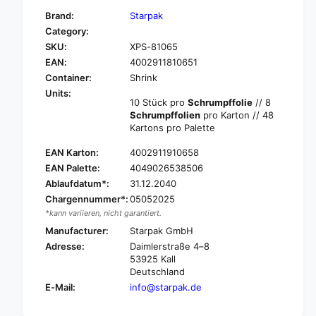
f
y
Brand:
Starpak
o
f
Category:
r
o
SKU:
XPS-81065
S
r
t
EAN:
4002911810651
S
a
t
Container:
Shrink
r
a
Units:
p
10 Stück pro
Schrumpffolie
// 8
r
a
Schrumpffolien
pro Karton // 48
p
k
Kartons pro Palette
a
1
k
EAN Karton:
4002911910658
0
1
d
EAN Palette:
4049026538506
0
r
Ablaufdatum*:
31.12.2040
d
i
r
Chargennummer*:
05052025
n
i
*kann variieren, nicht garantiert.
k
n
Manufacturer:
Starpak GmbH
i
k
Adresse:
Daimlerstraße 4–8
n
i
53925 Kall
g
n
Deutschland
c
g
E-Mail:
info@starpak.de
u
c
p
u
s