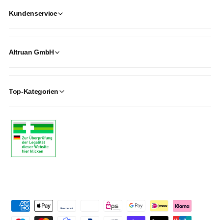
Kundenservice
Altruan GmbH
Top-Kategorien
P
a