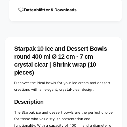
u
o
n
u
Datenblätter & Downloads
d
n
4
d
0
4
0
0
m
0
l
m
Ø
l
Starpak 10 Ice and Dessert Bowls
1
Ø
2
round 400 ml Ø 12 cm · 7 cm
1
c
2
crystal clear | Shrink wrap (10
m
c
pieces)
·
m
7
·
c
Discover the ideal bowls for your ice cream and dessert
7
m
c
creations with an elegant, crystal-clear design.
c
m
r
c
Description
y
r
s
y
The Starpak ice and dessert bowls are the perfect choice
t
s
for those who value stylish presentation and
a
t
l
functionality. With a capacity of 400 ml and a diameter of
a