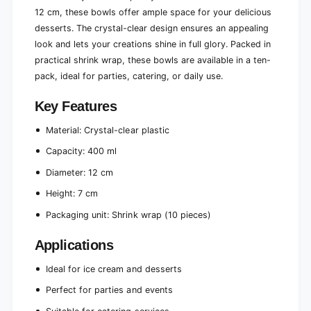
c
l
12 cm, these bowls offer ample space for your delicious
l
c
desserts. The crystal-clear design ensures an appealing
e
l
look and lets your creations shine in full glory. Packed in
a
e
practical shrink wrap, these bowls are available in a ten-
r
a
|
pack, ideal for parties, catering, or daily use.
r
S
|
h
Key Features
S
r
h
i
Material: Crystal-clear plastic
r
n
i
Capacity: 400 ml
k
n
f
k
Diameter: 12 cm
o
f
i
Height: 7 cm
o
l
i
Packaging unit: Shrink wrap (10 pieces)
(
l
1
(
Applications
0
1
p
0
Ideal for ice cream and desserts
i
p
e
i
Perfect for parties and events
c
e