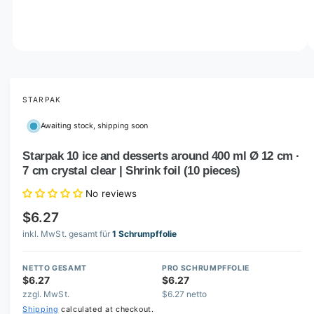
o
w
a
v
O
1
/
of
2
p
a
e
i
n
m
STARPAK
l
e
d
a
Awaiting stock, shipping soon
i
b
a
1
Starpak 10 ice and desserts around 400 ml Ø 12 cm ·
l
i
7 cm crystal clear | Shrink foil (10 pieces)
n
e
m
i
o
No reviews
d
n
a
$6.27
l
g
inkl. MwSt. gesamt für
1 Schrumpffolie
a
l
NETTO GESAMT
PRO SCHRUMPFFOLIE
$6.27
$6.27
l
zzgl. MwSt.
$6.27 netto
e
Shipping
calculated at checkout.