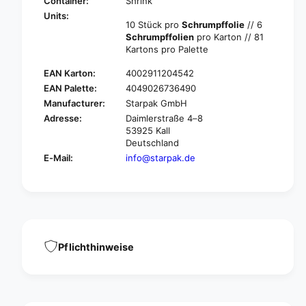
t
Container:
Shrink
r
a
Units:
p
10 Stück pro
Schrumpffolie
// 6
r
a
Schrumpffolien
pro Karton // 81
p
k
Kartons pro Palette
a
1
k
EAN Karton:
4002911204542
0
1
i
EAN Palette:
4049026736490
0
c
Manufacturer:
Starpak GmbH
i
e
c
Adresse:
Daimlerstraße 4–8
a
e
53925 Kall
n
Deutschland
a
d
n
E-Mail:
info@starpak.de
d
d
e
d
s
e
s
s
e
s
r
e
t
Pflichthinweise
r
s
t
a
s
r
a
o
r