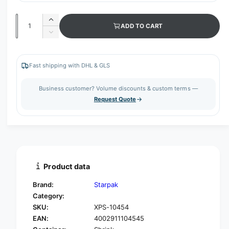
Q
I
ADD TO CART
u
n
D
c
a
e
r
c
n
e
r
Fast shipping with DHL & GLS
t
a
e
s
i
a
Business customer? Volume discounts & custom terms —
e
s
t
Request Quote
q
e
y
u
q
a
u
n
a
t
n
i
t
t
i
Product data
y
t
f
y
Brand:
Starpak
o
f
Category:
r
o
SKU:
XPS-10454
S
r
t
EAN:
4002911104545
S
a