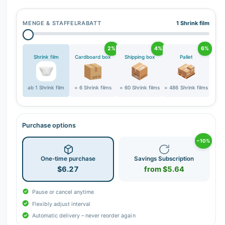
r
y
MENGE & STAFFELRABATT
1 Shrink film
v
i
2%
4%
6%
e
Shrink film
Cardboard box
Shipping box
Pallet
w
ab 1 Shrink film
= 6 Shrink films
= 60 Shrink films
= 486 Shrink films
Purchase options
−10%
One-time purchase
Savings Subscription
$6.27
from $5.64
Pause or cancel anytime
Flexibly adjust interval
Automatic delivery – never reorder again