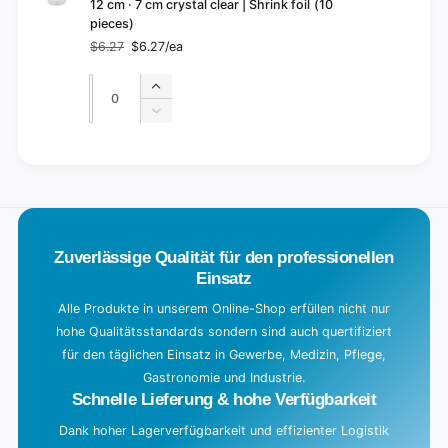
12 cm · 7 cm crystal clear | Shrink foil (10
pieces)
$6.27
$6.27/ea
Regular
Sale
price
price
Quantity
Quantity
Increase
quantity
Decrease
for
quantity
Default
for
L
Title
Default
o
Title
a
d
Zuverlässige Qualität für den professionellen
i
Einsatz
n
g
Alle Produkte in unserem Online-Shop erfüllen nicht nur
hohe Qualitätsstandards sondern sind auch quertifiziert
.
für den täglichen Einsatz in Gewerbe, Medizin, Pflege,
.
Gastronomie und Industrie.
.
Schnelle Lieferung & hohe Verfügbarkeit
Dank hoher Lagerverfügbarkeit und effizienter Logistik